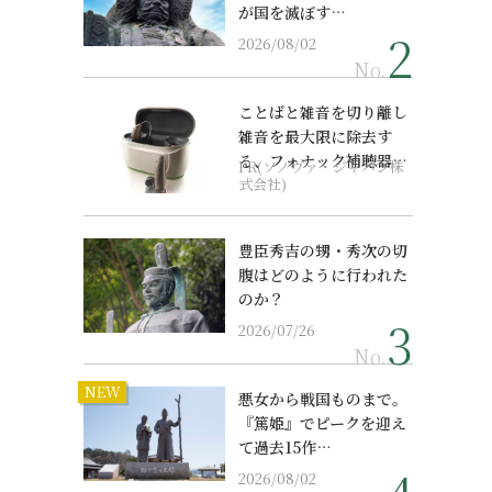
が国を滅ぼす…
2026/08/02
No.
ことばと雑音を切り離し
雑音を最大限に除去す
る、フォナック補聴器の
PR(ソノヴァ・ジャパン株
最上位モデル
式会社)
豊臣秀吉の甥・秀次の切
腹はどのように行われた
のか？
2026/07/26
No.
NEW
悪女から戦国ものまで。
『篤姫』でピークを迎え
て過去15作…
2026/08/02