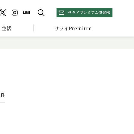
サライプレミアム倶楽部
生活
サライPremium
件