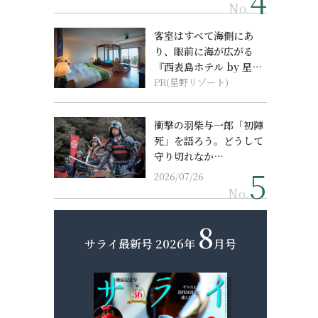
No.
客室はすべて海側にあ
り、眼前に海が広がる
『西表島ホテル by 星野
リゾート』
PR(星野リゾート)
衝撃の羽柴与一郎「初陣
死」を語ろう。どうして
守り切れなか…
2026/07/26
No.
8
サライ最新号
2026年
月号