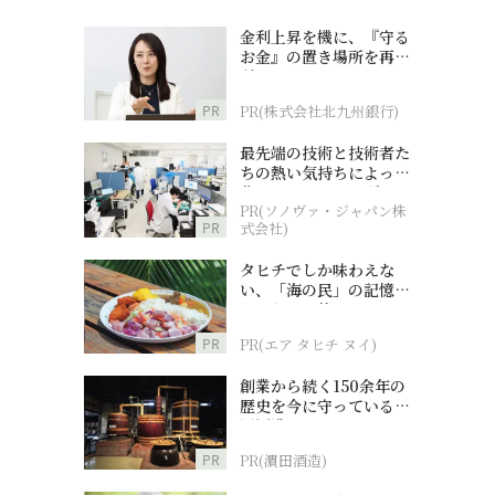
金利上昇を機に、『守る
お金』の置き場所を再検
討
PR
PR(株式会社北九州銀行)
最先端の技術と技術者た
ちの熱い気持ちによって
作られているオーダーメ
PR(ソノヴァ・ジャパン株
イド補聴器
PR
式会社)
タヒチでしか味わえな
い、「海の民」の記憶へ
とつながる旅
PR
PR(エア タヒチ ヌイ)
創業から続く150余年の
歴史を今に守っている濵
田酒造
PR
PR(濵田酒造)