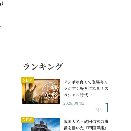
が
リ
ランキング
NEW
テンポが良くて登場キャ
ラがすぐ好きになる！ス
ペシャル時代…
2026/08/02
No.
NEW
戦国大名・武田信玄の事
績を描いた『甲陽軍鑑』