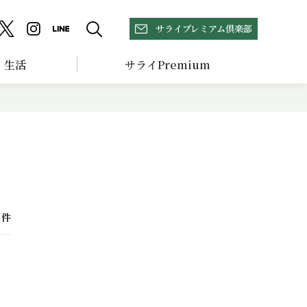
サライプレミアム倶楽部
生活
サライPremium
件