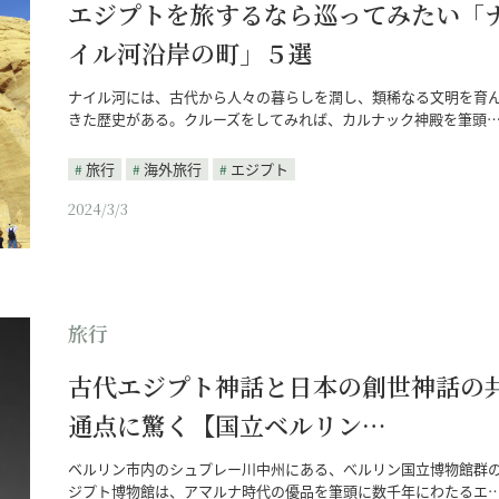
エジプトを旅するなら巡ってみたい「
イル河沿岸の町」５選
ナイル河には、古代から人々の暮らしを潤し、類稀なる文明を育
きた歴史がある。クルーズをしてみれば、カルナック神殿を筆頭
旅行
海外旅行
エジプト
2024/3/3
旅行
古代エジプト神話と日本の創世神話の
通点に驚く【国立ベルリン…
ベルリン市内のシュプレー川中州にある、べルリン国立博物館群
ジプト博物館は、アマルナ時代の優品を筆頭に数千年にわたるエ