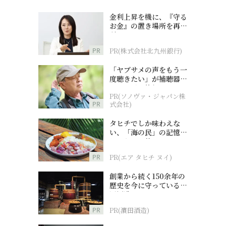
金利上昇を機に、『守る
お金』の置き場所を再検
討
PR
PR(株式会社北九州銀行)
「ヤブサメの声をもう一
度聴きたい」が補聴器チ
ャレンジの後押しに
PR(ソノヴァ・ジャパン株
PR
式会社)
タヒチでしか味わえな
い、「海の民」の記憶へ
とつながる旅
PR
PR(エア タヒチ ヌイ)
創業から続く150余年の
歴史を今に守っている濵
田酒造
PR
PR(濵田酒造)