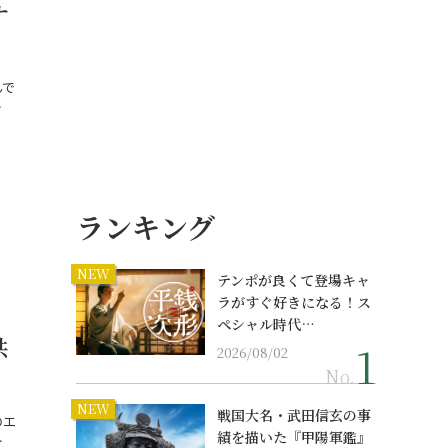
ナ
んで
…
ランキング
NEW
テンポが良くて登場キャ
ラがすぐ好きになる！ス
ペシャル時代…
共
2026/08/02
No.
NEW
戦国大名・武田信玄の事
のエ
績を描いた『甲陽軍鑑』
…