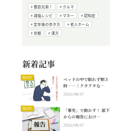
豊臣兄弟！
クルマ
減塩レシピ
マネー
認知症
定年後の歩き方
老人ホーム
京都
漢方
新着記事
NEW
ベッドの中で眠れず朝３
時……｜クタクタな…
2026/08/07
NEW
「事実」で動かす！ 部下
からの報告におけ…
2026/08/07