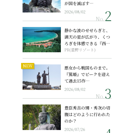
が国を滅ぼす…
2026/08/02
No.
静かな波のせせらぎと、
満天の星が広がり、くつ
ろぎを体感できる『西表
島ホテル by...
PR(星野リゾート)
NEW
悪女から戦国ものまで。
『篤姫』でピークを迎え
て過去15作…
2026/08/02
No.
豊臣秀吉の甥・秀次の切
腹はどのように行われた
のか？
2026/07/26