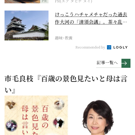
PR
PR(エア タヒチ ヌイ)
けっこうハチャメチャだった過去
作大河の「清須会議」。茶々乱
入、お市が三法師と登場...
趣味･教養
Recommended by
記事一覧へ
市毛良枝『百歳の景色見たいと母は言
い』