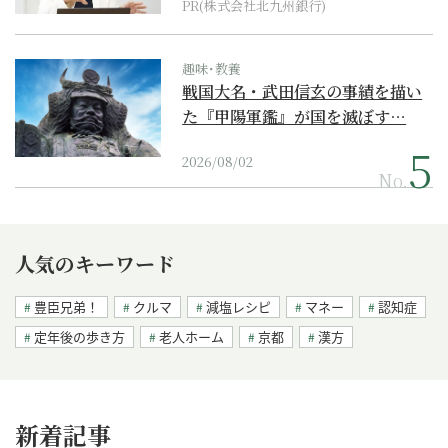
PR(株式会社北九州銀行)
趣味･教養
戦国大名・武田信玄の事績を描い
た『甲陽軍鑑』が国を滅ぼす…
2026/08/02
No.
人気のキーワード
豊臣兄弟！
クルマ
減塩レシピ
マネー
認知症
定年後の歩き方
老人ホーム
京都
漢方
新着記事