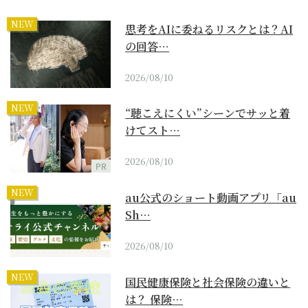
NEW
思考をAIに委ねるリスクとは？AI
の回答…
2026/08/10
NEW
“聴こえにくい”シーンでサッと着
けてスト…
2026/08/10
PR
NEW
au公式のショート動画アプリ「au
Sh…
2026/08/10
NEW
国民健康保険と社会保険の違いと
は？ 保険…