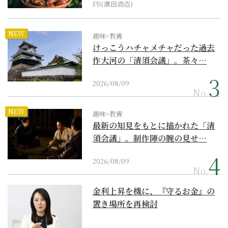
PR(濵田酒造)
NEW
趣味･教養
けっこうハチャメチャだった過去
作大河の「清須会議」。茶々…
2026/08/09
No.
NEW
趣味･教養
最新の知見をもとに描かれた「清
須会議」。制作陣の腕の見せ…
2026/08/09
No.
金利上昇を機に、『守るお金』の
置き場所を再検討