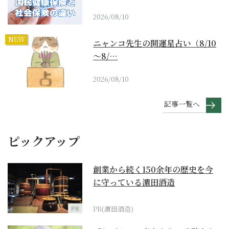
2026/08/10
NEW
ニャンコ先生の開運星占い（8/10
～8/…
2026/08/10
記事一覧へ
ピックアップ
創業から続く150余年の歴史を今
に守っている濵田酒造
PR
PR(濵田酒造)