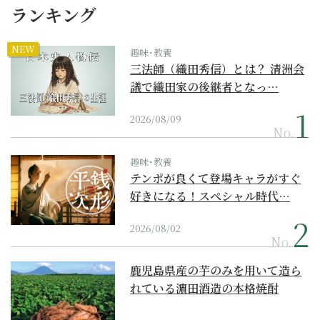
ランキング
NEW
趣味･教養
三法師（織田秀信）とは？ 清洲会
議で織田家の後継者となっ…
2026/08/09
No.
趣味･教養
テンポが良くて登場キャラがすぐ
好きになる！スペシャル時代…
2026/08/02
No.
鹿児島県産の芋のみを用いて造ら
れている濵田酒造の本格焼酎