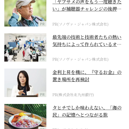
「ヤブサメの声をもう一度聴きた
い」が補聴器チャレンジの後押し
に
PR
PR(ソノヴァ・ジャパン株式会社)
最先端の技術と技術者たちの熱い
気持ちによって作られているオー
ダーメイド補聴器
PR
PR(ソノヴァ・ジャパン株式会社)
金利上昇を機に、『守るお金』の
置き場所を再検討
PR
PR(株式会社北九州銀行)
タヒチでしか味わえない、「海の
民」の記憶へとつながる旅