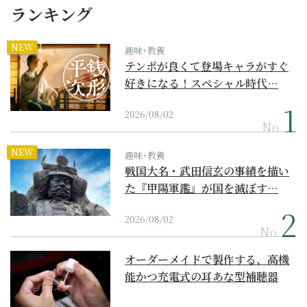
ランキング
NEW
趣味･教養
テンポが良くて登場キャラがすぐ
好きになる！スペシャル時代…
2026/08/02
No.
NEW
趣味･教養
戦国大名・武田信玄の事績を描い
た『甲陽軍鑑』が国を滅ぼす…
2026/08/02
No.
オーダーメイドで製作する、高機
能かつ充電式の耳あな型補聴器