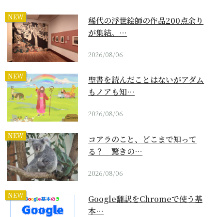
NEW
稀代の浮世絵師の作品200点余り
が集結。…
2026/08/06
NEW
聖書を読んだことはないがアダム
もノアも知…
2026/08/06
NEW
コアラのこと、どこまで知って
る？ 驚きの…
2026/08/06
NEW
Google翻訳をChromeで使う基
本…