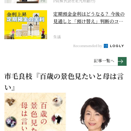
PR
PR(株式会社北九州銀行)
定期預金金利はどうなる？ 今後の
見通しと「預け替え」判断のコツ
【お金の学校】
生活
Recommended by
記事一覧へ
市毛良枝『百歳の景色見たいと母は言
い』