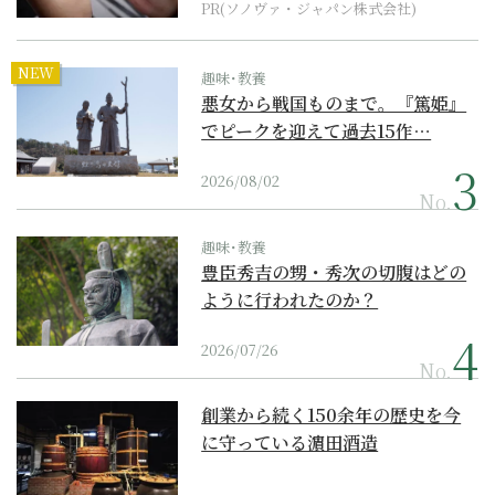
PR(ソノヴァ・ジャパン株式会社)
NEW
趣味･教養
悪女から戦国ものまで。『篤姫』
でピークを迎えて過去15作…
2026/08/02
No.
趣味･教養
豊臣秀吉の甥・秀次の切腹はどの
ように行われたのか？
2026/07/26
No.
創業から続く150余年の歴史を今
に守っている濵田酒造