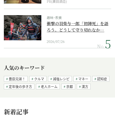
PR(濵田酒造)
趣味･教養
衝撃の羽柴与一郎「初陣死」を語
ろう。どうして守り切れなか…
2026/07/26
No.
人気のキーワード
豊臣兄弟！
クルマ
減塩レシピ
マネー
認知症
定年後の歩き方
老人ホーム
京都
漢方
新着記事