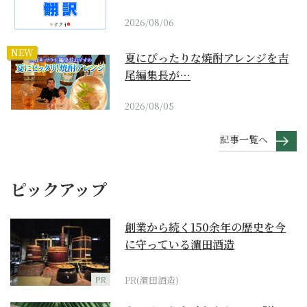
2026/08/06
NEW
夏にぴったりな焼酎アレンジを吉
尾編集長が…
2026/08/05
記事一覧へ
ピックアップ
創業から続く150余年の歴史を今
に守っている濵田酒造
PR
PR(濵田酒造)