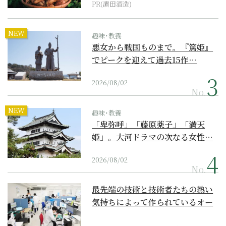
PR(濵田酒造)
NEW
趣味･教養
悪女から戦国ものまで。『篤姫』
でピークを迎えて過去15作…
2026/08/02
No.
NEW
趣味･教養
「卑弥呼」「藤原薬子」「満天
姫」。大河ドラマの次なる女性…
2026/08/02
No.
最先端の技術と技術者たちの熱い
気持ちによって作られているオー
ダーメイド補聴器