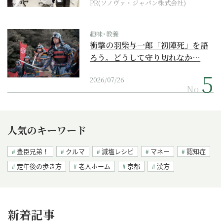
PR(ソノヴァ・ジャパン株式会社)
趣味･教養
衝撃の羽柴与一郎「初陣死」を語
ろう。どうして守り切れなか…
2026/07/26
No.
人気のキーワード
豊臣兄弟！
クルマ
減塩レシピ
マネー
認知症
定年後の歩き方
老人ホーム
京都
漢方
新着記事