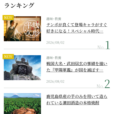
ランキング
NEW
趣味･教養
テンポが良くて登場キャラがすぐ
好きになる！スペシャル時代…
2026/08/02
No.
NEW
趣味･教養
戦国大名・武田信玄の事績を描い
た『甲陽軍鑑』が国を滅ぼす…
2026/08/02
No.
鹿児島県産の芋のみを用いて造ら
れている濵田酒造の本格焼酎