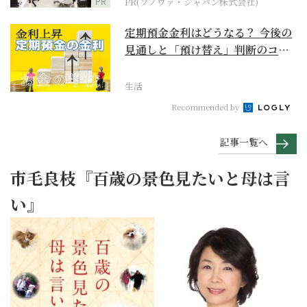
PR
PR(ソノヴァ・ジャパン株式会社)
定期預金金利はどうなる？ 今後の
見通しと「預け替え」判断のコツ
【お金の学校】
生活
Recommended by
記事一覧へ
市毛良枝『百歳の景色見たいと母は言
い』