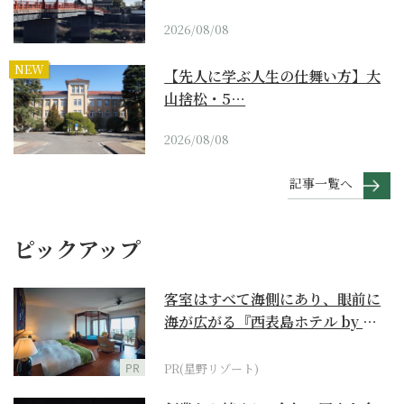
2026/08/08
NEW
【先人に学ぶ人生の仕舞い方】大
山捨松・5…
2026/08/08
記事一覧へ
ピックアップ
客室はすべて海側にあり、眼前に
海が広がる『西表島ホテル by 星
野リゾート』
PR
PR(星野リゾート)