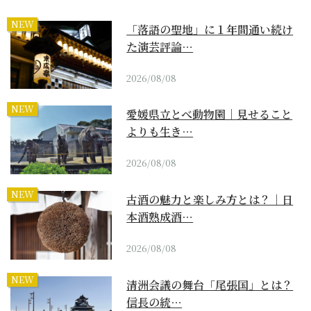
NEW
「落語の聖地」に１年間通い続け
た演芸評論…
2026/08/08
NEW
愛媛県立とべ動物園｜見せること
よりも生き…
2026/08/08
NEW
古酒の魅力と楽しみ方とは？｜日
本酒熟成酒…
2026/08/08
NEW
清洲会議の舞台「尾張国」とは？
信長の統…