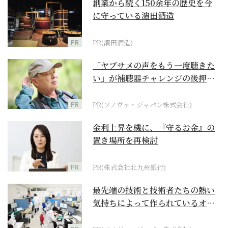
創業から続く150余年の歴史を今
に守っている濵田酒造
PR
PR(濵田酒造)
「ヤブサメの声をもう一度聴きた
い」が補聴器チャレンジの後押し
に
PR
PR(ソノヴァ・ジャパン株式会社)
金利上昇を機に、『守るお金』の
置き場所を再検討
PR
PR(株式会社北九州銀行)
最先端の技術と技術者たちの熱い
気持ちによって作られているオー
ダーメイド補聴器