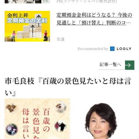
PR
PR(ソノヴァ・ジャパン株式会社)
定期預金金利はどうなる？ 今後の
見通しと「預け替え」判断のコツ
【お金の学校】
生活
Recommended by
記事一覧へ
市毛良枝『百歳の景色見たいと母は言
い』