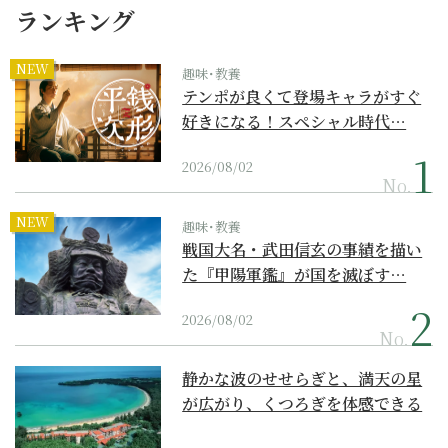
ランキング
NEW
趣味･教養
テンポが良くて登場キャラがすぐ
好きになる！スペシャル時代…
2026/08/02
No.
NEW
趣味･教養
戦国大名・武田信玄の事績を描い
た『甲陽軍鑑』が国を滅ぼす…
2026/08/02
No.
静かな波のせせらぎと、満天の星
が広がり、くつろぎを体感できる
『西表島ホテル by...