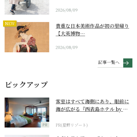
2026/08/09
NEW
貴重な日本美術作品が初の里帰り
【大英博物…
2026/08/09
記事一覧へ
ピックアップ
客室はすべて海側にあり、眼前に
海が広がる『西表島ホテル by 星
野リゾート』
PR
PR(星野リゾート)