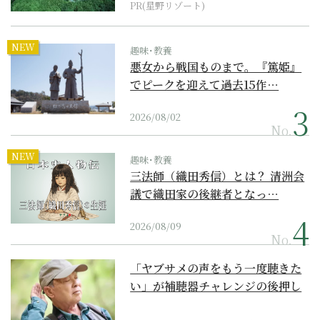
PR(星野リゾート)
NEW
趣味･教養
悪女から戦国ものまで。『篤姫』
でピークを迎えて過去15作…
2026/08/02
No.
NEW
趣味･教養
三法師（織田秀信）とは？ 清洲会
議で織田家の後継者となっ…
2026/08/09
No.
「ヤブサメの声をもう一度聴きた
い」が補聴器チャレンジの後押し
に