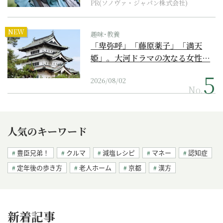
PR(ソノヴァ・ジャパン株式会社)
NEW
趣味･教養
「卑弥呼」「藤原薬子」「満天
姫」。大河ドラマの次なる女性…
2026/08/02
No.
人気のキーワード
豊臣兄弟！
クルマ
減塩レシピ
マネー
認知症
定年後の歩き方
老人ホーム
京都
漢方
新着記事