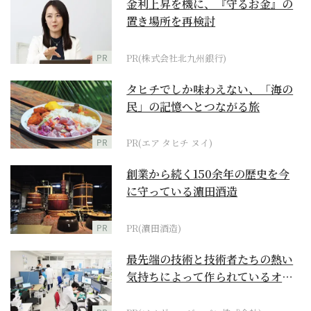
金利上昇を機に、『守るお金』の
置き場所を再検討
PR
PR(株式会社北九州銀行)
タヒチでしか味わえない、「海の
民」の記憶へとつながる旅
PR
PR(エア タヒチ ヌイ)
創業から続く150余年の歴史を今
に守っている濵田酒造
PR
PR(濵田酒造)
最先端の技術と技術者たちの熱い
気持ちによって作られているオー
ダーメイド補聴器