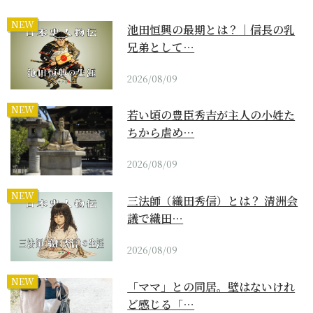
NEW
池田恒興の最期とは？｜信長の乳
兄弟として…
2026/08/09
NEW
若い頃の豊臣秀吉が主人の小姓た
ちから虐め…
2026/08/09
NEW
三法師（織田秀信）とは？ 清洲会
議で織田…
2026/08/09
NEW
「ママ」との同居。壁はないけれ
ど感じる「…