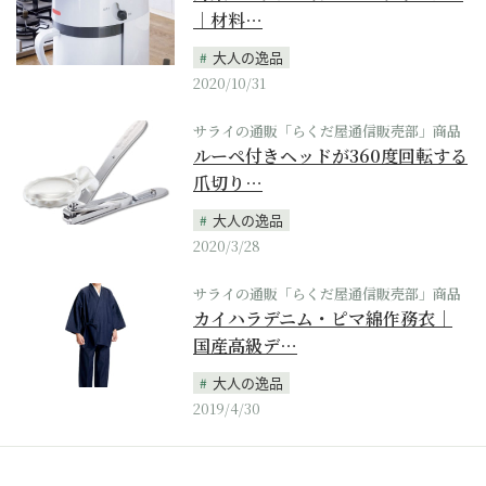
｜材料…
大人の逸品
2020/10/31
サライの通販「らくだ屋通信販売部」商品
ルーペ付きヘッドが360度回転する
爪切り…
大人の逸品
2020/3/28
サライの通販「らくだ屋通信販売部」商品
カイハラデニム・ピマ綿作務衣｜
国産高級デ…
大人の逸品
2019/4/30