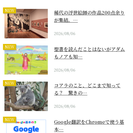
NEW
稀代の浮世絵師の作品200点余り
が集結。…
2026/08/06
NEW
聖書を読んだことはないがアダム
もノアも知…
2026/08/06
NEW
コアラのこと、どこまで知って
る？ 驚きの…
2026/08/06
NEW
Google翻訳をChromeで使う基
本…