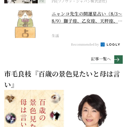
PR
PR(ソノヴァ・ジャパン株式会社)
ニャンコ先生の開運星占い（8/3～
8/9）獅子座、乙女座、天秤座、蠍
座編
生活
Recommended by
記事一覧へ
市毛良枝『百歳の景色見たいと母は言
い』