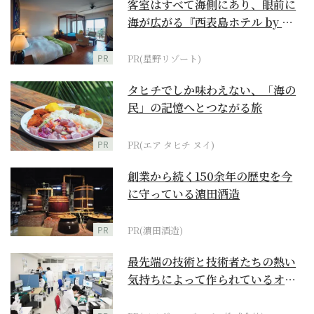
客室はすべて海側にあり、眼前に
海が広がる『西表島ホテル by 星
野リゾート』
PR
PR(星野リゾート)
タヒチでしか味わえない、「海の
民」の記憶へとつながる旅
PR
PR(エア タヒチ ヌイ)
創業から続く150余年の歴史を今
に守っている濵田酒造
PR
PR(濵田酒造)
最先端の技術と技術者たちの熱い
気持ちによって作られているオー
ダーメイド補聴器