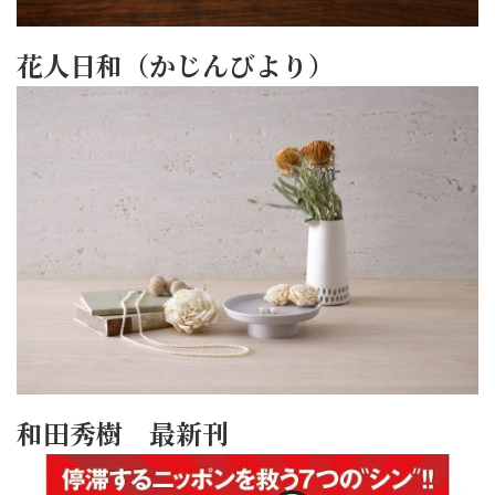
花人日和（かじんびより）
和田秀樹 最新刊