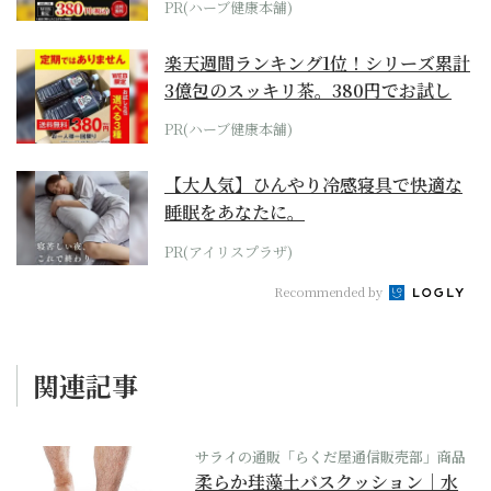
PR(ハーブ健康本舗)
楽天週間ランキング1位！シリーズ累計
3億包のスッキリ茶。380円でお試し
PR(ハーブ健康本舗)
【大人気】ひんやり冷感寝具で快適な
睡眠をあなたに。
PR(アイリスプラザ)
Recommended by
関連記事
サライの通販「らくだ屋通信販売部」商品
柔らか珪藻土バスクッション｜水