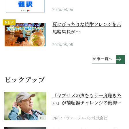
2026/08/06
NEW
夏にぴったりな焼酎アレンジを吉
尾編集長が…
2026/08/05
記事一覧へ
ピックアップ
「ヤブサメの声をもう一度聴きた
い」が補聴器チャレンジの後押し
に
PR
PR(ソノヴァ・ジャパン株式会社)