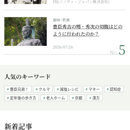
PR(ソノヴァ・ジャパン株式会社)
趣味･教養
豊臣秀吉の甥・秀次の切腹はどの
ように行われたのか？
2026/07/26
No.
人気のキーワード
豊臣兄弟！
クルマ
減塩レシピ
マネー
認知症
定年後の歩き方
老人ホーム
京都
漢方
新着記事