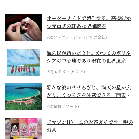
オーダーメイドで製作する、高機能か
つ充電式の耳あな型補聴器
PR(ソノヴァ・ジャパン株式会社)
海の民が紡いだ文化。かつてのポリネ
シアの中心地であり現在の世界遺産か
らみえてくる...
PR(エア タヒチ ヌイ)
静かな波のせせらぎと、満天の星が広
がり、くつろぎを体感できる『西表島
ホテル by...
PR(星野リゾート)
アマゾン1位「このお茶ガチです」噂の
お茶