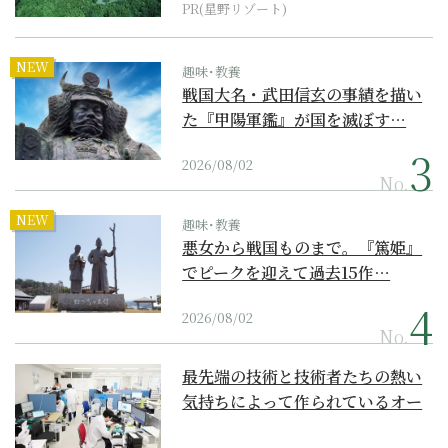
PR(星野リゾート)
NEW
趣味･教養
戦国大名・武田信玄の事績を描い
た『甲陽軍鑑』が国を滅ぼす…
2026/08/02
No.
NEW
趣味･教養
悪女から戦国ものまで。『篤姫』
でピークを迎えて過去15作…
2026/08/02
No.
最先端の技術と技術者たちの熱い
気持ちによって作られているオー
ダーメイド補聴器