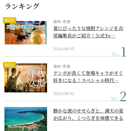
ランキング
NEW
趣味･教養
夏にぴったりな焼酎アレンジを吉
尾編集長がご紹介！公式Yo…
2026/08/05
No.
NEW
趣味･教養
テンポが良くて登場キャラがすぐ
好きになる！スペシャル時代…
2026/08/02
No.
静かな波のせせらぎと、満天の星
が広がり、くつろぎを体感できる
『西表島ホテル by...