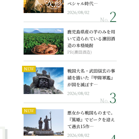
ペシャル時代…
2026/08/02
No.
鹿児島県産の芋のみを用
いて造られている濵田酒
造の本格焼酎
PR(濵田酒造)
NEW
戦国大名・武田信玄の事
績を描いた『甲陽軍鑑』
が国を滅ぼす…
2026/08/02
No.
NEW
悪女から戦国ものまで。
『篤姫』でピークを迎え
て過去15作…
2026/08/02