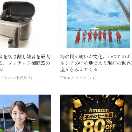
音を切り離し雑音を最大
海の民が紡いだ文化。かつてのポ
る、フォナック補聴器の
ネシアの中心地であり現在の世界
ル
産からみえてくる...
・ジャパン株式会社)
PR(エア タヒチ ヌイ)