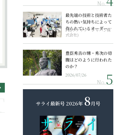
No.
最先端の技術と技術者た
ちの熱い気持ちによって
作られているオーダーメ
PR(ソノヴァ・ジャパン株
イド補聴器
式会社)
豊臣秀吉の甥・秀次の切
腹はどのように行われた
のか？
2026/07/26
No.
8
サライ最新号
2026年
月号