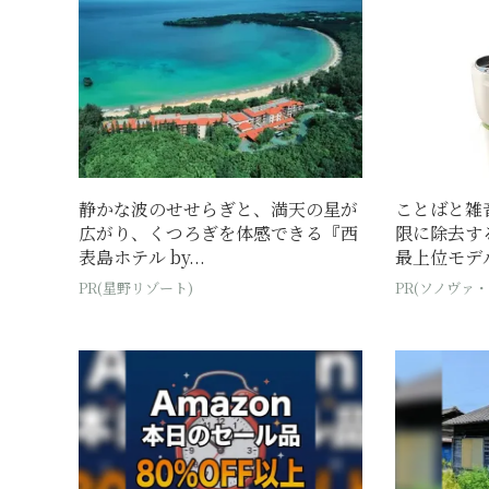
静かな波のせせらぎと、満天の星が
ことばと雑
広がり、くつろぎを体感できる『西
限に除去す
表島ホテル by...
最上位モデ
PR(星野リゾート)
PR(ソノヴァ