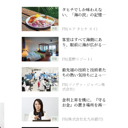
タヒチでしか味わえな
い、「海の民」の記憶へ
とつながる旅
PR
PR(エア タヒチ ヌイ)
客室はすべて海側にあ
り、眼前に海が広がる
『西表島ホテル by 星野
リゾート』
PR
PR(星野リゾート)
最先端の技術と技術者た
ちの熱い気持ちによって
作られているオーダーメ
PR(ソノヴァ・ジャパン株
イド補聴器
PR
式会社)
金利上昇を機に、『守る
お金』の置き場所を再検
討
PR
PR(株式会社北九州銀行)