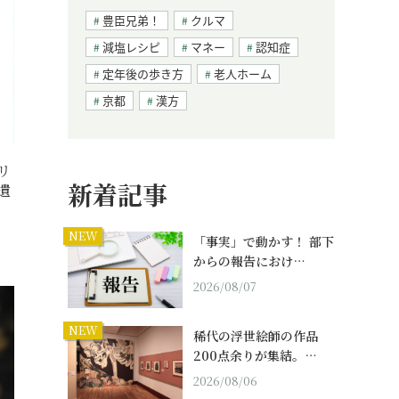
豊臣兄弟！
クルマ
減塩レシピ
マネー
認知症
定年後の歩き方
老人ホーム
京都
漢方
リ
新着記事
遺
NEW
「事実」で動かす！ 部下
からの報告におけ…
2026/08/07
NEW
稀代の浮世絵師の作品
200点余りが集結。…
2026/08/06