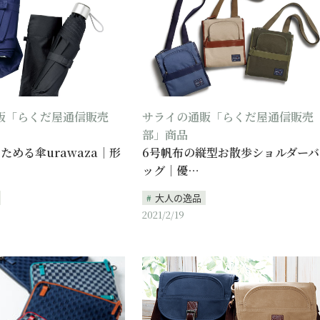
販「らくだ屋通信販売
サライの通販「らくだ屋通信販売
部」商品
ためる傘urawaza｜形
6号帆布の縦型お散歩ショルダーバ
ッグ｜優…
大人の逸品
2021/2/19