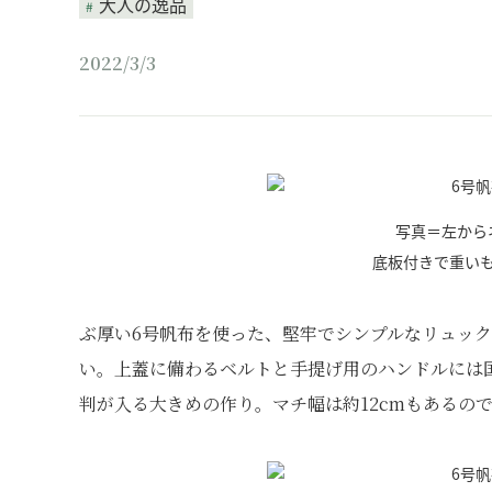
大人の逸品
2022/3/3
写真＝左から
底板付きで重い
ぶ厚い6号帆布を使った、堅牢でシンプルなリュッ
い。上蓋に備わるベルトと手提げ用のハンドルには
判が入る大きめの作り。マチ幅は約12cmもあるの