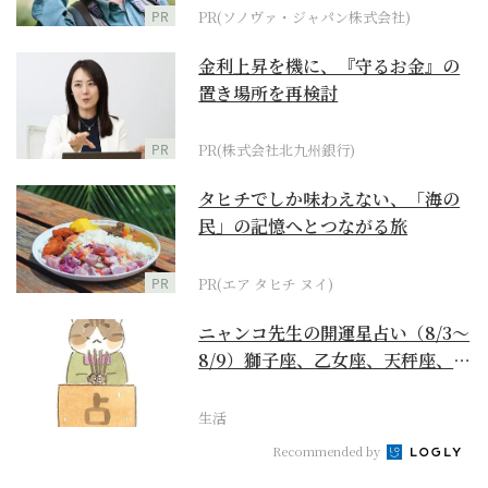
PR
PR(ソノヴァ・ジャパン株式会社)
金利上昇を機に、『守るお金』の
置き場所を再検討
PR
PR(株式会社北九州銀行)
タヒチでしか味わえない、「海の
民」の記憶へとつながる旅
PR
PR(エア タヒチ ヌイ)
ニャンコ先生の開運星占い（8/3～
8/9）獅子座、乙女座、天秤座、蠍
座編
生活
Recommended by