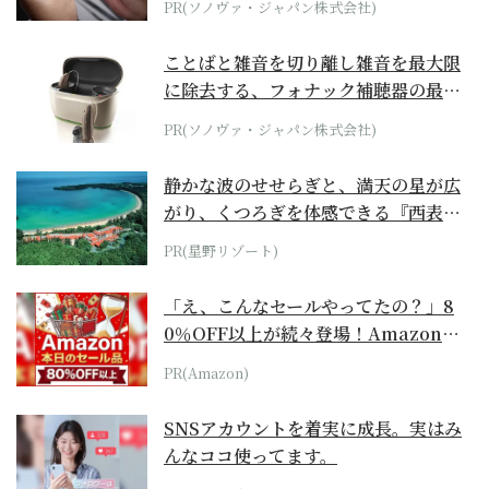
PR(ソノヴァ・ジャパン株式会社)
ことばと雑音を切り離し雑音を最大限
に除去する、フォナック補聴器の最上
位モデル
PR(ソノヴァ・ジャパン株式会社)
静かな波のせせらぎと、満天の星が広
がり、くつろぎを体感できる『西表島
ホテル by...
PR(星野リゾート)
「え、こんなセールやってたの？」8
0％OFF以上が続々登場！Amazonの
本気が...
PR(Amazon)
SNSアカウントを着実に成長。実はみ
んなココ使ってます。