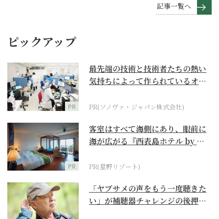
記事一覧へ
ピックアップ
最先端の技術と技術者たちの熱い
気持ちによって作られているオー
ダーメイド補聴器
PR
PR(ソノヴァ・ジャパン株式会社)
客室はすべて海側にあり、眼前に
海が広がる『西表島ホテル by 星
野リゾート』
PR
PR(星野リゾート)
「ヤブサメの声をもう一度聴きた
い」が補聴器チャレンジの後押し
に