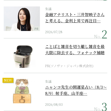
生活
金融アナリスト・三井智映子さん
と考える、金利上昇で再注目…
PR
2026/07/28
No.
ことばと雑音を切り離し雑音を最
大限に除去する、フォナック補聴
器の最上位モデル
PR(ソノヴァ・ジャパン株式会社)
NEW
生活
ニャンコ先生の開運星占い（8/3～
8/9）射手座、山羊座…
2026/08/03
No.