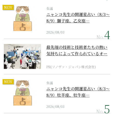
NEW
生活
ニャンコ先生の開運星占い（8/3～
8/9）獅子座、乙女座…
2026/08/03
No.
最先端の技術と技術者たちの熱い
気持ちによって作られているオー
ダーメイド補聴器
PR(ソノヴァ・ジャパン株式会社)
NEW
生活
ニャンコ先生の開運星占い（8/3～
8/9）牡羊座、牡牛座…
2026/08/03
No.