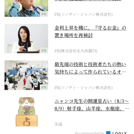
に
PR
PR(ソノヴァ・ジャパン株式会社)
金利上昇を機に、『守るお金』の
置き場所を再検討
PR
PR(株式会社北九州銀行)
最先端の技術と技術者たちの熱い
気持ちによって作られているオー
ダーメイド補聴器
PR
PR(ソノヴァ・ジャパン株式会社)
ニャンコ先生の開運星占い（8/3～
8/9）射手座、山羊座、水瓶座、魚
座編
生活
Recommended by