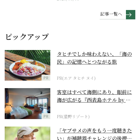
記事一覧へ
ピックアップ
タヒチでしか味わえない、「海の
民」の記憶へとつながる旅
PR
PR(エア タヒチ ヌイ)
客室はすべて海側にあり、眼前に
海が広がる『西表島ホテル by 星
野リゾート』
PR
PR(星野リゾート)
「ヤブサメの声をもう一度聴きた
い」が補聴器チャレンジの後押し