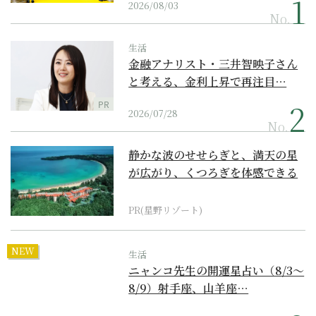
2026/08/03
No.
生活
金融アナリスト・三井智映子さん
と考える、金利上昇で再注目…
PR
2026/07/28
No.
静かな波のせせらぎと、満天の星
が広がり、くつろぎを体感できる
『西表島ホテル by...
PR(星野リゾート)
NEW
生活
ニャンコ先生の開運星占い（8/3～
8/9）射手座、山羊座…