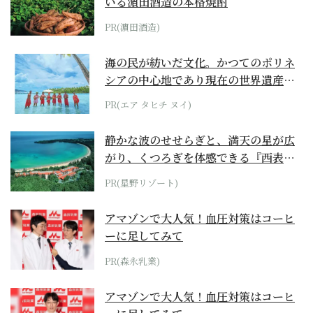
いる濵田酒造の本格焼酎
PR(濵田酒造)
海の民が紡いだ文化。かつてのポリネ
シアの中心地であり現在の世界遺産か
らみえてくる...
PR(エア タヒチ ヌイ)
静かな波のせせらぎと、満天の星が広
がり、くつろぎを体感できる『西表島
ホテル by...
PR(星野リゾート)
アマゾンで大人気！血圧対策はコーヒ
ーに足してみて
PR(森永乳業)
アマゾンで大人気！血圧対策はコーヒ