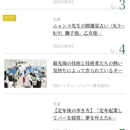
2026/08/03
No.
NEW
生活
ニャンコ先生の開運星占い（8/3～
8/9）獅子座、乙女座…
2026/08/03
No.
最先端の技術と技術者たちの熱い
気持ちによって作られているオー
ダーメイド補聴器
PR(ソノヴァ・ジャパン株式会社)
生活
【定年後の歩き方】「定年起業し
てバーを経営」夢を叶えた6…