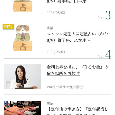
8/9）射手座、山羊座…
2026/08/03
No.
NEW
生活
ニャンコ先生の開運星占い（8/3～
8/9）獅子座、乙女座…
2026/08/03
No.
金利上昇を機に、『守るお金』の
置き場所を再検討
PR(株式会社北九州銀行)
生活
【定年後の歩き方】「定年起業し