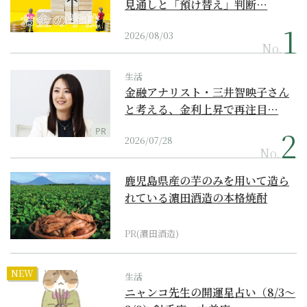
見通しと「預け替え」判断…
2026/08/03
No.
生活
金融アナリスト・三井智映子さん
と考える、金利上昇で再注目…
PR
2026/07/28
No.
鹿児島県産の芋のみを用いて造ら
れている濵田酒造の本格焼酎
PR(濵田酒造)
NEW
生活
ニャンコ先生の開運星占い（8/3～