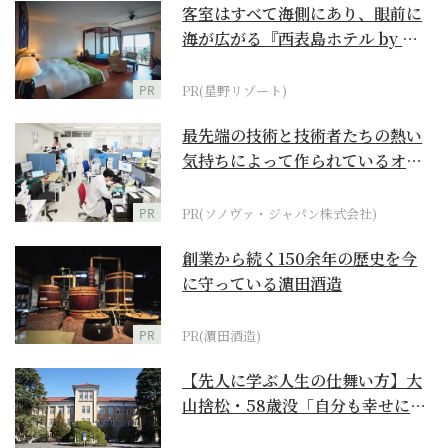
客室はすべて海側にあり、眼前に
海が広がる『西表島ホテル by 星
野リゾート』
PR
PR(星野リゾート)
最先端の技術と技術者たちの熱い
気持ちによって作られているオー
ダーメイド補聴器
PR
PR(ソノヴァ・ジャパン株式会社)
創業から続く150余年の歴史を今
に守っている濵田酒造
PR
PR(濵田酒造)
【先人に学ぶ人生の仕舞い方】大
山捨松・58歳没「自分も幸せにな
れその上お国のため...