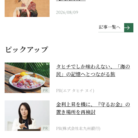
2026/08/09
記事一覧へ
ピックアップ
タヒチでしか味わえない、「海の
民」の記憶へとつながる旅
PR
PR(エア タヒチ ヌイ)
金利上昇を機に、『守るお金』の
置き場所を再検討
PR
PR(株式会社北九州銀行)