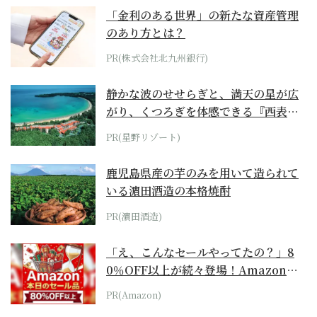
「金利のある世界」の新たな資産管理
のあり方とは？
PR(株式会社北九州銀行)
静かな波のせせらぎと、満天の星が広
がり、くつろぎを体感できる『西表島
ホテル by...
PR(星野リゾート)
鹿児島県産の芋のみを用いて造られて
いる濵田酒造の本格焼酎
PR(濵田酒造)
「え、こんなセールやってたの？」8
0％OFF以上が続々登場！Amazonの
本気が...
PR(Amazon)