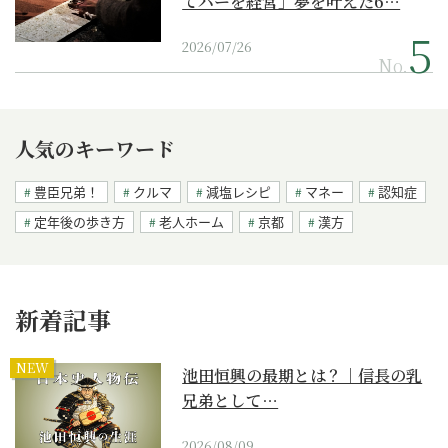
てバーを経営」夢を叶えた6…
2026/07/26
No.
人気のキーワード
豊臣兄弟！
クルマ
減塩レシピ
マネー
認知症
定年後の歩き方
老人ホーム
京都
漢方
新着記事
NEW
池田恒興の最期とは？｜信長の乳
兄弟として…
2026/08/09