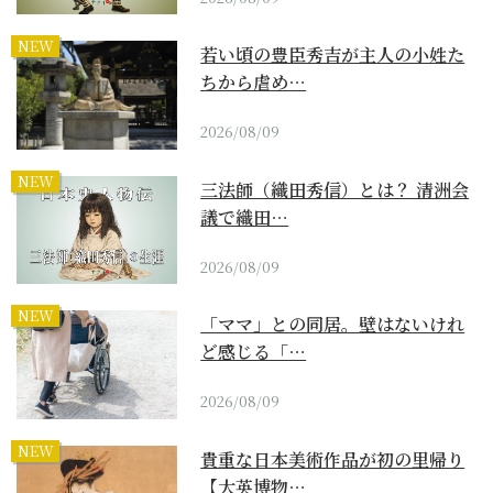
NEW
若い頃の豊臣秀吉が主人の小姓た
ちから虐め…
2026/08/09
NEW
三法師（織田秀信）とは？ 清洲会
議で織田…
2026/08/09
NEW
「ママ」との同居。壁はないけれ
ど感じる「…
2026/08/09
NEW
貴重な日本美術作品が初の里帰り
【大英博物…