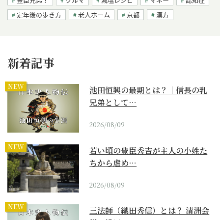
定年後の歩き方
老人ホーム
京都
漢方
新着記事
NEW
池田恒興の最期とは？｜信長の乳
兄弟として…
2026/08/09
NEW
若い頃の豊臣秀吉が主人の小姓た
ちから虐め…
2026/08/09
NEW
三法師（織田秀信）とは？ 清洲会