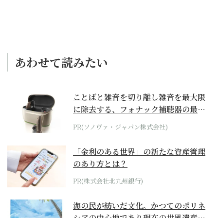
あわせて読みたい
ことばと雑音を切り離し雑音を最大限
に除去する、フォナック補聴器の最上
位モデル
PR(ソノヴァ・ジャパン株式会社)
「金利のある世界」の新たな資産管理
のあり方とは？
PR(株式会社北九州銀行)
海の民が紡いだ文化。かつてのポリネ
シアの中心地であり現在の世界遺産か