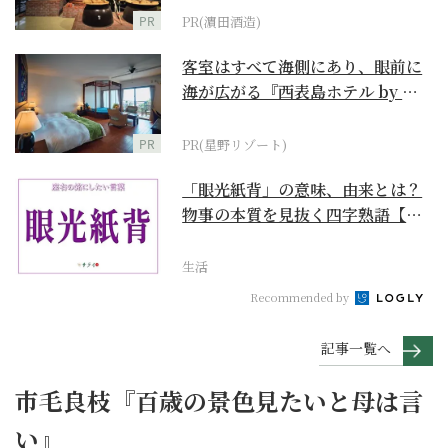
PR
PR(濵田酒造)
客室はすべて海側にあり、眼前に
海が広がる『西表島ホテル by 星
野リゾート』
PR
PR(星野リゾート)
「眼光紙背」の意味、由来とは？
物事の本質を見抜く四字熟語【座
右の銘にしたい言葉...
生活
Recommended by
記事一覧へ
市毛良枝『百歳の景色見たいと母は言
い』