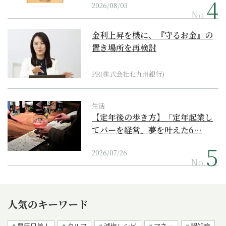
2026/08/03
No.
金利上昇を機に、『守るお金』の
置き場所を再検討
PR(株式会社北九州銀行)
生活
【定年後の歩き方】「定年起業し
てバーを経営」夢を叶えた6…
2026/07/26
No.
人気のキーワード
豊臣兄弟！
クルマ
減塩レシピ
マネー
認知症