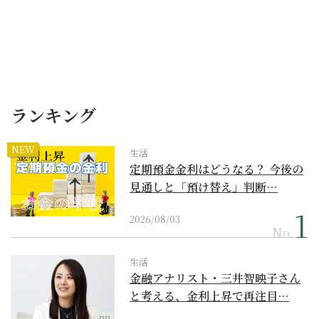
ランキング
NEW
生活
定期預金金利はどうなる？ 今後の
見通しと「預け替え」判断…
2026/08/03
No.
生活
金融アナリスト・三井智映子さん
と考える、金利上昇で再注目…
PR