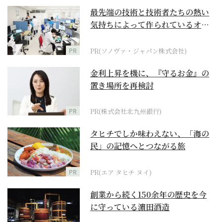
最先端の技術と技術者たちの熱い
気持ちによって作られているオー
ダーメイド補聴器
PR
PR(ソノヴァ・ジャパン株式会社)
金利上昇を機に、『守るお金』の
置き場所を再検討
PR
PR(株式会社北九州銀行)
タヒチでしか味わえない、「海の
民」の記憶へとつながる旅
PR
PR(エア タヒチ ヌイ)
創業から続く150余年の歴史を今
に守っている濵田酒造