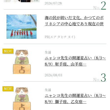
2026/07/28
No.
海の民が紡いだ文化。かつてのポ
リネシアの中心地であり現在の世
界遺産からみえてくる...
PR(エア タヒチ ヌイ)
NEW
生活
ニャンコ先生の開運星占い（8/3～
8/9）射手座、山羊座…
2026/08/03
No.
NEW
生活
ニャンコ先生の開運星占い（8/3～
8/9）獅子座、乙女座…