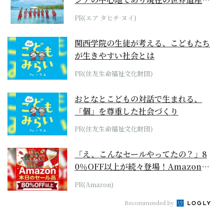
らみえてくる...
PR(エア タヒチ ヌイ)
関西学院の生徒が考える、こどもたち
が生きやすい社会とは
PR(住友生命福祉文化財団)
おとなとこどもの対話で生まれる、
「個」を尊重した社会づくり
PR(住友生命福祉文化財団)
「え、こんなセールやってたの？」8
0％OFF以上が続々登場！Amazonの
本気が...
PR(Amazon)
Recommended by