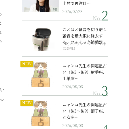
上昇で再注目…
PR
2026/07/28
っ
No.
と
ことばと雑音を切り離し
れ
雑音を最大限に除去す
た
る、フォナック補聴器の
PR(ソノヴァ・ジャパン株
最上位モデル
式会社)
NEW
ニャンコ先生の開運星占
い（8/3～8/9）射手座、
山羊座…
2026/08/03
はい
No.
っ
NEW
ニャンコ先生の開運星占
い（8/3～8/9）獅子座、
乙女座…
2026/08/03