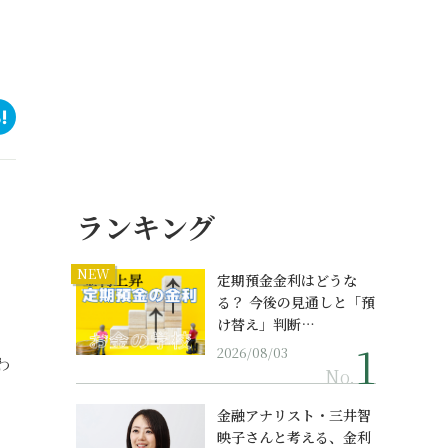
ランキング
NEW
定期預金金利はどうな
る？ 今後の見通しと「預
け替え」判断…
2026/08/03
わ
No.
金融アナリスト・三井智
映子さんと考える、金利