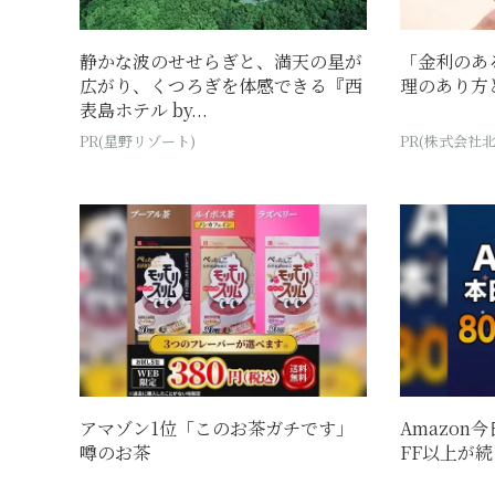
静かな波のせせらぎと、満天の星が
「金利のあ
広がり、くつろぎを体感できる『西
理のあり方
表島ホテル by...
PR(星野リゾート)
PR(株式会社
アマゾン1位「このお茶ガチです」
Amazon
噂のお茶
FF以上が