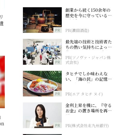
創業から続く150余年の
歴史を今に守っている濵
リ
田酒造
遺
PR
PR(濵田酒造)
最先端の技術と技術者た
ちの熱い気持ちによって
作られているオーダーメ
PR(ソノヴァ・ジャパン株
イド補聴器
PR
式会社)
タヒチでしか味わえな
い、「海の民」の記憶へ
とつながる旅
PR
PR(エア タヒチ ヌイ)
金利上昇を機に、『守る
お金』の置き場所を再検
討
」
on
PR
PR(株式会社北九州銀行)