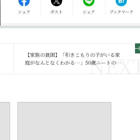
シェア
ポスト
シェア
ブックマーク
【家族の貧困】「引きこもりの子がいる家
庭がなんとなくわかる…」50歳ニートの息
子と78歳母親の、嘘と孤独の2人暮らし～そ
の２～