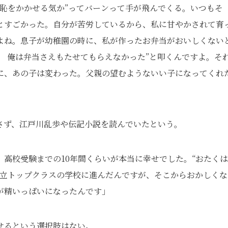
恥をかかせる気か”ってバーンって手が飛んでくる。いつもそ
とすごかった。自分が苦労しているから、私に甘やかされて育
よね。息子が幼稚園の時に、私が作ったお弁当がおいしくない
 俺は弁当さえもたせてもらえなかった”と叩くんですよ。そ
に、あの子は変わった。父親の望むようないい子になってくれ
さず、江戸川乱歩や伝記小説を読んでいたという。
高校受験までの10年間くらいが本当に幸せでした。“おたく
県立トップクラスの学校に進んだんですが、そこからおかしくな
が精いっぱいになったんです」
せるという選択肢はない。