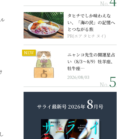
No.
タヒチでしか味わえな
グル
い、「海の民」の記憶へ
とつながる旅
PR(エア タヒチ ヌイ)
NEW
ニャンコ先生の開運星占
い（8/3～8/9）牡羊座、
牡牛座…
け
2026/08/03
No.
8
サライ最新号
2026年
月号
し