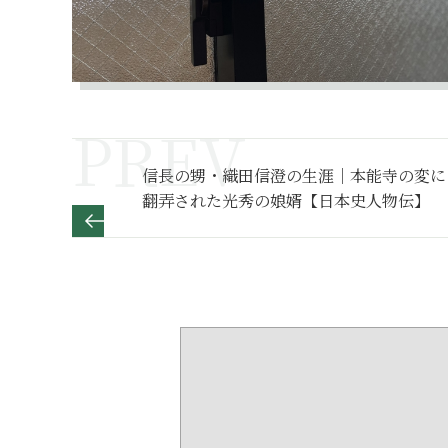
信長の甥・織田信澄の生涯｜本能寺の変に
翻弄された光秀の娘婿【日本史人物伝】