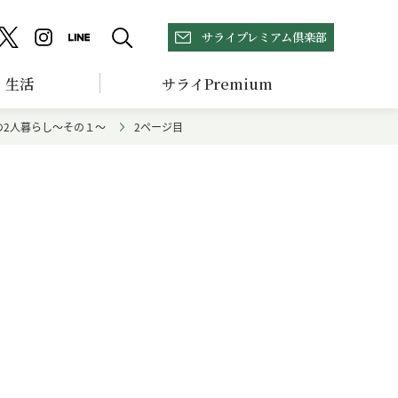
サライプレミアム倶楽部
生活
サライPremium
の2人暮らし～その１～
2ページ目
と