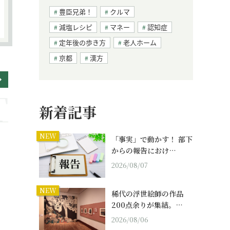
豊臣兄弟！
クルマ
減塩レシピ
マネー
認知症
定年後の歩き方
老人ホーム
京都
漢方
新着記事
NEW
「事実」で動かす！ 部下
からの報告におけ…
2026/08/07
NEW
稀代の浮世絵師の作品
200点余りが集結。…
2026/08/06