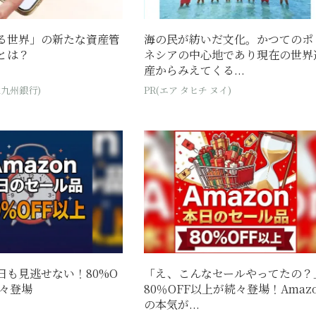
る世界」の新たな資産管
海の民が紡いだ文化。かつてのポ
とは？
ネシアの中心地であり現在の世界
産からみえてくる...
北九州銀行)
PR(エア タヒチ ヌイ)
今日も見逃せない！80%O
「え、こんなセールやってたの？
続々登場
80％OFF以上が続々登場！Amaz
の本気が...