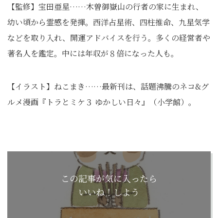
【監修】宝田亜星……木曽御嶽山の行者の家に生まれ、
幼い頃から霊感を発揮。西洋占星術、四柱推命、九星気学
などを取り入れ、開運アドバイスを行う。多くの経営者や
著名人を鑑定。中には年収が８倍になった人も。
【イラスト】ねこまき……最新刊は、話題沸騰のネコ&グ
ルメ漫画『トラとミケ３ ゆかしい日々』（小学館）。
この記事が気に入ったら
いいね！しよう