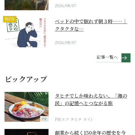
2026/08/07
NEW
ベッドの中で眠れず朝３時……｜
クタクタな…
2026/08/07
記事一覧へ
ピックアップ
タヒチでしか味わえない、「海の
民」の記憶へとつながる旅
PR
PR(エア タヒチ ヌイ)
創業から続く150余年の歴史を今