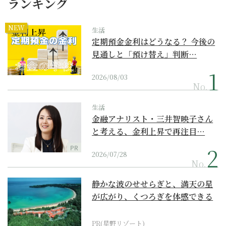
ランキング
NEW
生活
定期預金金利はどうなる？ 今後の
見通しと「預け替え」判断…
2026/08/03
No.
生活
金融アナリスト・三井智映子さん
と考える、金利上昇で再注目…
PR
2026/07/28
No.
静かな波のせせらぎと、満天の星
が広がり、くつろぎを体感できる
『西表島ホテル by...
PR(星野リゾート)