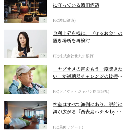
に守っている濵田酒造
PR
PR(濵田酒造)
金利上昇を機に、『守るお金』の
置き場所を再検討
PR
PR(株式会社北九州銀行)
「ヤブサメの声をもう一度聴きた
い」が補聴器チャレンジの後押し
に
PR
PR(ソノヴァ・ジャパン株式会社)
客室はすべて海側にあり、眼前に
海が広がる『西表島ホテル by 星
野リゾート』
PR
PR(星野リゾート)