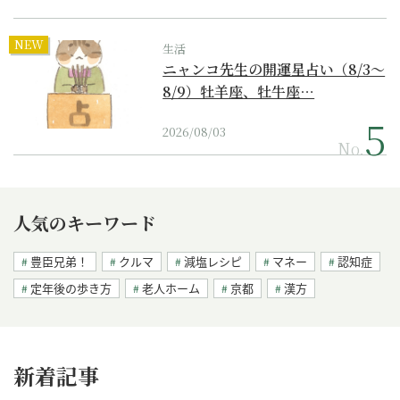
NEW
生活
ニャンコ先生の開運星占い（8/3～
8/9）牡羊座、牡牛座…
2026/08/03
No.
人気のキーワード
豊臣兄弟！
クルマ
減塩レシピ
マネー
認知症
定年後の歩き方
老人ホーム
京都
漢方
新着記事