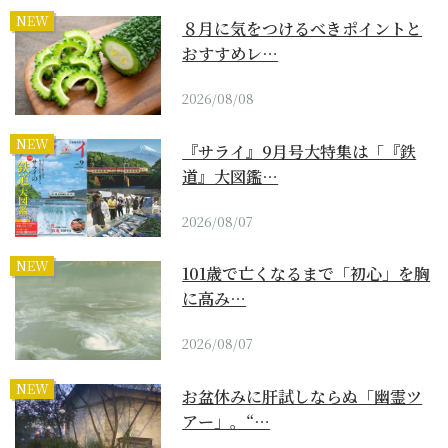
NEW
８月に気をつけるべきポイントと
おすすめレ…
2026/08/08
NEW
『サライ』9月号大特集は「『鉄
道』大図鑑…
2026/08/07
NEW
101歳で亡くなるまで「初心」を胸
に高み…
2026/08/07
NEW
お盆休みに肝試しならぬ「幽霊ツ
アー」。“…