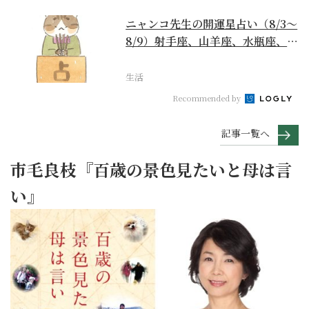
ニャンコ先生の開運星占い（8/3～
8/9）射手座、山羊座、水瓶座、魚
座編
生活
Recommended by
記事一覧へ
市毛良枝『百歳の景色見たいと母は言
い』