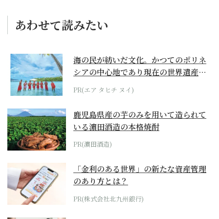
あわせて読みたい
海の民が紡いだ文化。かつてのポリネ
シアの中心地であり現在の世界遺産か
らみえてくる...
PR(エア タヒチ ヌイ)
鹿児島県産の芋のみを用いて造られて
いる濵田酒造の本格焼酎
PR(濵田酒造)
「金利のある世界」の新たな資産管理
のあり方とは？
PR(株式会社北九州銀行)