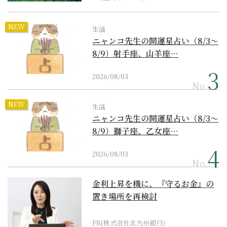
NEW
生活
ニャンコ先生の開運星占い（8/3～
8/9）射手座、山羊座…
2026/08/03
No.
NEW
生活
ニャンコ先生の開運星占い（8/3～
8/9）獅子座、乙女座…
2026/08/03
No.
金利上昇を機に、『守るお金』の
置き場所を再検討
PR(株式会社北九州銀行)