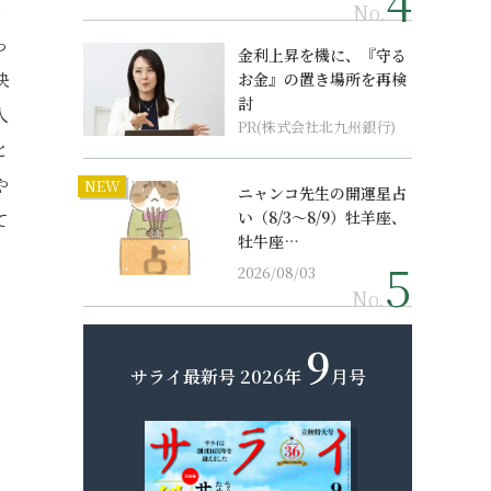
う
No.
っ
金利上昇を機に、『守る
決
お金』の置き場所を再検
討
人
PR(株式会社北九州銀行)
と
や
NEW
ニャンコ先生の開運星占
い（8/3～8/9）牡羊座、
て
牡牛座…
2026/08/03
No.
9
サライ最新号
2026年
月号