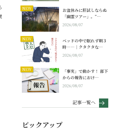
ろ
NEW
お盆休みに肝試しならぬ
買
「幽霊ツアー」。“…
2026/08/07
NEW
ベッドの中で眠れず朝３
時……｜クタクタな…
2026/08/07
NEW
「事実」で動かす！ 部下
からの報告におけ…
2026/08/07
記事一覧へ
ピックアップ