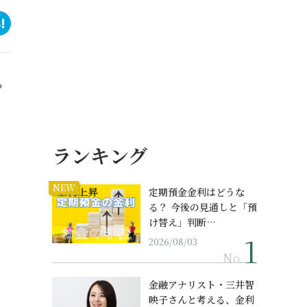
？
ランキング
NEW
定期預金金利はどうな
る？ 今後の見通しと「預
け替え」判断…
2026/08/03
No.
金融アナリスト・三井智
映子さんと考える、金利