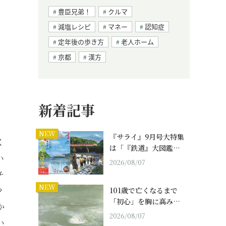
豊臣兄弟！
クルマ
減塩レシピ
マネー
認知症
定年後の歩き方
老人ホーム
京都
漢方
新着記事
NEW
『サライ』9月号大特集
く
は「『鉄道』大図鑑…
い
2026/08/07
チ
NEW
少
101歳で亡くなるまで
「初心」を胸に高み…
か
2026/08/07
い