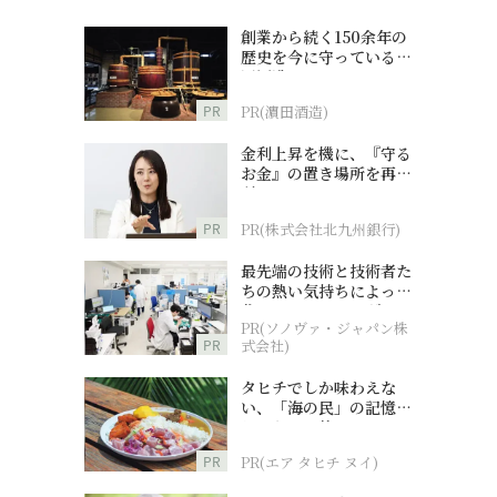
創業から続く150余年の
歴史を今に守っている濵
田酒造
PR
PR(濵田酒造)
金利上昇を機に、『守る
お金』の置き場所を再検
討
PR
PR(株式会社北九州銀行)
最先端の技術と技術者た
ちの熱い気持ちによって
作られているオーダーメ
PR(ソノヴァ・ジャパン株
イド補聴器
PR
式会社)
タヒチでしか味わえな
い、「海の民」の記憶へ
とつながる旅
PR
PR(エア タヒチ ヌイ)