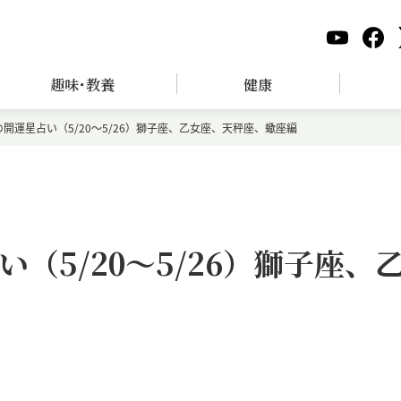
趣味･教養
健康
開運星占い（5/20～5/26）獅子座、乙女座、天秤座、蠍座編
（5/20～5/26）獅子座、