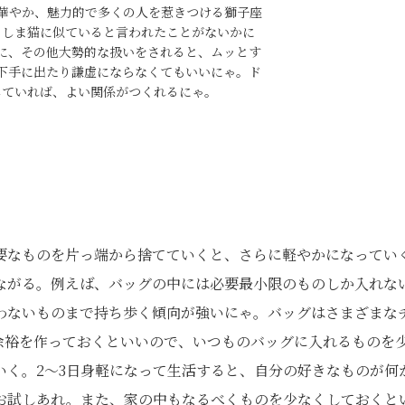
華やか、魅力的で多くの人を惹きつける獅子座
・しま猫に似ていると言われたことがないかに
に、その他大勢的な扱いをされると、ムッとす
下手に出たり謙虚にならなくてもいいにゃ。ド
していれば、よい関係がつくれるにゃ。
要なものを片っ端から捨てていくと、さらに軽やかになってい
ながる。例えば、バッグの中には必要最小限のものしか入れな
わないものまで持ち歩く傾向が強いにゃ。バッグはさまざまな
余裕を作っておくといいので、いつものバッグに入れるものを
いく。2〜3日身軽になって生活すると、自分の好きなものが何
お試しあれ。また、家の中もなるべくものを少なくしておくと