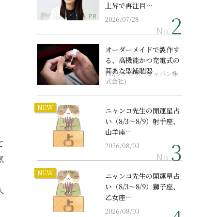
上昇で再注目…
PR
2026/07/28
No.
オーダーメイドで製作す
る、高機能かつ充電式の
耳あな型補聴器
PR(ソノヴァ・ジャパン株
式会社)
NEW
ニャンコ先生の開運星占
い（8/3～8/9）射手座、
山羊座…
て
2026/08/03
No.
気
NEW
、
ニャンコ先生の開運星占
い（8/3～8/9）獅子座、
人
乙女座…
2026/08/03