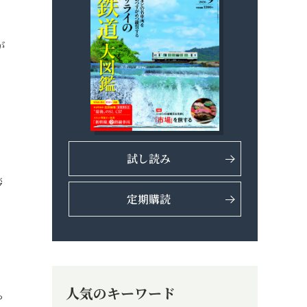
が
試し読み
拶
定期購読
人気のキーワード
や