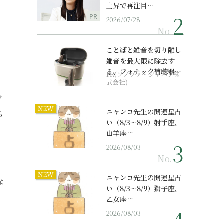
上昇で再注目…
PR
2026/07/28
No.
ことばと雑音を切り離し
雑音を最大限に除去す
る、フォナック補聴器の
PR(ソノヴァ・ジャパン株
最上位モデル
式会社)
イ
NEW
ニャンコ先生の開運星占
る
い（8/3～8/9）射手座、
山羊座…
2026/08/03
No.
NEW
ニャンコ先生の開運星占
な
い（8/3～8/9）獅子座、
乙女座…
2026/08/03