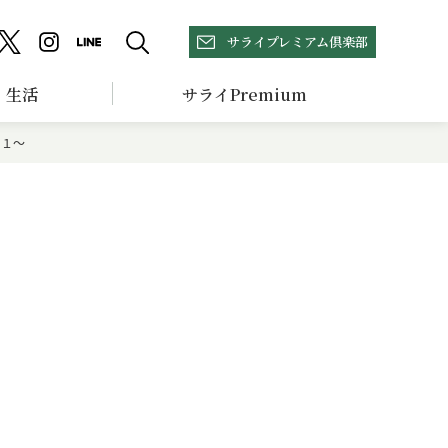
サライプレミアム倶楽部
生活
サライPremium
の１～