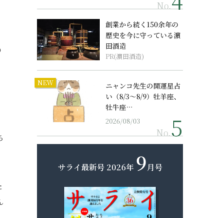
No.
創業から続く150余年の
歴史を今に守っている濵
る
田酒造
PR(濵田酒造)
NEW
ニャンコ先生の開運星占
い（8/3～8/9）牡羊座、
牡牛座…
2026/08/03
No.
ち
9
サライ最新号
2026年
月号
た
ん