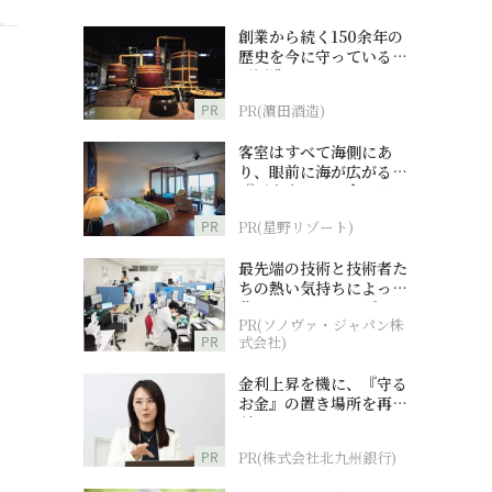
創業から続く150余年の
歴史を今に守っている濵
田酒造
PR
PR(濵田酒造)
客室はすべて海側にあ
り、眼前に海が広がる
『西表島ホテル by 星野
リゾート』
PR
PR(星野リゾート)
最先端の技術と技術者た
ちの熱い気持ちによって
作られているオーダーメ
PR(ソノヴァ・ジャパン株
イド補聴器
PR
式会社)
金利上昇を機に、『守る
お金』の置き場所を再検
討
PR
PR(株式会社北九州銀行)