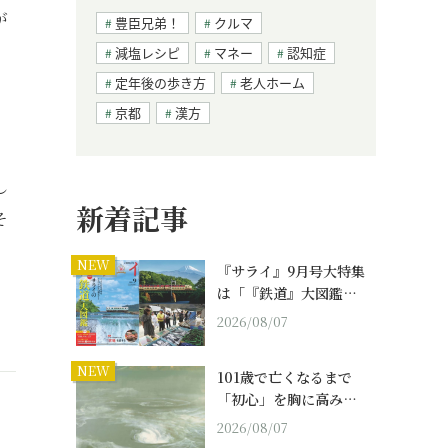
が
豊臣兄弟！
クルマ
減塩レシピ
マネー
認知症
定年後の歩き方
老人ホーム
京都
漢方
し
新着記事
そ
NEW
『サライ』9月号大特集
は「『鉄道』大図鑑…
2026/08/07
NEW
101歳で亡くなるまで
「初心」を胸に高み…
2026/08/07