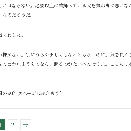
ければならない。必要以上に着飾っている犬を気の毒に思いな
手なのだそうだ。
出くわした。
い様がない。別にうらやましくもなんともないのに。気を良く
んて言われようものなら、断るのがたいへんですよ。こっちは
の妻!? 次ページに続きます】
1
2