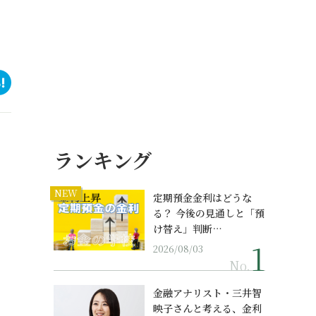
ランキング
NEW
定期預金金利はどうな
る？ 今後の見通しと「預
け替え」判断…
2026/08/03
No.
金融アナリスト・三井智
映子さんと考える、金利