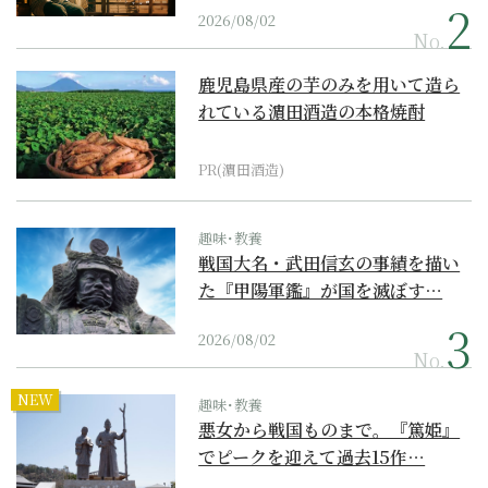
2026/08/02
No.
鹿児島県産の芋のみを用いて造ら
れている濵田酒造の本格焼酎
PR(濵田酒造)
趣味･教養
戦国大名・武田信玄の事績を描い
た『甲陽軍鑑』が国を滅ぼす…
2026/08/02
No.
NEW
趣味･教養
悪女から戦国ものまで。『篤姫』
でピークを迎えて過去15作…