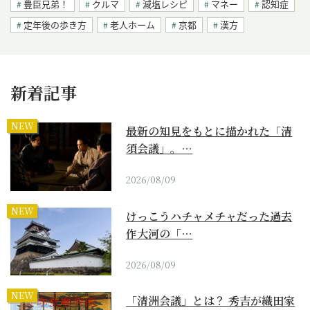
豊臣兄弟！
クルマ
減塩レシピ
マネー
認知症
定年後の歩き方
老人ホーム
京都
漢方
新着記事
NEW
最新の知見をもとに描かれた「清
須会議」。…
2026/08/09
NEW
けっこうハチャメチャだった過去
作大河の「…
2026/08/09
NEW
「清洲会議」とは？ 秀吉が織田家