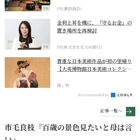
PR
PR(濵田酒造)
金利上昇を機に、『守るお金』の
置き場所を再検討
PR
PR(株式会社北九州銀行)
貴重な日本美術作品が初の里帰り
【大英博物館日本美術コレクショ
ン 百花繚乱～海を越...
催し物
Recommended by
記事一覧へ
市毛良枝『百歳の景色見たいと母は言
い』