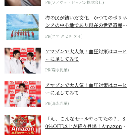
PR(ソノヴァ・ジャパン株式会社)
海の民が紡いだ文化。かつてのポリネ
シアの中心地であり現在の世界遺産か
らみえてくる...
PR(エア タヒチ ヌイ)
アマゾンで大人気！血圧対策はコーヒ
ーに足してみて
PR(森永乳業)
アマゾンで大人気！血圧対策はコーヒ
ーに足してみて
PR(森永乳業)
「え、こんなセールやってたの？」8
0％OFF以上が続々登場！Amazonの
本気が...