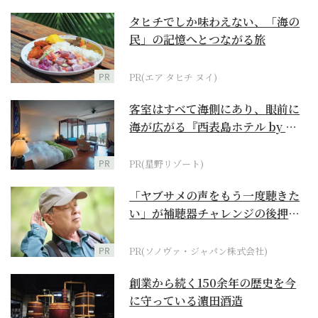
タヒチでしか味わえない、「海の
民」の記憶へとつながる旅
PR
PR(エア タヒチ ヌイ)
客室はすべて海側にあり、眼前に
海が広がる『西表島ホテル by 星
野リゾート』
PR
PR(星野リゾート)
「ヤブサメの声をもう一度聴きた
い」が補聴器チャレンジの後押し
に
PR
PR(ソノヴァ・ジャパン株式会社)
創業から続く150余年の歴史を今
に守っている濵田酒造