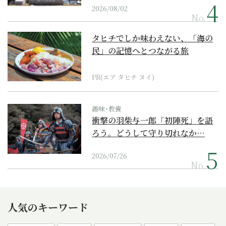
2026/08/02
No.
タヒチでしか味わえない、「海の
民」の記憶へとつながる旅
PR(エア タヒチ ヌイ)
趣味･教養
衝撃の羽柴与一郎「初陣死」を語
ろう。どうして守り切れなか…
2026/07/26
No.
人気のキーワード