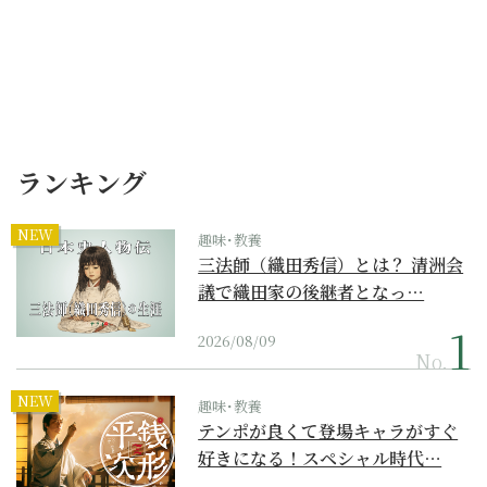
ランキング
NEW
趣味･教養
三法師（織田秀信）とは？ 清洲会
議で織田家の後継者となっ…
2026/08/09
No.
NEW
趣味･教養
テンポが良くて登場キャラがすぐ
好きになる！スペシャル時代…