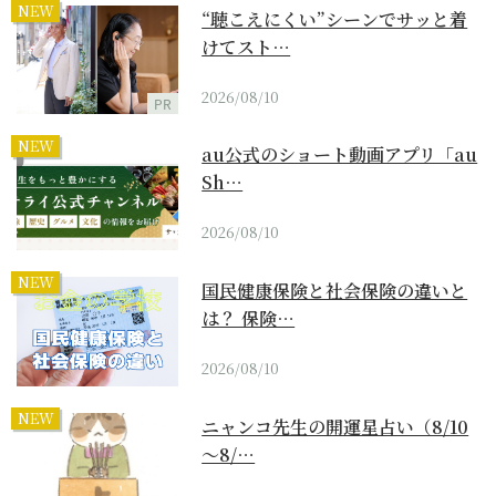
NEW
“聴こえにくい”シーンでサッと着
けてスト…
2026/08/10
PR
NEW
au公式のショート動画アプリ「au
Sh…
2026/08/10
NEW
国民健康保険と社会保険の違いと
は？ 保険…
2026/08/10
NEW
ニャンコ先生の開運星占い（8/10
～8/…