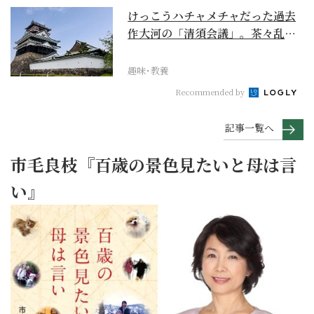
けっこうハチャメチャだった過去
作大河の「清須会議」。茶々乱
入、お市が三法師と登場...
趣味･教養
Recommended by
記事一覧へ
市毛良枝『百歳の景色見たいと母は言
い』