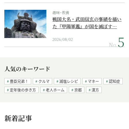
趣味･教養
戦国大名・武田信玄の事績を描い
た『甲陽軍鑑』が国を滅ぼす…
2026/08/02
No.
人気のキーワード
豊臣兄弟！
クルマ
減塩レシピ
マネー
認知症
定年後の歩き方
老人ホーム
京都
漢方
新着記事