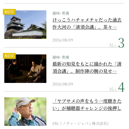
NEW
趣味･教養
けっこうハチャメチャだった過去
作大河の「清須会議」。茶々…
2026/08/09
No.
NEW
趣味･教養
最新の知見をもとに描かれた「清
須会議」。制作陣の腕の見せ…
2026/08/09
No.
「ヤブサメの声をもう一度聴きた
い」が補聴器チャレンジの後押し
に
PR(ソノヴァ・ジャパン株式会社)