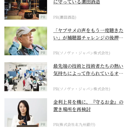
に守っている濵田酒造
PR
PR(濵田酒造)
「ヤブサメの声をもう一度聴きた
い」が補聴器チャレンジの後押し
に
PR
PR(ソノヴァ・ジャパン株式会社)
最先端の技術と技術者たちの熱い
気持ちによって作られているオー
ダーメイド補聴器
PR
PR(ソノヴァ・ジャパン株式会社)
金利上昇を機に、『守るお金』の
置き場所を再検討
PR
PR(株式会社北九州銀行)