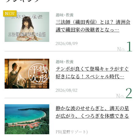
NEW
趣味･教養
三法師（織田秀信）とは？ 清洲会
議で織田家の後継者となっ…
2026/08/09
No.
趣味･教養
テンポが良くて登場キャラがすぐ
好きになる！スペシャル時代…
2026/08/02
No.
静かな波のせせらぎと、満天の星
が広がり、くつろぎを体感できる
『西表島ホテル by...
PR(星野リゾート)