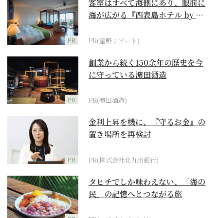
客室はすべて海側にあり、眼前に
海が広がる『西表島ホテル by 星
野リゾート』
PR
PR(星野リゾート)
創業から続く150余年の歴史を今
に守っている濵田酒造
PR
PR(濵田酒造)
金利上昇を機に、『守るお金』の
置き場所を再検討
PR
PR(株式会社北九州銀行)
タヒチでしか味わえない、「海の
民」の記憶へとつながる旅