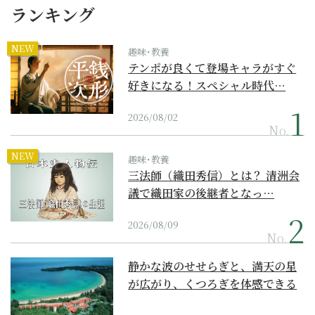
ランキング
NEW
趣味･教養
テンポが良くて登場キャラがすぐ
好きになる！スペシャル時代…
2026/08/02
No.
NEW
趣味･教養
三法師（織田秀信）とは？ 清洲会
議で織田家の後継者となっ…
2026/08/09
No.
静かな波のせせらぎと、満天の星
が広がり、くつろぎを体感できる
『西表島ホテル by...