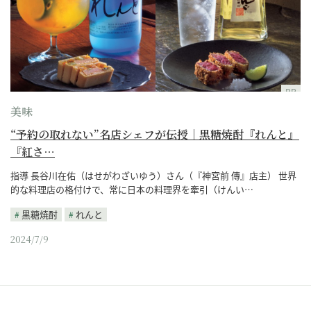
PR
美味
“予約の取れない”名店シェフが伝授｜黒糖焼酎『れんと』
『紅さ…
指導 長谷川在佑（はせがわざいゆう）さん（『神宮前 傳』店主） 世界
的な料理店の格付けで、常に日本の料理界を牽引（けんい…
黒糖焼酎
れんと
2024/7/9