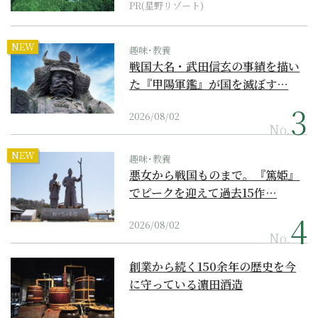
PR(星野リゾート)
NEW
趣味･教養
戦国大名・武田信玄の事績を描い
た『甲陽軍鑑』が国を滅ぼす…
2026/08/02
No.
NEW
趣味･教養
悪女から戦国ものまで。『篤姫』
でピークを迎えて過去15作…
2026/08/02
No.
創業から続く150余年の歴史を今
に守っている濵田酒造