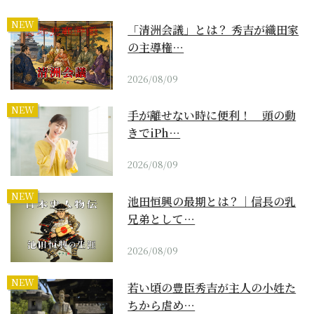
NEW
「清洲会議」とは？ 秀吉が織田家
の主導権…
2026/08/09
NEW
手が離せない時に便利！ 頭の動
きでiPh…
2026/08/09
NEW
池田恒興の最期とは？｜信長の乳
兄弟として…
2026/08/09
NEW
若い頃の豊臣秀吉が主人の小姓た
ちから虐め…