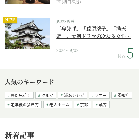
PR(濵田酒造)
NEW
趣味･教養
「卑弥呼」「藤原薬子」「満天
姫」。大河ドラマの次なる女性…
2026/08/02
No.
人気のキーワード
豊臣兄弟！
クルマ
減塩レシピ
マネー
認知症
定年後の歩き方
老人ホーム
京都
漢方
新着記事