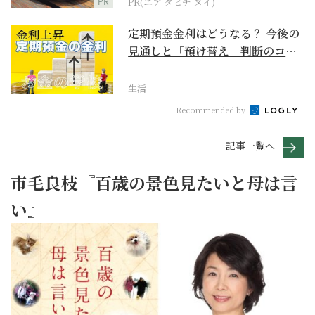
PR
PR(エア タヒチ ヌイ)
定期預金金利はどうなる？ 今後の
見通しと「預け替え」判断のコツ
【お金の学校】
生活
Recommended by
記事一覧へ
市毛良枝『百歳の景色見たいと母は言
い』