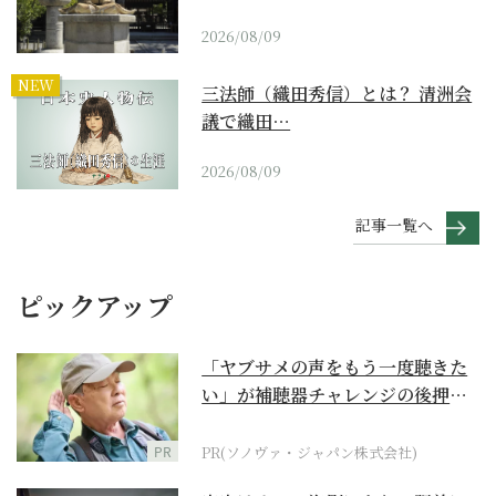
2026/08/09
NEW
三法師（織田秀信）とは？ 清洲会
議で織田…
2026/08/09
記事一覧へ
ピックアップ
「ヤブサメの声をもう一度聴きた
い」が補聴器チャレンジの後押し
に
PR
PR(ソノヴァ・ジャパン株式会社)