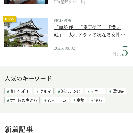
PR(星野リゾート)
NEW
趣味･教養
「卑弥呼」「藤原薬子」「満天
姫」。大河ドラマの次なる女性…
2026/08/02
No.
人気のキーワード
豊臣兄弟！
クルマ
減塩レシピ
マネー
認知症
定年後の歩き方
老人ホーム
京都
漢方
新着記事