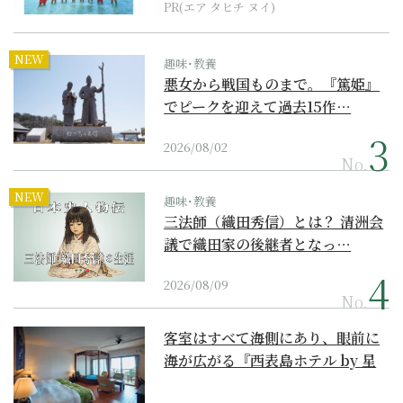
PR(エア タヒチ ヌイ)
NEW
趣味･教養
悪女から戦国ものまで。『篤姫』
でピークを迎えて過去15作…
2026/08/02
No.
NEW
趣味･教養
三法師（織田秀信）とは？ 清洲会
議で織田家の後継者となっ…
2026/08/09
No.
客室はすべて海側にあり、眼前に
海が広がる『西表島ホテル by 星
野リゾート』