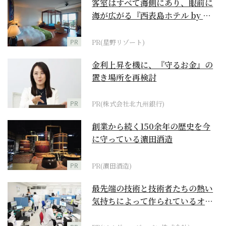
客室はすべて海側にあり、眼前に
海が広がる『西表島ホテル by 星
野リゾート』
PR
PR(星野リゾート)
金利上昇を機に、『守るお金』の
置き場所を再検討
PR
PR(株式会社北九州銀行)
創業から続く150余年の歴史を今
に守っている濵田酒造
PR
PR(濵田酒造)
最先端の技術と技術者たちの熱い
気持ちによって作られているオー
ダーメイド補聴器