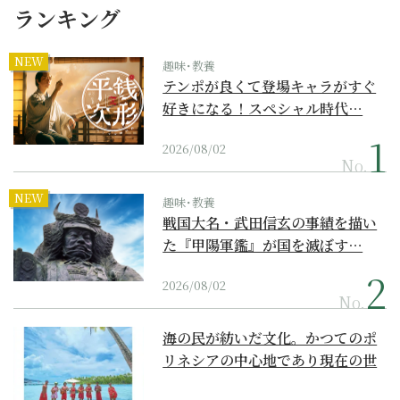
ランキング
NEW
趣味･教養
テンポが良くて登場キャラがすぐ
好きになる！スペシャル時代…
2026/08/02
No.
NEW
趣味･教養
戦国大名・武田信玄の事績を描い
た『甲陽軍鑑』が国を滅ぼす…
2026/08/02
No.
海の民が紡いだ文化。かつてのポ
リネシアの中心地であり現在の世
界遺産からみえてくる...