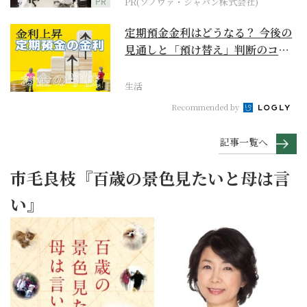
PR
PR(ソノヴァ・ジャパン株式会社)
定期預金金利はどうなる？ 今後の
見通しと「預け替え」判断のコツ
【お金の学校】
生活
Recommended by
記事一覧へ
市毛良枝『百歳の景色見たいと母は言
い』