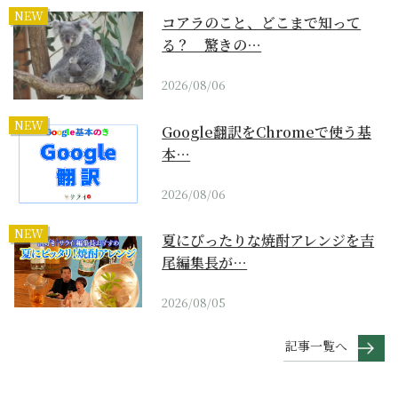
NEW
コアラのこと、どこまで知って
る？ 驚きの…
2026/08/06
NEW
Google翻訳をChromeで使う基
本…
2026/08/06
NEW
夏にぴったりな焼酎アレンジを吉
尾編集長が…
2026/08/05
記事一覧へ