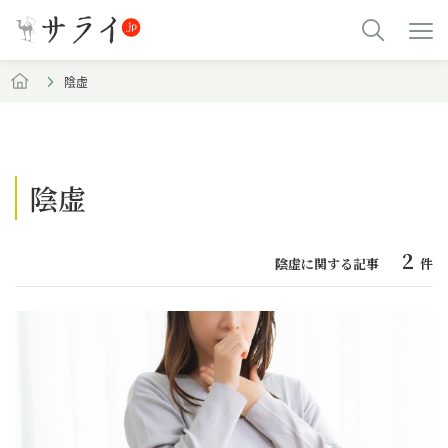
陰虚
陰虚
2
陰虚に関する記事
件