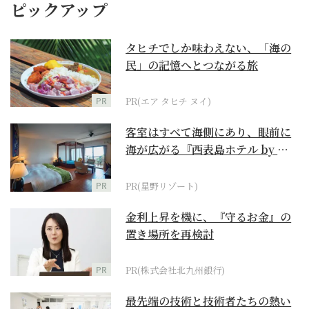
ピックアップ
タヒチでしか味わえない、「海の
民」の記憶へとつながる旅
PR
PR(エア タヒチ ヌイ)
客室はすべて海側にあり、眼前に
海が広がる『西表島ホテル by 星
野リゾート』
PR
PR(星野リゾート)
金利上昇を機に、『守るお金』の
置き場所を再検討
PR
PR(株式会社北九州銀行)
最先端の技術と技術者たちの熱い