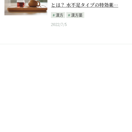
とは？ 水不足タイプの特効薬…
漢方
漢方薬
2022/7/5