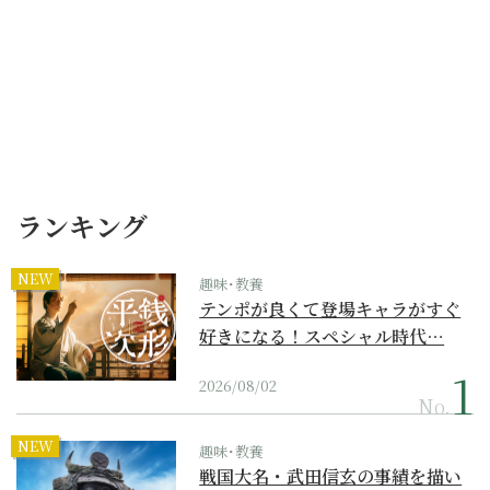
ランキング
NEW
趣味･教養
テンポが良くて登場キャラがすぐ
好きになる！スペシャル時代…
2026/08/02
No.
NEW
趣味･教養
戦国大名・武田信玄の事績を描い