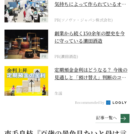
気持ちによって作られているオー
ダーメイド補聴器
PR
PR(ソノヴァ・ジャパン株式会社)
創業から続く150余年の歴史を今
に守っている濵田酒造
PR
PR(濵田酒造)
定期預金金利はどうなる？ 今後の
見通しと「預け替え」判断のコツ
【お金の学校】
生活
Recommended by
記事一覧へ
市毛良枝『百歳の景色見たいと母は言