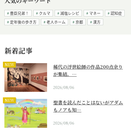
人気のキーワード
豊臣兄弟！
クルマ
減塩レシピ
マネー
認知症
定年後の歩き方
老人ホーム
京都
漢方
新着記事
NEW
稀代の浮世絵師の作品200点余り
が集結。…
2026/08/06
NEW
聖書を読んだことはないがアダム
もノアも知…
2026/08/06