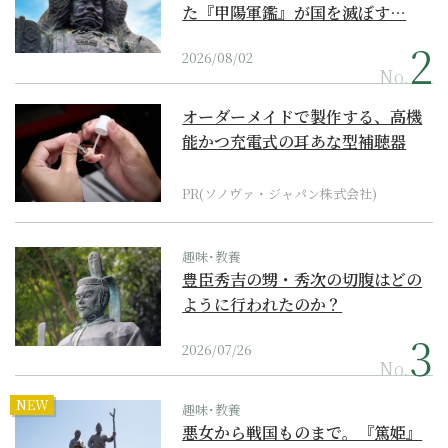
た『甲陽軍鑑』が国を滅ぼす…
2026/08/02
No.
オーダーメイドで製作する、高機
能かつ充電式の耳あな型補聴器
PR(ソノヴァ・ジャパン株式会社)
趣味･教養
豊臣秀吉の甥・秀次の切腹はどの
ように行われたのか？
2026/07/26
No.
NEW
趣味･教養
悪女から戦国ものまで。『篤姫』