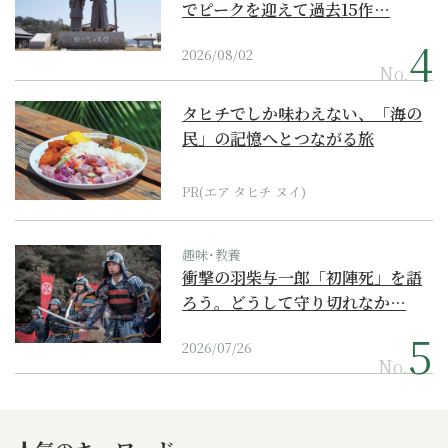
でピークを迎えて過去15作…
2026/08/02
No.
タヒチでしか味わえない、「海の
民」の記憶へとつながる旅
PR(エア タヒチ ヌイ)
趣味･教養
衝撃の羽柴与一郎「初陣死」を語
ろう。どうして守り切れなか…
2026/07/26
No.