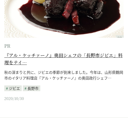
PR
PR
『アル・ケッチァーノ』奥田シェフの「長野市ジビエ」料
理をテイ…
秋の深まりと共に、ジビエの季節が到来しました。今年は、山形県鶴岡
市のイタリア料理店『アル・ケッチァーノ』の奥田政行シェフ…
ジビエ
長野市
2020/10/30