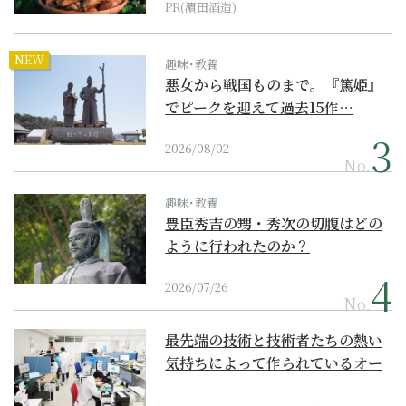
PR(濵田酒造)
NEW
趣味･教養
悪女から戦国ものまで。『篤姫』
でピークを迎えて過去15作…
2026/08/02
No.
趣味･教養
豊臣秀吉の甥・秀次の切腹はどの
ように行われたのか？
2026/07/26
No.
最先端の技術と技術者たちの熱い
気持ちによって作られているオー
ダーメイド補聴器