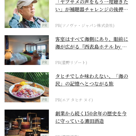
「ヤブサメの声をもう一度聴きた
い」が補聴器チャレンジの後押し
に
PR
PR(ソノヴァ・ジャパン株式会社)
客室はすべて海側にあり、眼前に
海が広がる『西表島ホテル by 星
野リゾート』
PR
PR(星野リゾート)
タヒチでしか味わえない、「海の
民」の記憶へとつながる旅
PR
PR(エア タヒチ ヌイ)
創業から続く150余年の歴史を今
に守っている濵田酒造