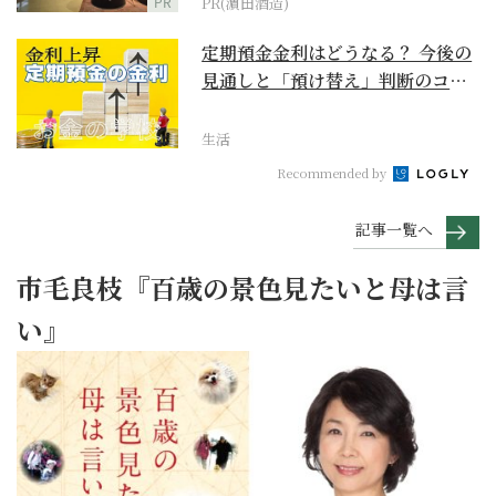
PR
PR(濵田酒造)
定期預金金利はどうなる？ 今後の
見通しと「預け替え」判断のコツ
【お金の学校】
生活
Recommended by
記事一覧へ
市毛良枝『百歳の景色見たいと母は言
い』