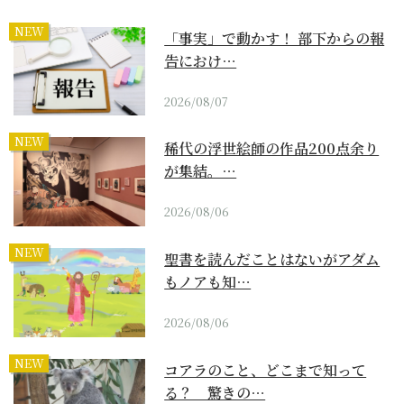
NEW
「事実」で動かす！ 部下からの報
告におけ…
2026/08/07
NEW
稀代の浮世絵師の作品200点余り
が集結。…
2026/08/06
NEW
聖書を読んだことはないがアダム
もノアも知…
2026/08/06
NEW
コアラのこと、どこまで知って
る？ 驚きの…