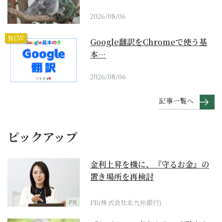
2026/08/06
NEW
Google翻訳をChromeで使う基
本…
2026/08/06
記事一覧へ
ピックアップ
金利上昇を機に、『守るお金』の
置き場所を再検討
PR
PR(株式会社北九州銀行)