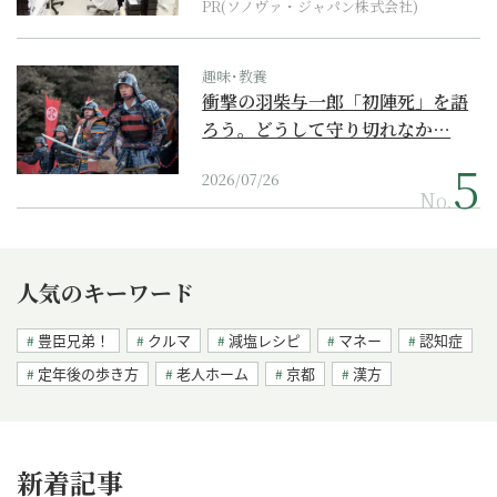
PR(ソノヴァ・ジャパン株式会社)
趣味･教養
衝撃の羽柴与一郎「初陣死」を語
ろう。どうして守り切れなか…
2026/07/26
No.
人気のキーワード
豊臣兄弟！
クルマ
減塩レシピ
マネー
認知症
定年後の歩き方
老人ホーム
京都
漢方
新着記事