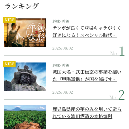
ランキング
NEW
趣味･教養
テンポが良くて登場キャラがすぐ
好きになる！スペシャル時代…
2026/08/02
No.
NEW
趣味･教養
戦国大名・武田信玄の事績を描い
た『甲陽軍鑑』が国を滅ぼす…
2026/08/02
No.
鹿児島県産の芋のみを用いて造ら
れている濵田酒造の本格焼酎