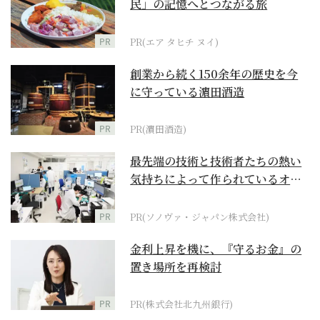
民」の記憶へとつながる旅
PR
PR(エア タヒチ ヌイ)
創業から続く150余年の歴史を今
に守っている濵田酒造
PR
PR(濵田酒造)
最先端の技術と技術者たちの熱い
気持ちによって作られているオー
ダーメイド補聴器
PR
PR(ソノヴァ・ジャパン株式会社)
金利上昇を機に、『守るお金』の
置き場所を再検討
PR
PR(株式会社北九州銀行)