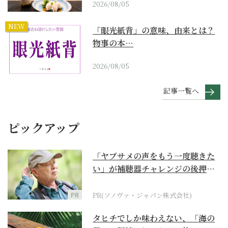
2026/08/05
NEW
「眼光紙背」の意味、由来とは？
物事の本…
2026/08/05
記事一覧へ
ピックアップ
「ヤブサメの声をもう一度聴きた
い」が補聴器チャレンジの後押し
に
PR
PR(ソノヴァ・ジャパン株式会社)
タヒチでしか味わえない、「海の