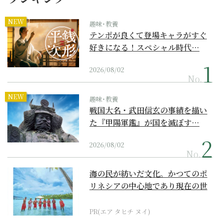
NEW
趣味･教養
テンポが良くて登場キャラがすぐ
好きになる！スペシャル時代…
2026/08/02
No.
NEW
趣味･教養
戦国大名・武田信玄の事績を描い
た『甲陽軍鑑』が国を滅ぼす…
2026/08/02
No.
海の民が紡いだ文化。かつてのポ
リネシアの中心地であり現在の世
界遺産からみえてくる...
PR(エア タヒチ ヌイ)