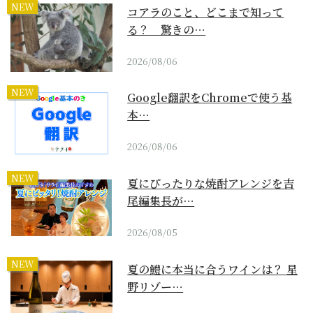
NEW
コアラのこと、どこまで知って
る？ 驚きの…
2026/08/06
NEW
Google翻訳をChromeで使う基
本…
2026/08/06
NEW
夏にぴったりな焼酎アレンジを吉
尾編集長が…
2026/08/05
NEW
夏の鱧に本当に合うワインは？ 星
野リゾー…