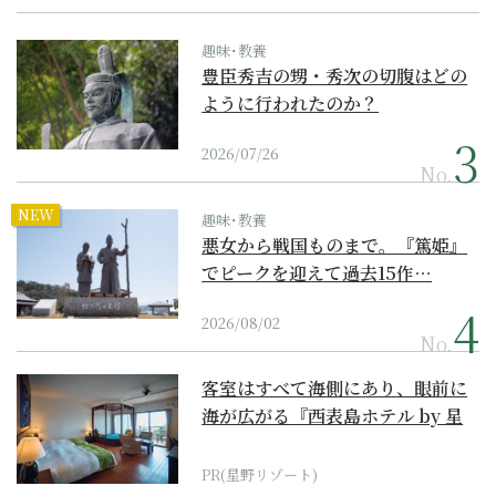
趣味･教養
豊臣秀吉の甥・秀次の切腹はどの
ように行われたのか？
2026/07/26
No.
NEW
趣味･教養
悪女から戦国ものまで。『篤姫』
でピークを迎えて過去15作…
2026/08/02
No.
客室はすべて海側にあり、眼前に
海が広がる『西表島ホテル by 星
野リゾート』
PR(星野リゾート)