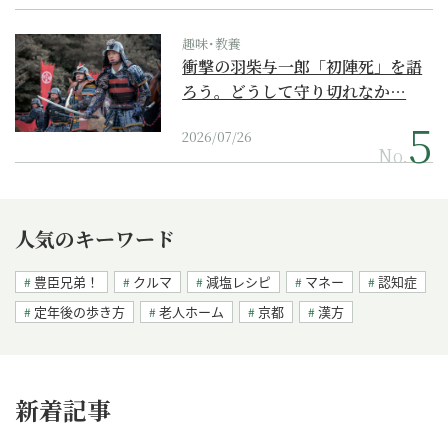
趣味･教養
衝撃の羽柴与一郎「初陣死」を語
ろう。どうして守り切れなか…
2026/07/26
No.
人気のキーワード
豊臣兄弟！
クルマ
減塩レシピ
マネー
認知症
定年後の歩き方
老人ホーム
京都
漢方
新着記事