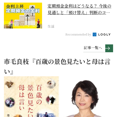
定期預金金利はどうなる？ 今後の
見通しと「預け替え」判断のコツ
【お金の学校】
生活
Recommended by
記事一覧へ
市毛良枝『百歳の景色見たいと母は言
い』