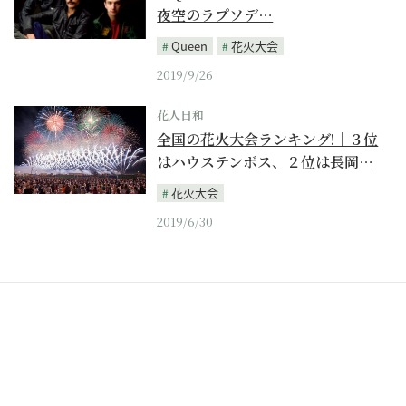
夜空のラプソデ…
Queen
花火大会
2019/9/26
花人日和
全国の花火大会ランキング!｜３位
はハウステンボス、２位は長岡…
花火大会
2019/6/30