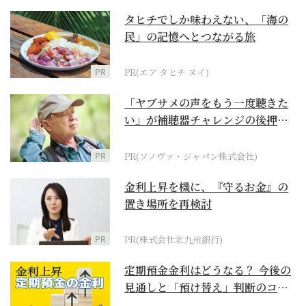
タヒチでしか味わえない、「海の
民」の記憶へとつながる旅
PR
PR(エア タヒチ ヌイ)
「ヤブサメの声をもう一度聴きた
い」が補聴器チャレンジの後押し
に
PR
PR(ソノヴァ・ジャパン株式会社)
金利上昇を機に、『守るお金』の
置き場所を再検討
PR
PR(株式会社北九州銀行)
定期預金金利はどうなる？ 今後の
見通しと「預け替え」判断のコツ
【お金の学校】