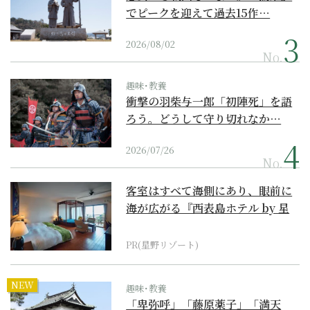
でピークを迎えて過去15作…
2026/08/02
No.
趣味･教養
衝撃の羽柴与一郎「初陣死」を語
ろう。どうして守り切れなか…
2026/07/26
No.
客室はすべて海側にあり、眼前に
海が広がる『西表島ホテル by 星
野リゾート』
PR(星野リゾート)
NEW
趣味･教養
「卑弥呼」「藤原薬子」「満天