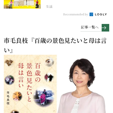
生活
Recommended by
記事一覧へ
市毛良枝『百歳の景色見たいと母は言
い』