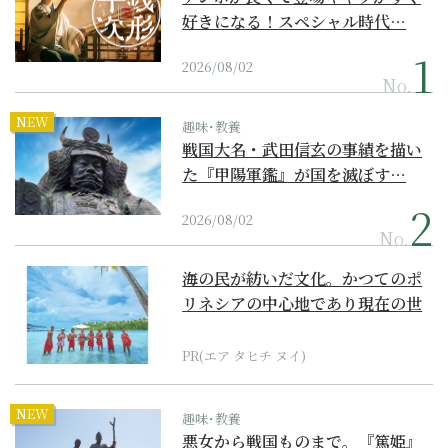
好きになる！スペシャル時代…
2026/08/02
No.
NEW
趣味･教養
戦国大名・武田信玄の事績を描い
た『甲陽軍鑑』が国を滅ぼす…
2026/08/02
No.
海の民が紡いだ文化。かつてのポ
リネシアの中心地であり現在の世
界遺産からみえてくる...
PR(エア タヒチ ヌイ)
NEW
趣味･教養
悪女から戦国ものまで。『篤姫』