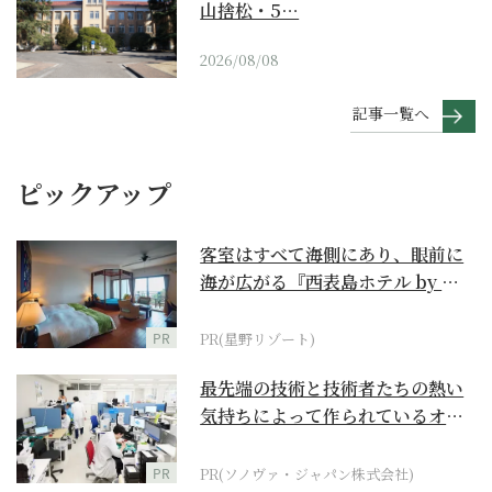
山捨松・5…
2026/08/08
記事一覧へ
ピックアップ
客室はすべて海側にあり、眼前に
海が広がる『西表島ホテル by 星
野リゾート』
PR
PR(星野リゾート)
最先端の技術と技術者たちの熱い
気持ちによって作られているオー
ダーメイド補聴器
PR
PR(ソノヴァ・ジャパン株式会社)