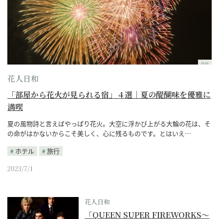
PR
花人日和
「部屋から花火が見られる宿」４選｜夏の醍醐味を優雅に
満喫
夏の風物詩と言えばやっぱり花火。大空に浮かび上がる大輪の花は、そ
の命がはかないからこそ美しく、心に残るものです。とはいえ…
ホテル
旅行
2023/7/1
花人日和
「QUEEN SUPER FIREWORKS～