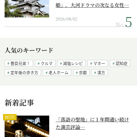
姫」。大河ドラマの次なる女性…
2026/08/02
No.
人気のキーワード
豊臣兄弟！
クルマ
減塩レシピ
マネー
認知症
定年後の歩き方
老人ホーム
京都
漢方
新着記事
NEW
「落語の聖地」に１年間通い続け
た演芸評論…