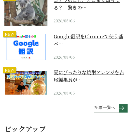
コアラのこと、どこまで知って
る？ 驚きの…
2026/08/06
NEW
Google翻訳をChromeで使う基
本…
2026/08/06
NEW
夏にぴったりな焼酎アレンジを吉
尾編集長が…
2026/08/05
記事一覧へ
ピックアップ