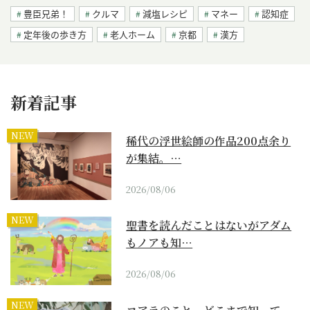
豊臣兄弟！
クルマ
減塩レシピ
マネー
認知症
定年後の歩き方
老人ホーム
京都
漢方
新着記事
NEW
稀代の浮世絵師の作品200点余り
が集結。…
2026/08/06
NEW
聖書を読んだことはないがアダム
もノアも知…
2026/08/06
NEW