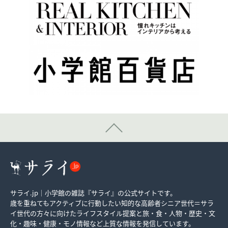
サライ.jp｜小学館の雑誌『サライ』の公式サイトです。
歳を重ねてもアクティブに行動したい知的な高齢者シニア世代＝サラ
イ世代の方々に向けたライフスタイル提案と旅・食・人物・歴史・文
化・趣味・健康・モノ情報など上質な情報を発信しています。