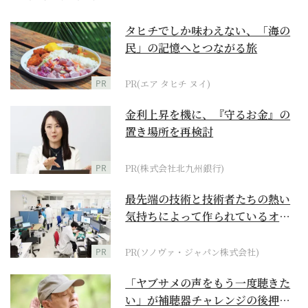
タヒチでしか味わえない、「海の
民」の記憶へとつながる旅
PR
PR(エア タヒチ ヌイ)
金利上昇を機に、『守るお金』の
置き場所を再検討
PR
PR(株式会社北九州銀行)
最先端の技術と技術者たちの熱い
気持ちによって作られているオー
ダーメイド補聴器
PR
PR(ソノヴァ・ジャパン株式会社)
「ヤブサメの声をもう一度聴きた
い」が補聴器チャレンジの後押し