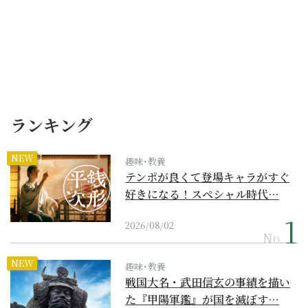
ランキング
NEW
趣味･教養
テンポが良くて登場キャラがすぐ
好きになる！スペシャル時代…
2026/08/02
No.
NEW
趣味･教養
戦国大名・武田信玄の事績を描い
た『甲陽軍鑑』が国を滅ぼす…