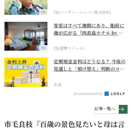
に
PR
PR(ソノヴァ・ジャパン株式会社)
客室はすべて海側にあり、眼前に
海が広がる『西表島ホテル by 星
野リゾート』
PR
PR(星野リゾート)
定期預金金利はどうなる？ 今後の
見通しと「預け替え」判断のコツ
【お金の学校】
生活
Recommended by
記事一覧へ
市毛良枝『百歳の景色見たいと母は言