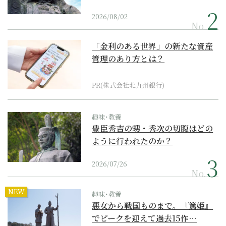
2026/08/02
No.
「金利のある世界」の新たな資産
管理のあり方とは？
PR(株式会社北九州銀行)
趣味･教養
豊臣秀吉の甥・秀次の切腹はどの
ように行われたのか？
2026/07/26
No.
NEW
趣味･教養
悪女から戦国ものまで。『篤姫』
でピークを迎えて過去15作…