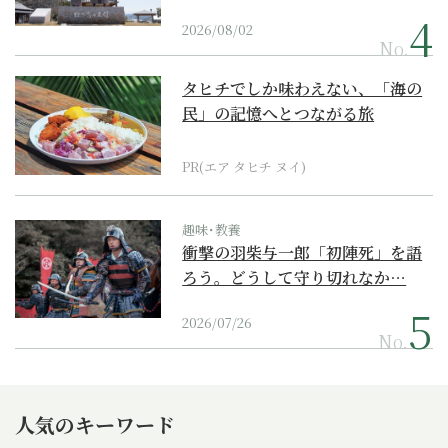
2026/08/02
No.
タヒチでしか味わえない、「海の
民」の記憶へとつながる旅
PR(エア タヒチ ヌイ)
趣味･教養
衝撃の羽柴与一郎「初陣死」を語
ろう。どうして守り切れなか…
2026/07/26
No.
人気のキーワード