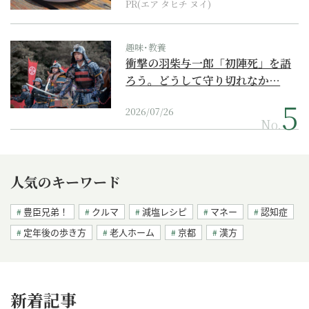
PR(エア タヒチ ヌイ)
趣味･教養
衝撃の羽柴与一郎「初陣死」を語
ろう。どうして守り切れなか…
2026/07/26
No.
人気のキーワード
豊臣兄弟！
クルマ
減塩レシピ
マネー
認知症
定年後の歩き方
老人ホーム
京都
漢方
新着記事