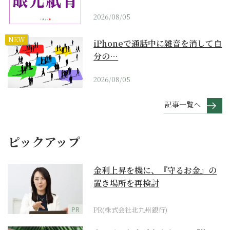
2026/08/05
NEW
iPhoneで通話中に雑音を消して自
分の…
2026/08/05
記事一覧へ
ピックアップ
金利上昇を機に、『守るお金』の
置き場所を再検討
PR
PR(株式会社北九州銀行)