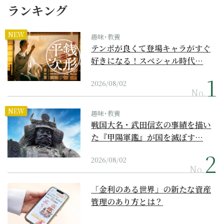
ランキング
NEW
趣味･教養
テンポが良くて登場キャラがすぐ
好きになる！スペシャル時代…
2026/08/02
No.
NEW
趣味･教養
戦国大名・武田信玄の事績を描い
た『甲陽軍鑑』が国を滅ぼす…
2026/08/02
No.
「金利のある世界」の新たな資産
管理のあり方とは？