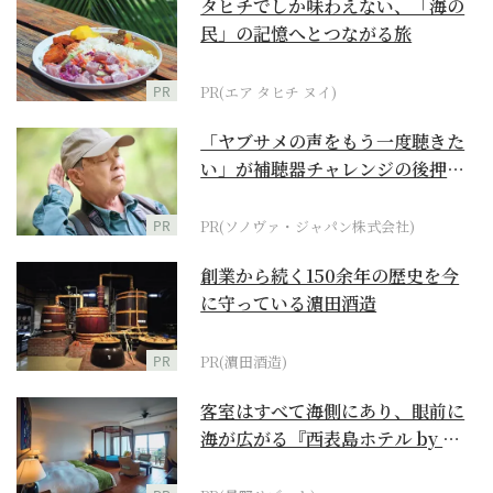
タヒチでしか味わえない、「海の
民」の記憶へとつながる旅
PR
PR(エア タヒチ ヌイ)
「ヤブサメの声をもう一度聴きた
い」が補聴器チャレンジの後押し
に
PR
PR(ソノヴァ・ジャパン株式会社)
創業から続く150余年の歴史を今
に守っている濵田酒造
PR
PR(濵田酒造)
客室はすべて海側にあり、眼前に
海が広がる『西表島ホテル by 星
野リゾート』