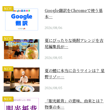
NEW
Google翻訳をChromeで使う基
本…
2026/08/06
NEW
夏にぴったりな焼酎アレンジを吉
尾編集長が…
2026/08/05
NEW
夏の鱧に本当に合うワインは？ 星
野リゾー…
2026/08/05
NEW
「眼光紙背」の意味、由来とは？
物事の本…