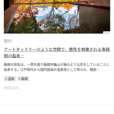
PR
旅行
アートギャラリーのような空間で、感性を刺激される奥箱
根の温泉…
箱根の地名は、一帯を囲う箱根外輪山が箱のような形をしていることに
由来する。江戸時代から国内屈指の温泉地として知られ、戦前…
温泉
箱根
2023/11/1