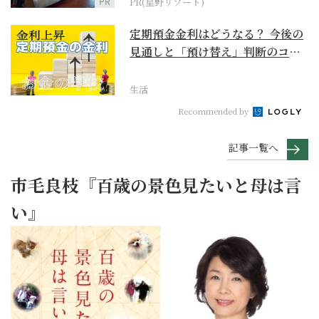
PR
PR(星野リゾート)
定期預金金利はどうなる？ 今後の
見通しと「預け替え」判断のコツ
【お金の学校】
生活
Recommended by
記事一覧へ
市毛良枝『百歳の景色見たいと母は言
い』