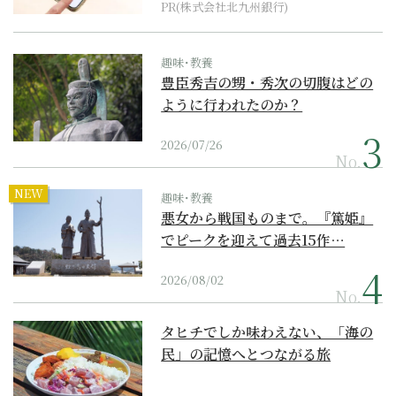
PR(株式会社北九州銀行)
趣味･教養
豊臣秀吉の甥・秀次の切腹はどの
ように行われたのか？
2026/07/26
No.
NEW
趣味･教養
悪女から戦国ものまで。『篤姫』
でピークを迎えて過去15作…
2026/08/02
No.
タヒチでしか味わえない、「海の
民」の記憶へとつながる旅