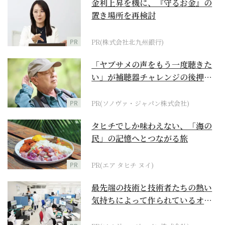
金利上昇を機に、『守るお金』の
置き場所を再検討
PR
PR(株式会社北九州銀行)
「ヤブサメの声をもう一度聴きた
い」が補聴器チャレンジの後押し
に
PR
PR(ソノヴァ・ジャパン株式会社)
タヒチでしか味わえない、「海の
民」の記憶へとつながる旅
PR
PR(エア タヒチ ヌイ)
最先端の技術と技術者たちの熱い
気持ちによって作られているオー
ダーメイド補聴器