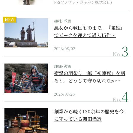
PR(ソノヴァ・ジャパン株式会社)
NEW
趣味･教養
悪女から戦国ものまで。『篤姫』
でピークを迎えて過去15作…
2026/08/02
No.
趣味･教養
衝撃の羽柴与一郎「初陣死」を語
ろう。どうして守り切れなか…
2026/07/26
No.
創業から続く150余年の歴史を今
に守っている濵田酒造