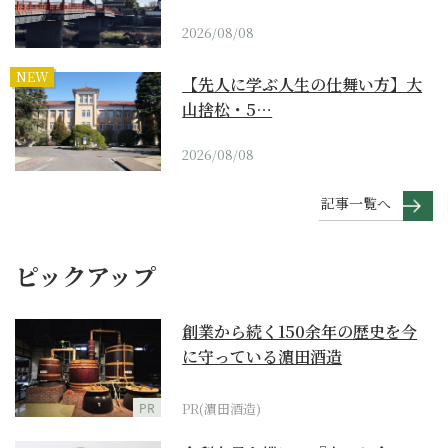
2026/08/08
NEW
【先人に学ぶ人生の仕舞い方】大
山捨松・5…
2026/08/08
記事一覧へ
ピックアップ
創業から続く150余年の歴史を今
に守っている濵田酒造
PR
PR(濵田酒造)