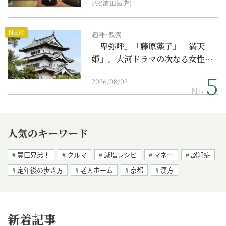
PR(濵田酒造)
NEW
趣味･教養
「卑弥呼」「藤原薬子」「満天
姫」。大河ドラマの次なる女性…
2026/08/02
No.
人気のキーワード
豊臣兄弟！
クルマ
減塩レシピ
マネー
認知症
定年後の歩き方
老人ホーム
京都
漢方
新着記事