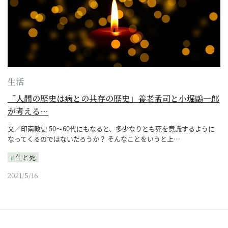
生活
「人間の歴史は病との共存の歴史」養老孟司と小堀鷗一郎
が考える…
文／印南敦史 50〜60代にもなると、多少なりとも死を意識するように
なってくるのではないだろうか？ そんなことをいうと上…
生と死
2021/5/16