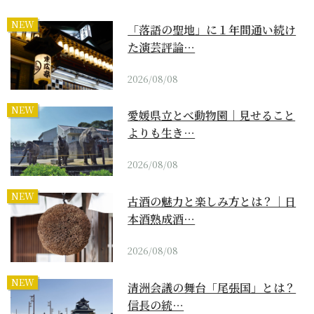
NEW
「落語の聖地」に１年間通い続け
た演芸評論…
2026/08/08
NEW
愛媛県立とべ動物園｜見せること
よりも生き…
2026/08/08
NEW
古酒の魅力と楽しみ方とは？｜日
本酒熟成酒…
2026/08/08
NEW
清洲会議の舞台「尾張国」とは？
信長の統…