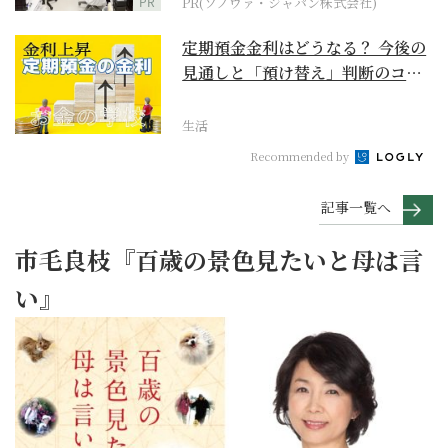
PR
PR(ソノヴァ・ジャパン株式会社)
定期預金金利はどうなる？ 今後の
見通しと「預け替え」判断のコツ
【お金の学校】
生活
Recommended by
記事一覧へ
市毛良枝『百歳の景色見たいと母は言
い』