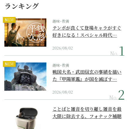
ランキング
NEW
趣味･教養
テンポが良くて登場キャラがすぐ
好きになる！スペシャル時代…
2026/08/02
No.
NEW
趣味･教養
戦国大名・武田信玄の事績を描い
た『甲陽軍鑑』が国を滅ぼす…
2026/08/02
No.
ことばと雑音を切り離し雑音を最
大限に除去する、フォナック補聴
器の最上位モデル