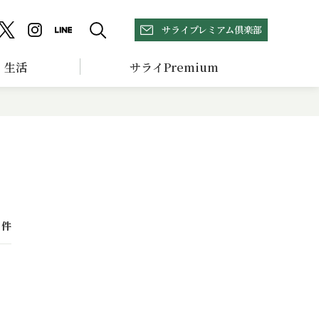
サライプレミアム倶楽部
生活
サライPremium
件