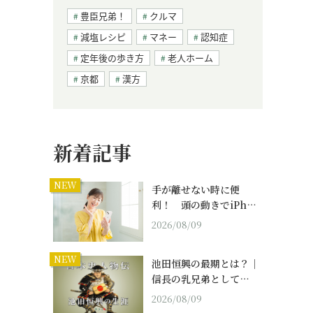
豊臣兄弟！
クルマ
減塩レシピ
マネー
認知症
定年後の歩き方
老人ホーム
京都
漢方
新着記事
NEW
手が離せない時に便
利！ 頭の動きでiPh…
2026/08/09
NEW
池田恒興の最期とは？｜
信長の乳兄弟として…
2026/08/09