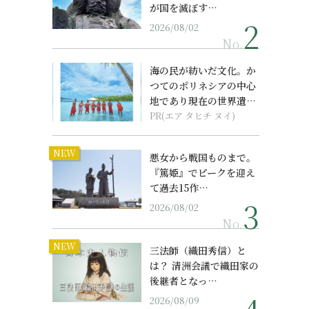
が国を滅ぼす…
2026/08/02
No.
海の民が紡いだ文化。か
つてのポリネシアの中心
地であり現在の世界遺産
からみえてくる...
PR(エア タヒチ ヌイ)
NEW
悪女から戦国ものまで。
『篤姫』でピークを迎え
て過去15作…
2026/08/02
No.
NEW
三法師（織田秀信）と
は？ 清洲会議で織田家の
後継者となっ…
2026/08/09