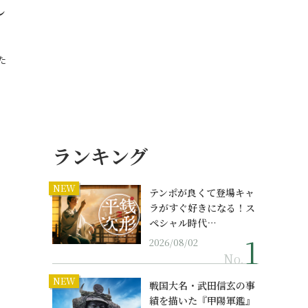
し
た
ランキング
NEW
テンポが良くて登場キャ
ラがすぐ好きになる！ス
ペシャル時代…
2026/08/02
No.
NEW
戦国大名・武田信玄の事
績を描いた『甲陽軍鑑』