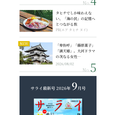
No.
タヒチでしか味わえな
い、「海の民」の記憶へ
とつながる旅
PR(エア タヒチ ヌイ)
NEW
「卑弥呼」「藤原薬子」
「満天姫」。大河ドラマ
の次なる女性…
2026/08/02
No.
9
サライ最新号
2026年
月号