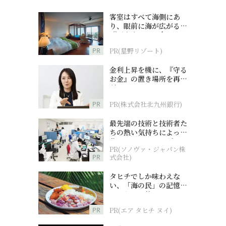
客室はすべて海側にあ
り、眼前に海が広がる
『西表島ホテル by 星野
リゾート』
PR
PR(星野リゾート)
金利上昇を機に、『守る
お金』の置き場所を再検
討
PR
PR(株式会社北九州銀行)
最先端の技術と技術者た
ちの熱い気持ちによって
作られているオーダーメ
PR(ソノヴァ・ジャパン株
イド補聴器
PR
式会社)
タヒチでしか味わえな
い、「海の民」の記憶へ
とつながる旅
PR
PR(エア タヒチ ヌイ)