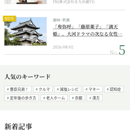
PR(株式会社北九州銀行)
NEW
趣味･教養
「卑弥呼」「藤原薬子」「満天
姫」。大河ドラマの次なる女性…
2026/08/02
No.
人気のキーワード
豊臣兄弟！
クルマ
減塩レシピ
マネー
認知症
定年後の歩き方
老人ホーム
京都
漢方
新着記事