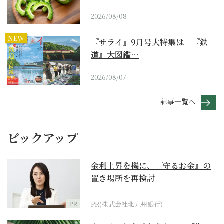
2026/08/08
NEW
『サライ』9月号大特集は「『鉄
道』大図鑑…
2026/08/07
記事一覧へ
ピックアップ
金利上昇を機に、『守るお金』の
置き場所を再検討
PR
PR(株式会社北九州銀行)