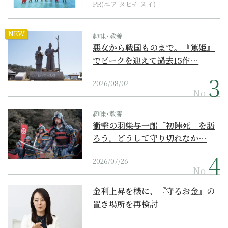
PR(エア タヒチ ヌイ)
NEW
趣味･教養
悪女から戦国ものまで。『篤姫』
でピークを迎えて過去15作…
2026/08/02
No.
趣味･教養
衝撃の羽柴与一郎「初陣死」を語
ろう。どうして守り切れなか…
2026/07/26
No.
金利上昇を機に、『守るお金』の
置き場所を再検討