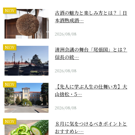
NEW
古酒の魅力と楽しみ方とは？｜日
本酒熟成酒…
2026/08/08
NEW
清洲会議の舞台「尾張国」とは？
信長の統…
2026/08/08
NEW
【先人に学ぶ人生の仕舞い方】大
山捨松・5…
2026/08/08
NEW
８月に気をつけるべきポイントと
おすすめレ…