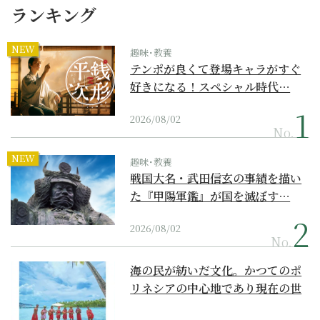
ランキング
NEW
趣味･教養
テンポが良くて登場キャラがすぐ
好きになる！スペシャル時代…
2026/08/02
No.
NEW
趣味･教養
戦国大名・武田信玄の事績を描い
た『甲陽軍鑑』が国を滅ぼす…
2026/08/02
No.
海の民が紡いだ文化。かつてのポ
リネシアの中心地であり現在の世
界遺産からみえてくる...