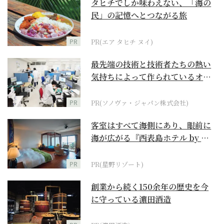
タヒチでしか味わえない、「海の
民」の記憶へとつながる旅
PR
PR(エア タヒチ ヌイ)
最先端の技術と技術者たちの熱い
気持ちによって作られているオー
ダーメイド補聴器
PR
PR(ソノヴァ・ジャパン株式会社)
客室はすべて海側にあり、眼前に
海が広がる『西表島ホテル by 星
野リゾート』
PR
PR(星野リゾート)
創業から続く150余年の歴史を今
に守っている濵田酒造