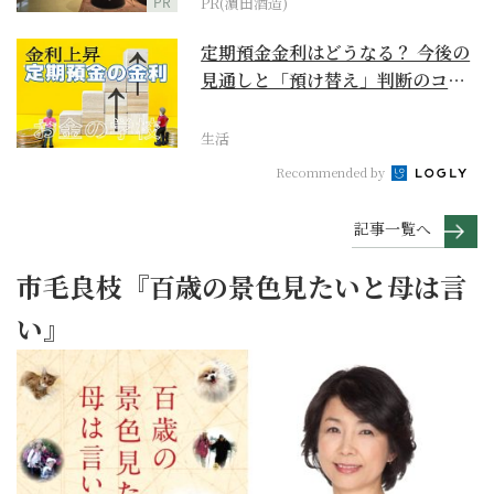
PR
PR(濵田酒造)
定期預金金利はどうなる？ 今後の
見通しと「預け替え」判断のコツ
【お金の学校】
生活
Recommended by
記事一覧へ
市毛良枝『百歳の景色見たいと母は言
い』