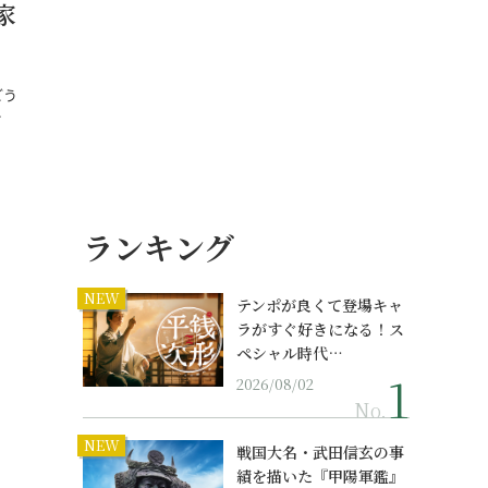
家
どう
…
ランキング
NEW
テンポが良くて登場キャ
ラがすぐ好きになる！ス
ペシャル時代…
2026/08/02
No.
NEW
戦国大名・武田信玄の事
績を描いた『甲陽軍鑑』