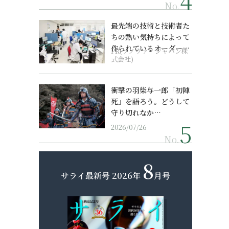
No.
最先端の技術と技術者た
ちの熱い気持ちによって
作られているオーダーメ
PR(ソノヴァ・ジャパン株
イド補聴器
式会社)
衝撃の羽柴与一郎「初陣
死」を語ろう。どうして
守り切れなか…
2026/07/26
No.
8
サライ最新号
2026年
月号