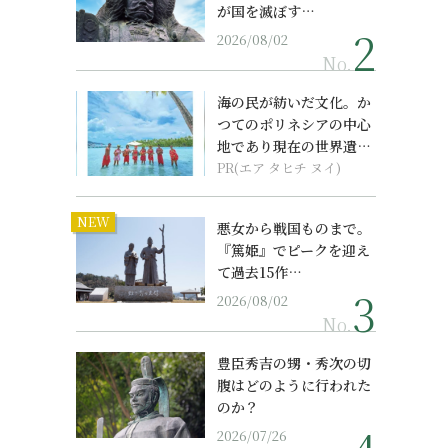
が国を滅ぼす…
2026/08/02
No.
海の民が紡いだ文化。か
つてのポリネシアの中心
地であり現在の世界遺産
からみえてくる...
PR(エア タヒチ ヌイ)
NEW
悪女から戦国ものまで。
『篤姫』でピークを迎え
て過去15作…
2026/08/02
No.
豊臣秀吉の甥・秀次の切
腹はどのように行われた
のか？
2026/07/26