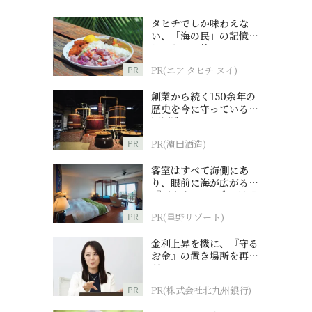
タヒチでしか味わえな
い、「海の民」の記憶へ
とつながる旅
PR
PR(エア タヒチ ヌイ)
創業から続く150余年の
歴史を今に守っている濵
田酒造
PR
PR(濵田酒造)
客室はすべて海側にあ
り、眼前に海が広がる
『西表島ホテル by 星野
リゾート』
PR
PR(星野リゾート)
金利上昇を機に、『守る
お金』の置き場所を再検
討
PR
PR(株式会社北九州銀行)