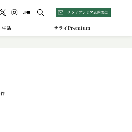
サライプレミアム倶楽部
生活
サライPremium
件