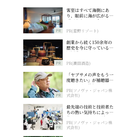
客室はすべて海側にあ
り、眼前に海が広がる
『西表島ホテル by 星野
リゾート』
PR
PR(星野リゾート)
創業から続く150余年の
歴史を今に守っている濵
田酒造
PR
PR(濵田酒造)
「ヤブサメの声をもう一
度聴きたい」が補聴器チ
ャレンジの後押しに
PR(ソノヴァ・ジャパン株
PR
式会社)
最先端の技術と技術者た
ちの熱い気持ちによって
作られているオーダーメ
PR(ソノヴァ・ジャパン株
イド補聴器
PR
式会社)