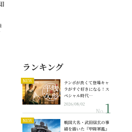
知
最
…
ランキング
NEW
テンポが良くて登場キャ
ラがすぐ好きになる！ス
ペシャル時代…
2026/08/02
No.
NEW
戦国大名・武田信玄の事
績を描いた『甲陽軍鑑』