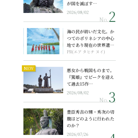
が国を滅ぼす…
2026/08/02
No.
海の民が紡いだ文化。か
つてのポリネシアの中心
地であり現在の世界遺産
からみえてくる...
PR(エア タヒチ ヌイ)
NEW
悪女から戦国ものまで。
『篤姫』でピークを迎え
て過去15作…
2026/08/02
No.
豊臣秀吉の甥・秀次の切
腹はどのように行われた
のか？
2026/07/26