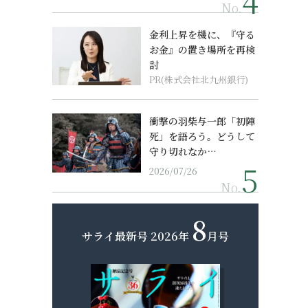
No.
金利上昇を機に、『守る
お金』の置き場所を再検
討
PR(株式会社北九州銀行)
衝撃の羽柴与一郎「初陣
死」を語ろう。どうして
守り切れなか…
2026/07/26
No.
8
サライ最新号
2026年
月号