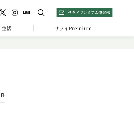
サライプレミアム倶楽部
生活
サライPremium
件