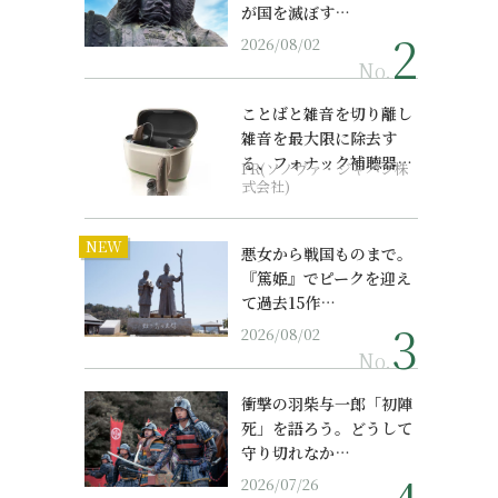
が国を滅ぼす…
2026/08/02
No.
ことばと雑音を切り離し
雑音を最大限に除去す
る、フォナック補聴器の
PR(ソノヴァ・ジャパン株
最上位モデル
式会社)
NEW
悪女から戦国ものまで。
『篤姫』でピークを迎え
て過去15作…
2026/08/02
No.
衝撃の羽柴与一郎「初陣
死」を語ろう。どうして
守り切れなか…
2026/07/26