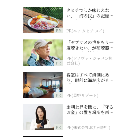
タヒチでしか味わえな
い、「海の民」の記憶へ
とつながる旅
PR
PR(エア タヒチ ヌイ)
「ヤブサメの声をもう一
度聴きたい」が補聴器チ
ャレンジの後押しに
PR(ソノヴァ・ジャパン株
PR
式会社)
客室はすべて海側にあ
り、眼前に海が広がる
『西表島ホテル by 星野
リゾート』
PR
PR(星野リゾート)
金利上昇を機に、『守る
お金』の置き場所を再検
討
PR
PR(株式会社北九州銀行)