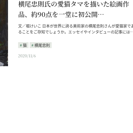
横尾忠則氏の愛猫タマを描いた絵画作
品、約90点を一堂に初公開…
文／堀けいこ 日本が世界に誇る美術家の横尾忠則さんが愛猫家で
ることをご存知でしょうか。エッセイやインタビューの記事には
猫
横尾忠則
2020/11/6