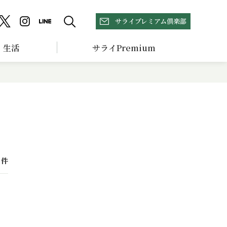
サライプレミアム倶楽部
生活
サライPremium
件