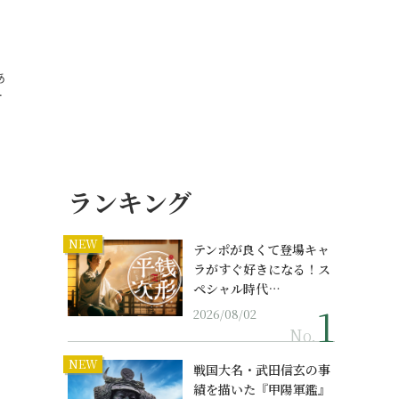
あ
…
ランキング
NEW
テンポが良くて登場キャ
ラがすぐ好きになる！ス
ペシャル時代…
2026/08/02
No.
NEW
戦国大名・武田信玄の事
績を描いた『甲陽軍鑑』