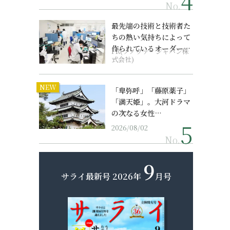
No.
最先端の技術と技術者た
ちの熱い気持ちによって
作られているオーダーメ
PR(ソノヴァ・ジャパン株
イド補聴器
式会社)
NEW
「卑弥呼」「藤原薬子」
「満天姫」。大河ドラマ
の次なる女性…
2026/08/02
No.
9
サライ最新号
2026年
月号