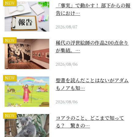
NEW
「事実」で動かす！ 部下からの報
告におけ…
2026/08/07
NEW
稀代の浮世絵師の作品200点余り
が集結。…
2026/08/06
NEW
聖書を読んだことはないがアダム
もノアも知…
2026/08/06
NEW
コアラのこと、どこまで知って
る？ 驚きの…