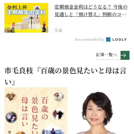
定期預金金利はどうなる？ 今後の
見通しと「預け替え」判断のコツ
【お金の学校】
生活
Recommended by
記事一覧へ
市毛良枝『百歳の景色見たいと母は言
い』