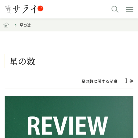
星の数
星の数
1
星の数に関する記事
件