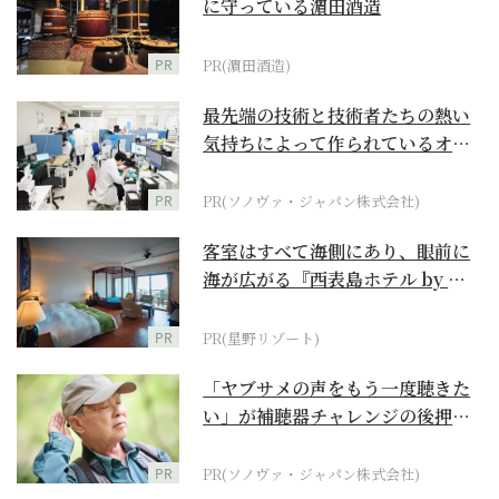
に守っている濵田酒造
PR
PR(濵田酒造)
最先端の技術と技術者たちの熱い
気持ちによって作られているオー
ダーメイド補聴器
PR
PR(ソノヴァ・ジャパン株式会社)
客室はすべて海側にあり、眼前に
海が広がる『西表島ホテル by 星
野リゾート』
PR
PR(星野リゾート)
「ヤブサメの声をもう一度聴きた
い」が補聴器チャレンジの後押し
に
PR
PR(ソノヴァ・ジャパン株式会社)