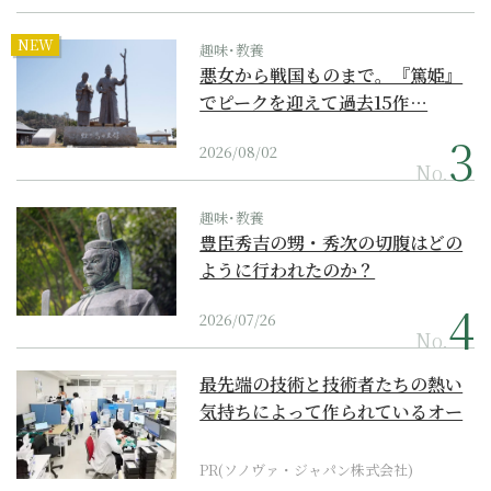
NEW
趣味･教養
悪女から戦国ものまで。『篤姫』
でピークを迎えて過去15作…
2026/08/02
No.
趣味･教養
豊臣秀吉の甥・秀次の切腹はどの
ように行われたのか？
2026/07/26
No.
最先端の技術と技術者たちの熱い
気持ちによって作られているオー
ダーメイド補聴器
PR(ソノヴァ・ジャパン株式会社)