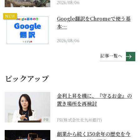
2026/08/06
NEW
Google翻訳をChromeで使う基
本…
2026/08/06
記事一覧へ
ピックアップ
金利上昇を機に、『守るお金』の
置き場所を再検討
PR
PR(株式会社北九州銀行)
創業から続く150余年の歴史を今