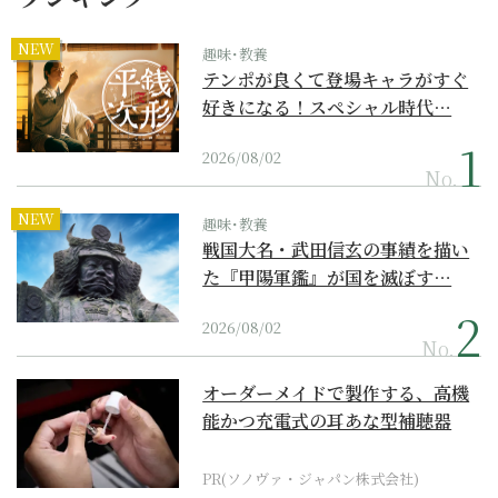
NEW
趣味･教養
テンポが良くて登場キャラがすぐ
好きになる！スペシャル時代…
2026/08/02
No.
NEW
趣味･教養
戦国大名・武田信玄の事績を描い
た『甲陽軍鑑』が国を滅ぼす…
2026/08/02
No.
オーダーメイドで製作する、高機
能かつ充電式の耳あな型補聴器
PR(ソノヴァ・ジャパン株式会社)