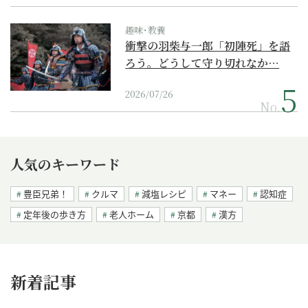
趣味･教養
衝撃の羽柴与一郎「初陣死」を語
ろう。どうして守り切れなか…
2026/07/26
No.
人気のキーワード
豊臣兄弟！
クルマ
減塩レシピ
マネー
認知症
定年後の歩き方
老人ホーム
京都
漢方
新着記事