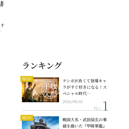
排
もす
…
ランキング
NEW
テンポが良くて登場キャ
ラがすぐ好きになる！ス
ペシャル時代…
2026/08/02
No.
NEW
戦国大名・武田信玄の事
績を描いた『甲陽軍鑑』