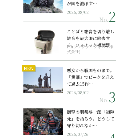
が国を滅ぼす…
2026/08/02
No.
ことばと雑音を切り離し
雑音を最大限に除去す
る、フォナック補聴器の
PR(ソノヴァ・ジャパン株
最上位モデル
式会社)
NEW
悪女から戦国ものまで。
『篤姫』でピークを迎え
て過去15作…
2026/08/02
No.
衝撃の羽柴与一郎「初陣
死」を語ろう。どうして
守り切れなか…
2026/07/26