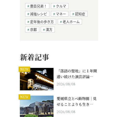
豊臣兄弟！
クルマ
減塩レシピ
マネー
認知症
定年後の歩き方
老人ホーム
京都
漢方
新着記事
NEW
「落語の聖地」に１年間
通い続けた演芸評論…
2026/08/08
NEW
愛媛県立とべ動物園｜見
せることよりも生き…
2026/08/08