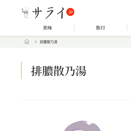
美味
旅行
排膿散乃湯
排膿散乃湯