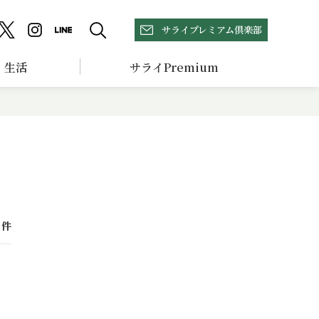
サライプレミアム倶楽部
生活
サライPremium
件