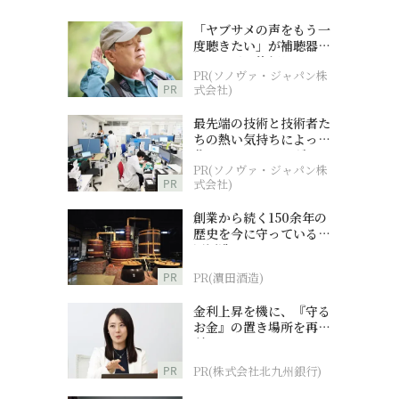
「ヤブサメの声をもう一
度聴きたい」が補聴器チ
ャレンジの後押しに
PR(ソノヴァ・ジャパン株
PR
式会社)
最先端の技術と技術者た
ちの熱い気持ちによって
作られているオーダーメ
PR(ソノヴァ・ジャパン株
イド補聴器
PR
式会社)
創業から続く150余年の
歴史を今に守っている濵
田酒造
PR
PR(濵田酒造)
金利上昇を機に、『守る
お金』の置き場所を再検
討
PR
PR(株式会社北九州銀行)