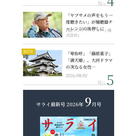
No.
「ヤブサメの声をもう一
度聴きたい」が補聴器チ
ャレンジの後押しに
PR(ソノヴァ・ジャパン株
式会社)
NEW
「卑弥呼」「藤原薬子」
「満天姫」。大河ドラマ
の次なる女性…
2026/08/02
No.
9
サライ最新号
2026年
月号