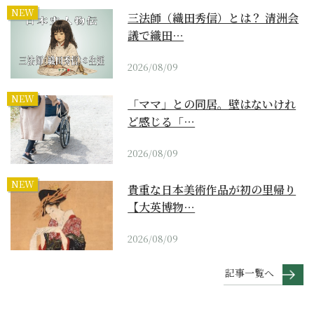
NEW
三法師（織田秀信）とは？ 清洲会
議で織田…
2026/08/09
NEW
「ママ」との同居。壁はないけれ
ど感じる「…
2026/08/09
NEW
貴重な日本美術作品が初の里帰り
【大英博物…
2026/08/09
記事一覧へ