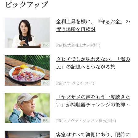
ピックアップ
金利上昇を機に、『守るお金』の
置き場所を再検討
PR
PR(株式会社北九州銀行)
タヒチでしか味わえない、「海の
民」の記憶へとつながる旅
PR
PR(エア タヒチ ヌイ)
「ヤブサメの声をもう一度聴きた
い」が補聴器チャレンジの後押し
に
PR
PR(ソノヴァ・ジャパン株式会社)
客室はすべて海側にあり、眼前に