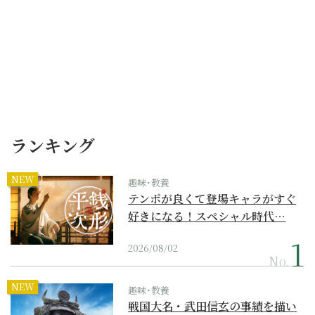
ランキング
NEW
趣味･教養
テンポが良くて登場キャラがすぐ
好きになる！スペシャル時代…
2026/08/02
No.
NEW
趣味･教養
戦国大名・武田信玄の事績を描い