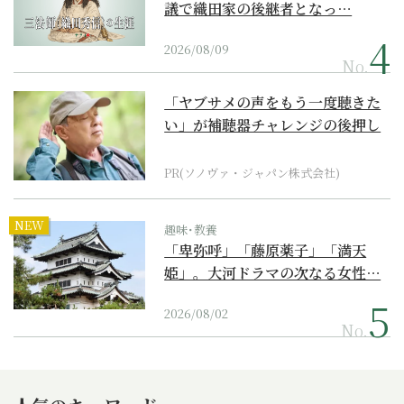
議で織田家の後継者となっ…
2026/08/09
No.
「ヤブサメの声をもう一度聴きた
い」が補聴器チャレンジの後押し
に
PR(ソノヴァ・ジャパン株式会社)
NEW
趣味･教養
「卑弥呼」「藤原薬子」「満天
姫」。大河ドラマの次なる女性…
2026/08/02
No.