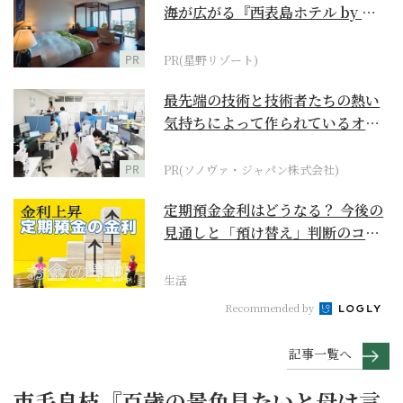
海が広がる『西表島ホテル by 星
野リゾート』
PR
PR(星野リゾート)
最先端の技術と技術者たちの熱い
気持ちによって作られているオー
ダーメイド補聴器
PR
PR(ソノヴァ・ジャパン株式会社)
定期預金金利はどうなる？ 今後の
見通しと「預け替え」判断のコツ
【お金の学校】
生活
Recommended by
記事一覧へ
市毛良枝『百歳の景色見たいと母は言