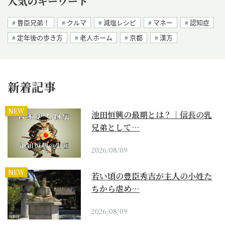
人気のキーワード
豊臣兄弟！
クルマ
減塩レシピ
マネー
認知症
定年後の歩き方
老人ホーム
京都
漢方
新着記事
NEW
池田恒興の最期とは？｜信長の乳
兄弟として…
2026/08/09
NEW
若い頃の豊臣秀吉が主人の小姓た
ちから虐め…
2026/08/09