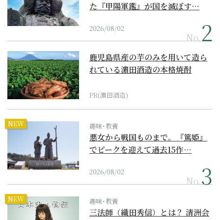
た『甲陽軍鑑』が国を滅ぼす…
2026/08/02
No.
鹿児島県産の芋のみを用いて造ら
れている濵田酒造の本格焼酎
PR(濵田酒造)
NEW
趣味･教養
悪女から戦国ものまで。『篤姫』
でピークを迎えて過去15作…
2026/08/02
No.
NEW
趣味･教養
三法師（織田秀信）とは？ 清洲会