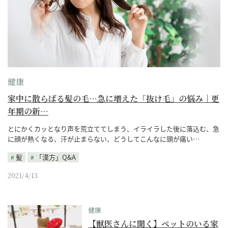
健康
家中に散らばる髪の毛…急に増えた「抜け毛」の悩み｜更
年期の新…
とにかくカッとなり声を荒立ててしまう、イライラした後に落込む、急
に顔が熱くなる、汗が止まらない、どうしてこんなに頭が痛い…
髪
「漢方」Q&A
2021/4/13
健康
【獣医さんに聞く】ペットのいる家