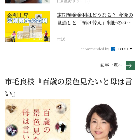
PR
PR(星野リゾート)
定期預金金利はどうなる？ 今後の
見通しと「預け替え」判断のコツ
【お金の学校】
生活
Recommended by
記事一覧へ
市毛良枝『百歳の景色見たいと母は言
い』