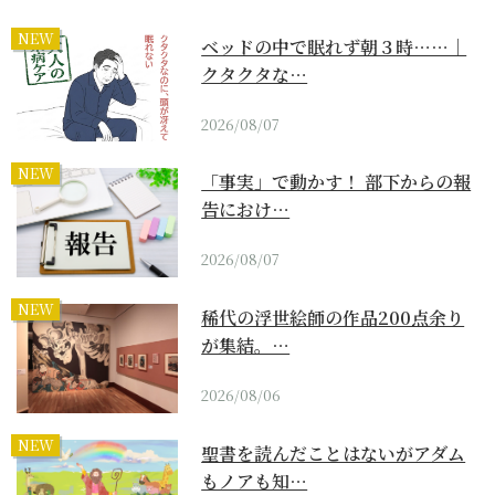
NEW
ベッドの中で眠れず朝３時……｜
クタクタな…
2026/08/07
NEW
「事実」で動かす！ 部下からの報
告におけ…
2026/08/07
NEW
稀代の浮世絵師の作品200点余り
が集結。…
2026/08/06
NEW
聖書を読んだことはないがアダム
もノアも知…