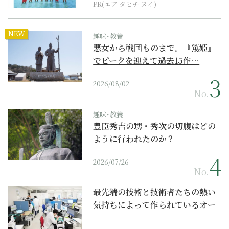
PR(エア タヒチ ヌイ)
NEW
趣味･教養
悪女から戦国ものまで。『篤姫』
でピークを迎えて過去15作…
2026/08/02
No.
趣味･教養
豊臣秀吉の甥・秀次の切腹はどの
ように行われたのか？
2026/07/26
No.
最先端の技術と技術者たちの熱い
気持ちによって作られているオー
ダーメイド補聴器