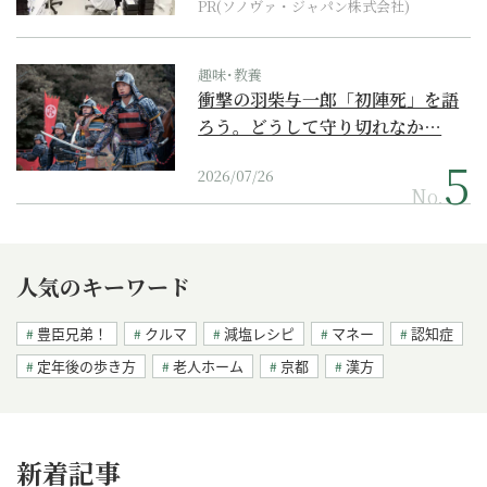
PR(ソノヴァ・ジャパン株式会社)
趣味･教養
衝撃の羽柴与一郎「初陣死」を語
ろう。どうして守り切れなか…
2026/07/26
No.
人気のキーワード
豊臣兄弟！
クルマ
減塩レシピ
マネー
認知症
定年後の歩き方
老人ホーム
京都
漢方
新着記事