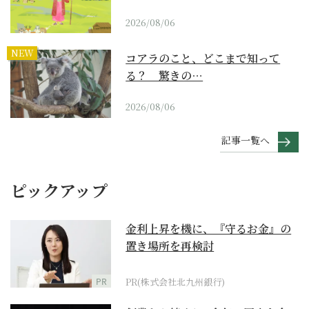
2026/08/06
NEW
コアラのこと、どこまで知って
る？ 驚きの…
2026/08/06
記事一覧へ
ピックアップ
金利上昇を機に、『守るお金』の
置き場所を再検討
PR
PR(株式会社北九州銀行)