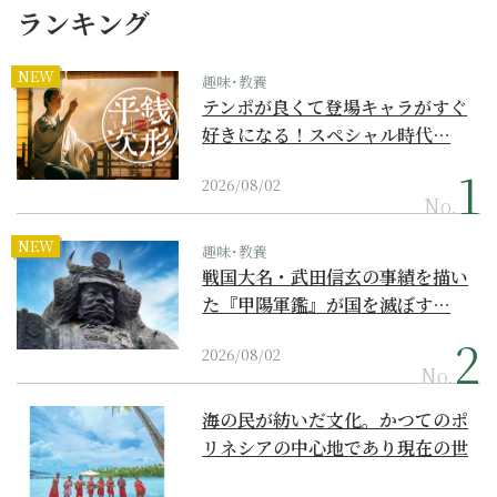
ランキング
NEW
趣味･教養
テンポが良くて登場キャラがすぐ
好きになる！スペシャル時代…
2026/08/02
No.
NEW
趣味･教養
戦国大名・武田信玄の事績を描い
た『甲陽軍鑑』が国を滅ぼす…
2026/08/02
No.
海の民が紡いだ文化。かつてのポ
リネシアの中心地であり現在の世
界遺産からみえてくる...