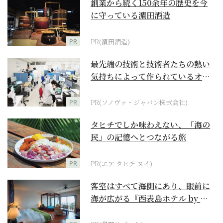
創業から続く150余年の歴史を今
に守っている濵田酒造
PR
PR(濵田酒造)
最先端の技術と技術者たちの熱い
気持ちによって作られているオー
ダーメイド補聴器
PR
PR(ソノヴァ・ジャパン株式会社)
タヒチでしか味わえない、「海の
民」の記憶へとつながる旅
PR
PR(エア タヒチ ヌイ)
客室はすべて海側にあり、眼前に
海が広がる『西表島ホテル by 星
野リゾート』