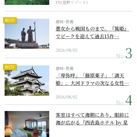
PR(星野リゾート)
NEW
趣味･教養
悪女から戦国ものまで。『篤姫』
でピークを迎えて過去15作…
2026/08/02
No.
NEW
趣味･教養
「卑弥呼」「藤原薬子」「満天
姫」。大河ドラマの次なる女性…
2026/08/02
No.
客室はすべて海側にあり、眼前に
海が広がる『西表島ホテル by 星
野リゾート』