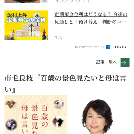
PR
PR(エア タヒチ ヌイ)
定期預金金利はどうなる？ 今後の
見通しと「預け替え」判断のコツ
【お金の学校】
生活
Recommended by
記事一覧へ
市毛良枝『百歳の景色見たいと母は言
い』