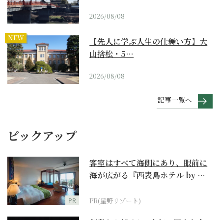
2026/08/08
NEW
【先人に学ぶ人生の仕舞い方】大
山捨松・5…
2026/08/08
記事一覧へ
ピックアップ
客室はすべて海側にあり、眼前に
海が広がる『西表島ホテル by 星
野リゾート』
PR
PR(星野リゾート)