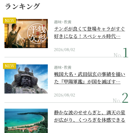
ランキング
NEW
趣味･教養
テンポが良くて登場キャラがすぐ
好きになる！スペシャル時代…
2026/08/02
No.
NEW
趣味･教養
戦国大名・武田信玄の事績を描い
た『甲陽軍鑑』が国を滅ぼす…
2026/08/02
No.
静かな波のせせらぎと、満天の星
が広がり、くつろぎを体感できる
『西表島ホテル by...