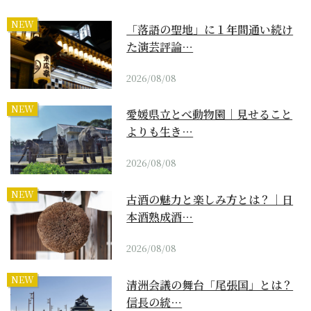
NEW
「落語の聖地」に１年間通い続け
た演芸評論…
2026/08/08
NEW
愛媛県立とべ動物園｜見せること
よりも生き…
2026/08/08
NEW
古酒の魅力と楽しみ方とは？｜日
本酒熟成酒…
2026/08/08
NEW
清洲会議の舞台「尾張国」とは？
信長の統…