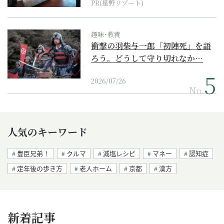
PR(星野リゾート)
趣味･教養
衝撃の羽柴与一郎「初陣死」を語
ろう。どうして守り切れなか…
2026/07/26
No.
人気のキーワード
豊臣兄弟！
クルマ
減塩レシピ
マネー
認知症
定年後の歩き方
老人ホーム
京都
漢方
新着記事