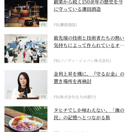
創業から続く150余年の歴史を今
に守っている濵田酒造
PR
PR(濵田酒造)
最先端の技術と技術者たちの熱い
気持ちによって作られているオー
ダーメイド補聴器
PR
PR(ソノヴァ・ジャパン株式会社)
金利上昇を機に、『守るお金』の
置き場所を再検討
PR
PR(株式会社北九州銀行)
タヒチでしか味わえない、「海の
民」の記憶へとつながる旅