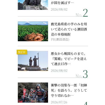
が国を滅ぼす…
2026/08/02
No.
鹿児島県産の芋のみを用
いて造られている濵田酒
造の本格焼酎
PR(濵田酒造)
NEW
悪女から戦国ものまで。
『篤姫』でピークを迎え
て過去15作…
2026/08/02
No.
衝撃の羽柴与一郎「初陣
死」を語ろう。どうして
守り切れなか…
2026/07/26