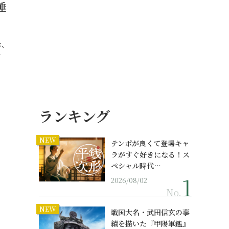
睡
む、
…
ランキング
NEW
テンポが良くて登場キャ
ラがすぐ好きになる！ス
ペシャル時代…
2026/08/02
No.
NEW
戦国大名・武田信玄の事
績を描いた『甲陽軍鑑』