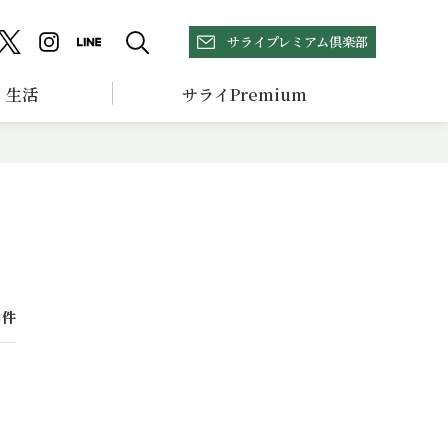
サライプレミアム倶楽部
生活
サライPremium
件