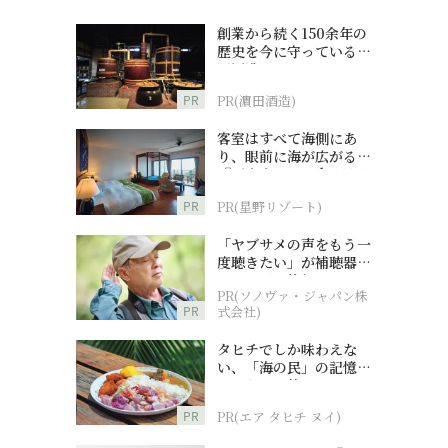
創業から続く150余年の
歴史を今に守っている濵
田酒造
PR
PR(濵田酒造)
客室はすべて海側にあ
り、眼前に海が広がる
『西表島ホテル by 星野
リゾート』
PR
PR(星野リゾート)
「ヤブサメの声をもう一
度聴きたい」が補聴器チ
ャレンジの後押しに
PR(ソノヴァ・ジャパン株
PR
式会社)
タヒチでしか味わえな
い、「海の民」の記憶へ
とつながる旅
PR
PR(エア タヒチ ヌイ)