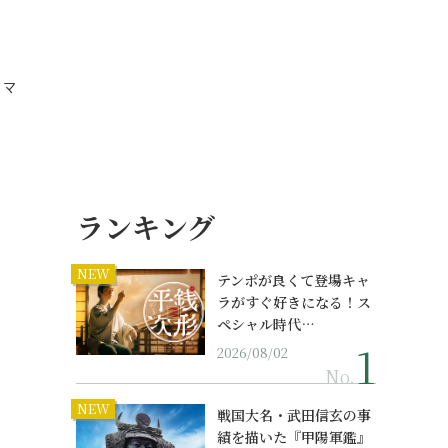
品
、マ
ランキング
NEW
テンポが良くて登場キャ
ラがすぐ好きになる！ス
ペシャル時代…
2026/08/02
No.
NEW
戦国大名・武田信玄の事
績を描いた『甲陽軍鑑』