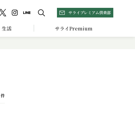
サライプレミアム倶楽部
生活
サライPremium
件