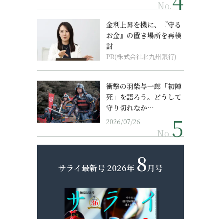
No.
金利上昇を機に、『守る
お金』の置き場所を再検
討
PR(株式会社北九州銀行)
衝撃の羽柴与一郎「初陣
死」を語ろう。どうして
守り切れなか…
2026/07/26
No.
8
サライ最新号
2026年
月号