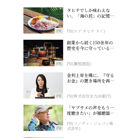
タヒチでしか味わえな
い、「海の民」の記憶へ
とつながる旅
PR
PR(エア タヒチ ヌイ)
創業から続く150余年の
歴史を今に守っている濵
田酒造
PR
PR(濵田酒造)
金利上昇を機に、『守る
お金』の置き場所を再検
討
PR
PR(株式会社北九州銀行)
「ヤブサメの声をもう一
度聴きたい」が補聴器チ
ャレンジの後押しに
PR(ソノヴァ・ジャパン株
PR
式会社)