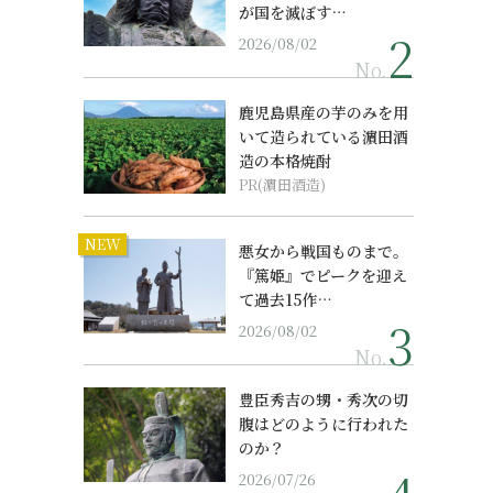
が国を滅ぼす…
2026/08/02
No.
鹿児島県産の芋のみを用
いて造られている濵田酒
造の本格焼酎
PR(濵田酒造)
NEW
悪女から戦国ものまで。
『篤姫』でピークを迎え
て過去15作…
2026/08/02
No.
豊臣秀吉の甥・秀次の切
腹はどのように行われた
のか？
2026/07/26