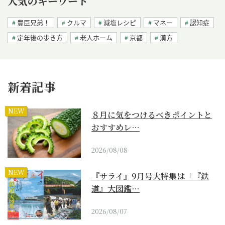
人気のキーワード
豊臣兄弟！
クルマ
減塩レシピ
マネー
認知症
定年後の歩き方
老人ホーム
京都
漢方
新着記事
NEW
８月に気をつけるべきポイントと
おすすめレ…
2026/08/08
NEW
『サライ』9月号大特集は「『鉄
道』大図鑑…
2026/08/07