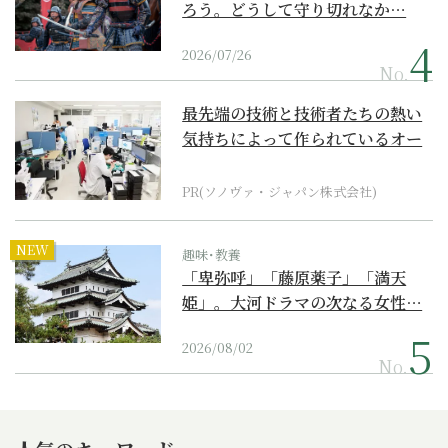
ろう。どうして守り切れなか…
2026/07/26
No.
最先端の技術と技術者たちの熱い
気持ちによって作られているオー
ダーメイド補聴器
PR(ソノヴァ・ジャパン株式会社)
NEW
趣味･教養
「卑弥呼」「藤原薬子」「満天
姫」。大河ドラマの次なる女性…
2026/08/02
No.