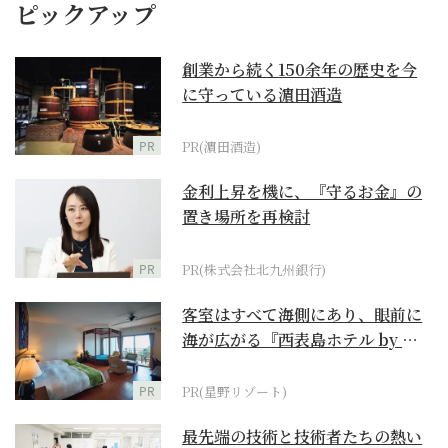
ピックアップ
創業から続く150余年の歴史を今
に守っている濵田酒造
PR
PR(濵田酒造)
金利上昇を機に、『守るお金』の
置き場所を再検討
PR
PR(株式会社北九州銀行)
客室はすべて海側にあり、眼前に
海が広がる『西表島ホテル by 星
野リゾート』
PR
PR(星野リゾート)
最先端の技術と技術者たちの熱い