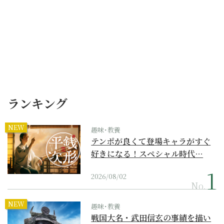
ランキング
NEW
趣味･教養
テンポが良くて登場キャラがすぐ
好きになる！スペシャル時代…
2026/08/02
No.
NEW
趣味･教養
戦国大名・武田信玄の事績を描い