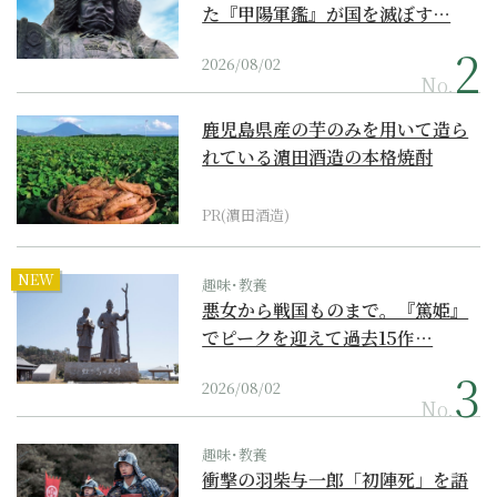
た『甲陽軍鑑』が国を滅ぼす…
2026/08/02
No.
鹿児島県産の芋のみを用いて造ら
れている濵田酒造の本格焼酎
PR(濵田酒造)
NEW
趣味･教養
悪女から戦国ものまで。『篤姫』
でピークを迎えて過去15作…
2026/08/02
No.
趣味･教養
衝撃の羽柴与一郎「初陣死」を語