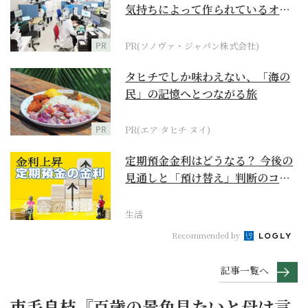
気持ちによって作られているオー
ダーメイド補聴器
PR
PR(ソノヴァ・ジャパン株式会社)
タヒチでしか味わえない、「海の
民」の記憶へとつながる旅
PR
PR(エア タヒチ ヌイ)
定期預金金利はどうなる？ 今後の
見通しと「預け替え」判断のコツ
【お金の学校】
生活
Recommended by
記事一覧へ
市毛良枝『百歳の景色見たいと母は言