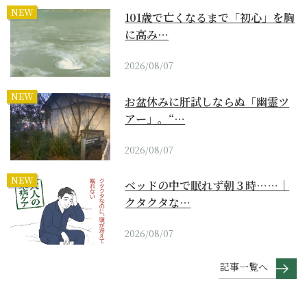
NEW
101歳で亡くなるまで「初心」を胸
に高み…
2026/08/07
NEW
お盆休みに肝試しならぬ「幽霊ツ
アー」。“…
2026/08/07
NEW
ベッドの中で眠れず朝３時……｜
クタクタな…
2026/08/07
記事一覧へ