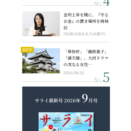
No.
金利上昇を機に、『守る
お金』の置き場所を再検
討
PR(株式会社北九州銀行)
NEW
「卑弥呼」「藤原薬子」
「満天姫」。大河ドラマ
の次なる女性…
2026/08/02
No.
9
サライ最新号
2026年
月号