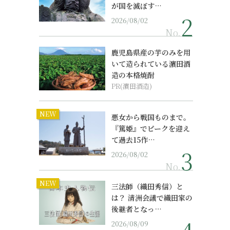
が国を滅ぼす…
2026/08/02
No.
鹿児島県産の芋のみを用
いて造られている濵田酒
造の本格焼酎
PR(濵田酒造)
NEW
悪女から戦国ものまで。
『篤姫』でピークを迎え
て過去15作…
2026/08/02
No.
NEW
三法師（織田秀信）と
は？ 清洲会議で織田家の
後継者となっ…
2026/08/09