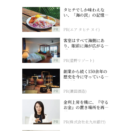
タヒチでしか味わえな
い、「海の民」の記憶へ
とつながる旅
PR
PR(エア タヒチ ヌイ)
客室はすべて海側にあ
り、眼前に海が広がる
『西表島ホテル by 星野
リゾート』
PR
PR(星野リゾート)
創業から続く150余年の
歴史を今に守っている濵
田酒造
PR
PR(濵田酒造)
金利上昇を機に、『守る
お金』の置き場所を再検
討
PR
PR(株式会社北九州銀行)