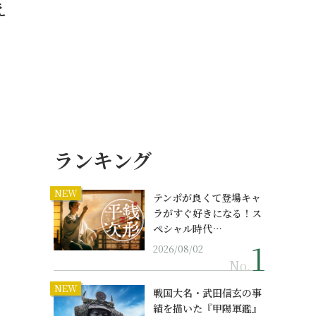
え
ランキング
NEW
テンポが良くて登場キャ
ラがすぐ好きになる！ス
ペシャル時代…
2026/08/02
No.
NEW
戦国大名・武田信玄の事
績を描いた『甲陽軍鑑』