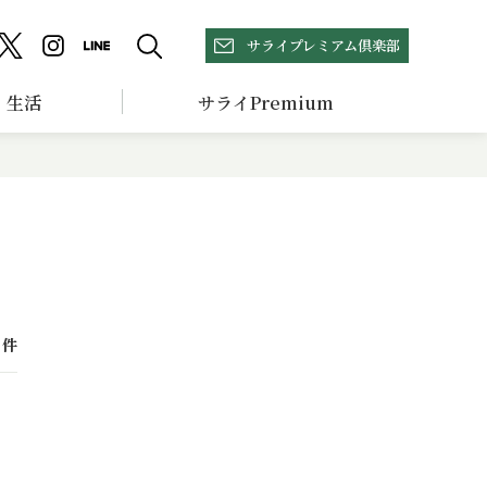
サライプレミアム倶楽部
生活
サライPremium
件