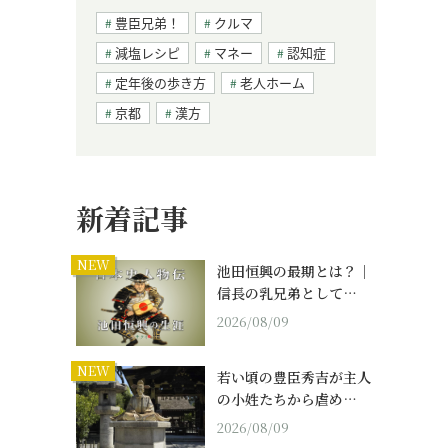
豊臣兄弟！
クルマ
減塩レシピ
マネー
認知症
定年後の歩き方
老人ホーム
京都
漢方
新着記事
NEW
池田恒興の最期とは？｜
信長の乳兄弟として…
2026/08/09
NEW
若い頃の豊臣秀吉が主人
の小姓たちから虐め…
2026/08/09