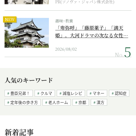
PR(ソノヴァ・ジャパン株式会社)
NEW
趣味･教養
「卑弥呼」「藤原薬子」「満天
姫」。大河ドラマの次なる女性…
2026/08/02
No.
人気のキーワード
豊臣兄弟！
クルマ
減塩レシピ
マネー
認知症
定年後の歩き方
老人ホーム
京都
漢方
新着記事