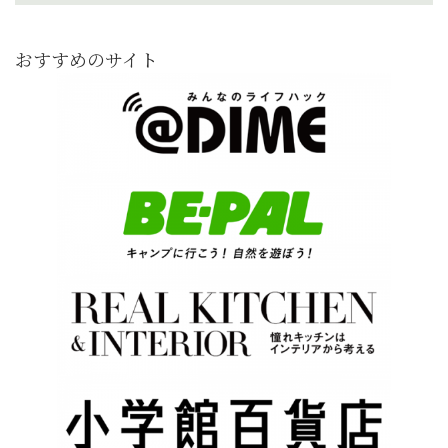
おすすめのサイト