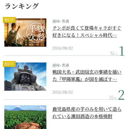
ランキング
NEW
趣味･教養
テンポが良くて登場キャラがすぐ
好きになる！スペシャル時代…
2026/08/02
No.
NEW
趣味･教養
戦国大名・武田信玄の事績を描い
た『甲陽軍鑑』が国を滅ぼす…
2026/08/02
No.
鹿児島県産の芋のみを用いて造ら
れている濵田酒造の本格焼酎