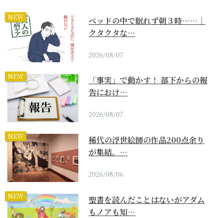
NEW
ベッドの中で眠れず朝３時……｜
クタクタな…
2026/08/07
NEW
「事実」で動かす！ 部下からの報
告におけ…
2026/08/07
NEW
稀代の浮世絵師の作品200点余り
が集結。…
2026/08/06
NEW
聖書を読んだことはないがアダム
もノアも知…