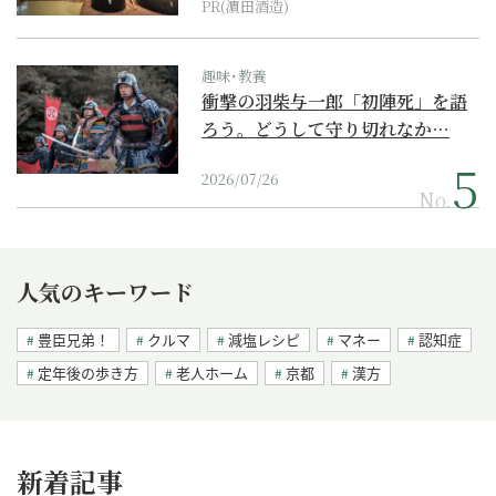
PR(濵田酒造)
趣味･教養
衝撃の羽柴与一郎「初陣死」を語
ろう。どうして守り切れなか…
2026/07/26
No.
人気のキーワード
豊臣兄弟！
クルマ
減塩レシピ
マネー
認知症
定年後の歩き方
老人ホーム
京都
漢方
新着記事