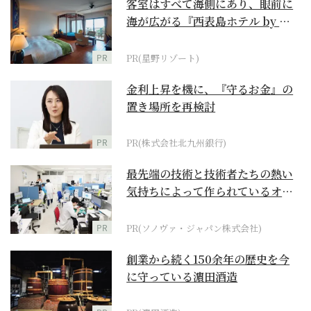
客室はすべて海側にあり、眼前に
海が広がる『西表島ホテル by 星
野リゾート』
PR
PR(星野リゾート)
金利上昇を機に、『守るお金』の
置き場所を再検討
PR
PR(株式会社北九州銀行)
最先端の技術と技術者たちの熱い
気持ちによって作られているオー
ダーメイド補聴器
PR
PR(ソノヴァ・ジャパン株式会社)
創業から続く150余年の歴史を今
に守っている濵田酒造