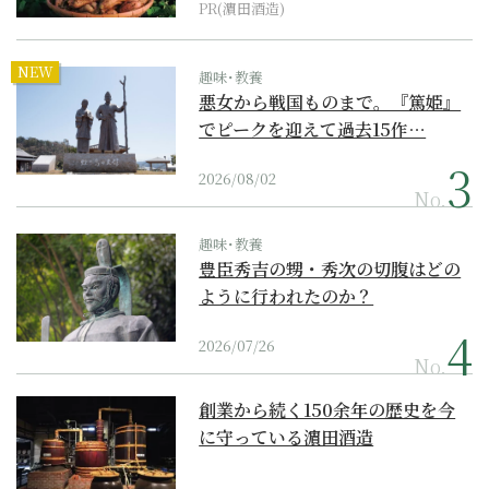
PR(濵田酒造)
NEW
趣味･教養
悪女から戦国ものまで。『篤姫』
でピークを迎えて過去15作…
2026/08/02
No.
趣味･教養
豊臣秀吉の甥・秀次の切腹はどの
ように行われたのか？
2026/07/26
No.
創業から続く150余年の歴史を今
に守っている濵田酒造