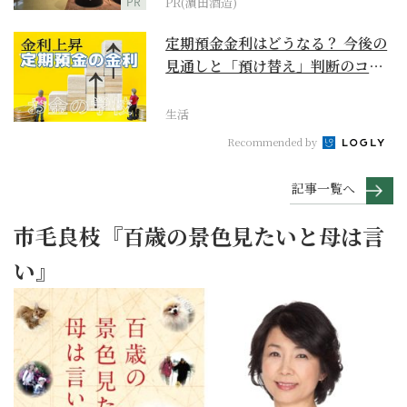
PR
PR(濵田酒造)
定期預金金利はどうなる？ 今後の
見通しと「預け替え」判断のコツ
【お金の学校】
生活
Recommended by
記事一覧へ
市毛良枝『百歳の景色見たいと母は言
い』