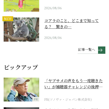
2026/08/06
NEW
コアラのこと、どこまで知って
る？ 驚きの…
2026/08/06
記事一覧へ
ピックアップ
「ヤブサメの声をもう一度聴きた
い」が補聴器チャレンジの後押し
に
PR
PR(ソノヴァ・ジャパン株式会社)