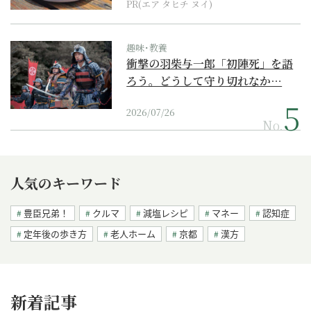
PR(エア タヒチ ヌイ)
趣味･教養
衝撃の羽柴与一郎「初陣死」を語
ろう。どうして守り切れなか…
2026/07/26
No.
人気のキーワード
豊臣兄弟！
クルマ
減塩レシピ
マネー
認知症
定年後の歩き方
老人ホーム
京都
漢方
新着記事