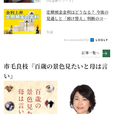
PR
PR(星野リゾート)
定期預金金利はどうなる？ 今後の
見通しと「預け替え」判断のコツ
【お金の学校】
生活
Recommended by
記事一覧へ
市毛良枝『百歳の景色見たいと母は言
い』