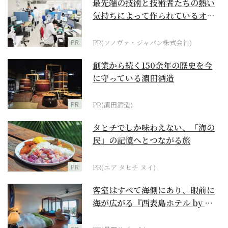
最先端の技術と技術者たちの熱い
気持ちによって作られているオー
ダーメイド補聴器
PR
PR(ソノヴァ・ジャパン株式会社)
創業から続く150余年の歴史を今
に守っている濵田酒造
PR
PR(濵田酒造)
タヒチでしか味わえない、「海の
民」の記憶へとつながる旅
PR
PR(エア タヒチ ヌイ)
客室はすべて海側にあり、眼前に
海が広がる『西表島ホテル by 星
野リゾート』