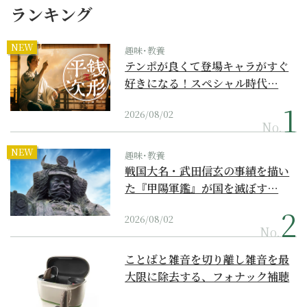
ランキング
NEW
趣味･教養
テンポが良くて登場キャラがすぐ
好きになる！スペシャル時代…
2026/08/02
No.
NEW
趣味･教養
戦国大名・武田信玄の事績を描い
た『甲陽軍鑑』が国を滅ぼす…
2026/08/02
No.
ことばと雑音を切り離し雑音を最
大限に除去する、フォナック補聴
器の最上位モデル