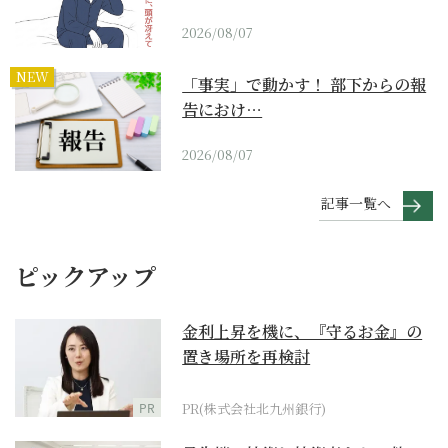
2026/08/07
NEW
「事実」で動かす！ 部下からの報
告におけ…
2026/08/07
記事一覧へ
ピックアップ
金利上昇を機に、『守るお金』の
置き場所を再検討
PR
PR(株式会社北九州銀行)