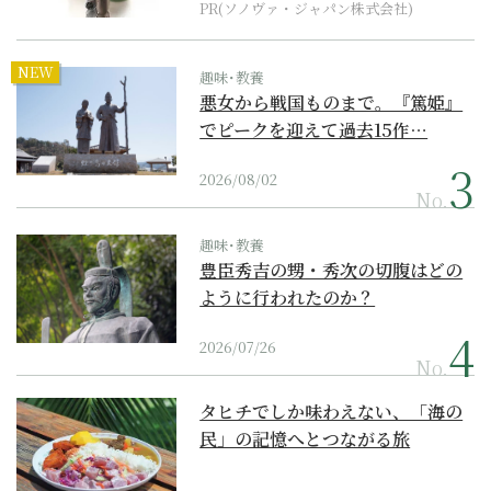
PR(ソノヴァ・ジャパン株式会社)
NEW
趣味･教養
悪女から戦国ものまで。『篤姫』
でピークを迎えて過去15作…
2026/08/02
No.
趣味･教養
豊臣秀吉の甥・秀次の切腹はどの
ように行われたのか？
2026/07/26
No.
タヒチでしか味わえない、「海の
民」の記憶へとつながる旅