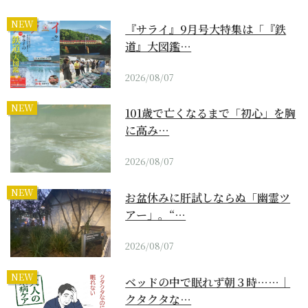
NEW
『サライ』9月号大特集は「『鉄
道』大図鑑…
2026/08/07
NEW
101歳で亡くなるまで「初心」を胸
に高み…
2026/08/07
NEW
お盆休みに肝試しならぬ「幽霊ツ
アー」。“…
2026/08/07
NEW
ベッドの中で眠れず朝３時……｜
クタクタな…