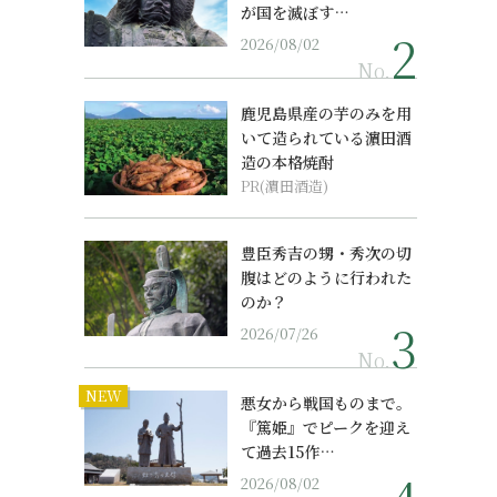
が国を滅ぼす…
2026/08/02
No.
鹿児島県産の芋のみを用
いて造られている濵田酒
造の本格焼酎
PR(濵田酒造)
豊臣秀吉の甥・秀次の切
腹はどのように行われた
のか？
2026/07/26
No.
NEW
悪女から戦国ものまで。
『篤姫』でピークを迎え
て過去15作…
2026/08/02