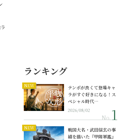
レ
住ラ
ランキング
NEW
テンポが良くて登場キャ
ラがすぐ好きになる！ス
ペシャル時代…
2026/08/02
No.
NEW
戦国大名・武田信玄の事
績を描いた『甲陽軍鑑』