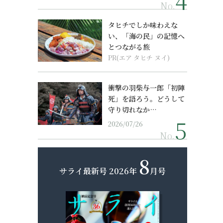
No.
タヒチでしか味わえな
い、「海の民」の記憶へ
とつながる旅
PR(エア タヒチ ヌイ)
衝撃の羽柴与一郎「初陣
死」を語ろう。どうして
守り切れなか…
2026/07/26
No.
8
サライ最新号
2026年
月号