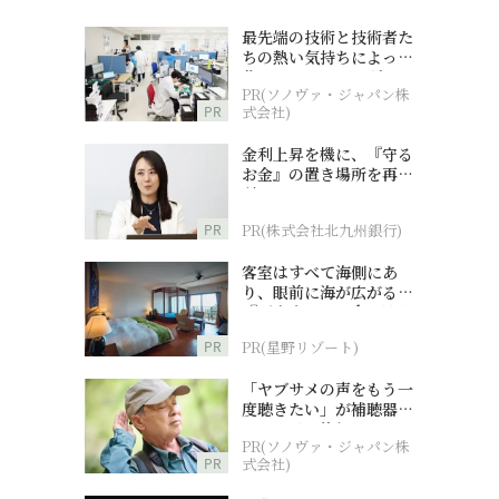
最先端の技術と技術者た
ちの熱い気持ちによって
作られているオーダーメ
PR(ソノヴァ・ジャパン株
イド補聴器
PR
式会社)
金利上昇を機に、『守る
お金』の置き場所を再検
討
PR
PR(株式会社北九州銀行)
客室はすべて海側にあ
り、眼前に海が広がる
『西表島ホテル by 星野
リゾート』
PR
PR(星野リゾート)
「ヤブサメの声をもう一
度聴きたい」が補聴器チ
ャレンジの後押しに
PR(ソノヴァ・ジャパン株
PR
式会社)