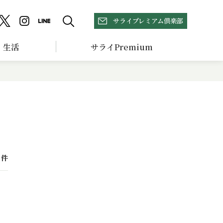
サライプレミアム倶楽部
生活
サライPremium
件