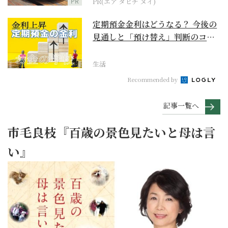
PR
PR(エア タヒチ ヌイ)
定期預金金利はどうなる？ 今後の
見通しと「預け替え」判断のコツ
【お金の学校】
生活
Recommended by
記事一覧へ
市毛良枝『百歳の景色見たいと母は言
い』