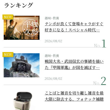
ランキング
NEW
趣味･教養
テンポが良くて登場キャラがすぐ
好きになる！スペシャル時代…
2026/08/02
No.
NEW
趣味･教養
戦国大名・武田信玄の事績を描い
た『甲陽軍鑑』が国を滅ぼす…
2026/08/02
No.
ことばと雑音を切り離し雑音を最
大限に除去する、フォナック補聴
器の最上位モデル