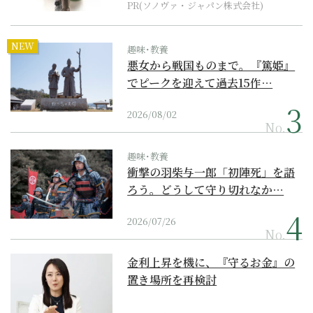
PR(ソノヴァ・ジャパン株式会社)
NEW
趣味･教養
悪女から戦国ものまで。『篤姫』
でピークを迎えて過去15作…
2026/08/02
No.
趣味･教養
衝撃の羽柴与一郎「初陣死」を語
ろう。どうして守り切れなか…
2026/07/26
No.
金利上昇を機に、『守るお金』の
置き場所を再検討