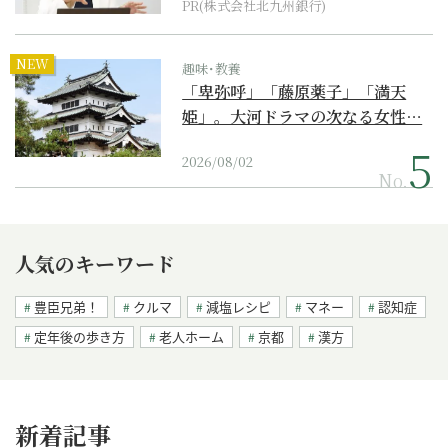
PR(株式会社北九州銀行)
NEW
趣味･教養
「卑弥呼」「藤原薬子」「満天
姫」。大河ドラマの次なる女性…
2026/08/02
No.
人気のキーワード
豊臣兄弟！
クルマ
減塩レシピ
マネー
認知症
定年後の歩き方
老人ホーム
京都
漢方
新着記事