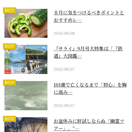
NEW
８月に気をつけるべきポイントと
おすすめレ…
2026/08/08
NEW
『サライ』9月号大特集は「『鉄
道』大図鑑…
2026/08/07
NEW
101歳で亡くなるまで「初心」を胸
に高み…
2026/08/07
NEW
お盆休みに肝試しならぬ「幽霊ツ
アー」。“…