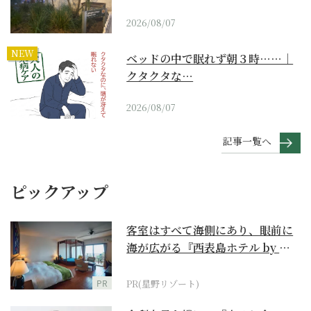
2026/08/07
NEW
ベッドの中で眠れず朝３時……｜
クタクタな…
2026/08/07
記事一覧へ
ピックアップ
客室はすべて海側にあり、眼前に
海が広がる『西表島ホテル by 星
野リゾート』
PR
PR(星野リゾート)