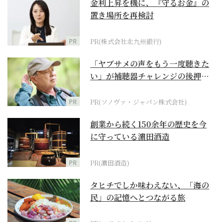
金利上昇を機に、『守るお金』の
置き場所を再検討
PR
PR(株式会社北九州銀行)
「ヤブサメの声をもう一度聴きた
い」が補聴器チャレンジの後押し
に
PR
PR(ソノヴァ・ジャパン株式会社)
創業から続く150余年の歴史を今
に守っている濵田酒造
PR
PR(濵田酒造)
タヒチでしか味わえない、「海の
民」の記憶へとつながる旅