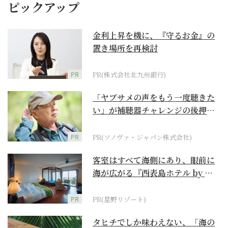
ピックアップ
金利上昇を機に、『守るお金』の
置き場所を再検討
PR
PR(株式会社北九州銀行)
「ヤブサメの声をもう一度聴きた
い」が補聴器チャレンジの後押し
に
PR
PR(ソノヴァ・ジャパン株式会社)
客室はすべて海側にあり、眼前に
海が広がる『西表島ホテル by 星
野リゾート』
PR
PR(星野リゾート)
タヒチでしか味わえない、「海の