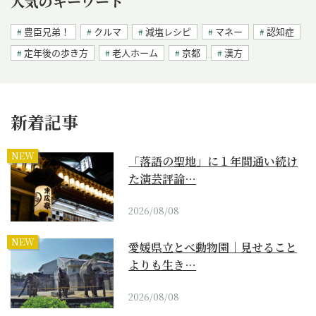
人気のキーワード
豊臣兄弟！
クルマ
減塩レシピ
マネー
認知症
定年後の歩き方
老人ホーム
京都
漢方
新着記事
NEW
「落語の聖地」に１年間通い続け
た演芸評論…
2026/08/08
NEW
愛媛県立とべ動物園｜見せること
よりも生き…
2026/08/08