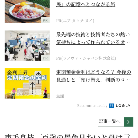
民」の記憶へとつながる旅
PR
PR(エア タヒチ ヌイ)
最先端の技術と技術者たちの熱い
気持ちによって作られているオー
ダーメイド補聴器
PR
PR(ソノヴァ・ジャパン株式会社)
定期預金金利はどうなる？ 今後の
見通しと「預け替え」判断のコツ
【お金の学校】
生活
Recommended by
記事一覧へ
市毛良枝『百歳の景色見たいと母は言