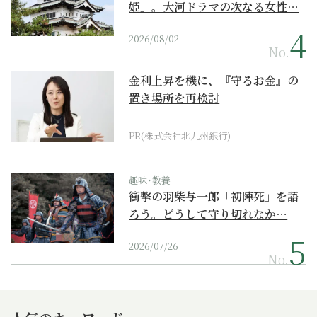
姫」。大河ドラマの次なる女性…
2026/08/02
No.
金利上昇を機に、『守るお金』の
置き場所を再検討
PR(株式会社北九州銀行)
趣味･教養
衝撃の羽柴与一郎「初陣死」を語
ろう。どうして守り切れなか…
2026/07/26
No.