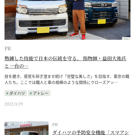
PR
PR
熟練した技能で日本の伝統を守る、 指物師・益田大祐氏
と一台の…
技を磨き、感覚を研ぎ澄ませ続け「完璧な美しさ」を目指す、東京の職
人たち。ここでは職人と車の相棒のような関係にクローズアッ…
ダイハツ
アトレー
2022/3/29
PR
ダイハツの予防安全機能「スマアシ