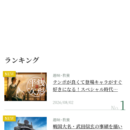
ランキング
NEW
趣味･教養
テンポが良くて登場キャラがすぐ
好きになる！スペシャル時代…
2026/08/02
No.
NEW
趣味･教養
戦国大名・武田信玄の事績を描い