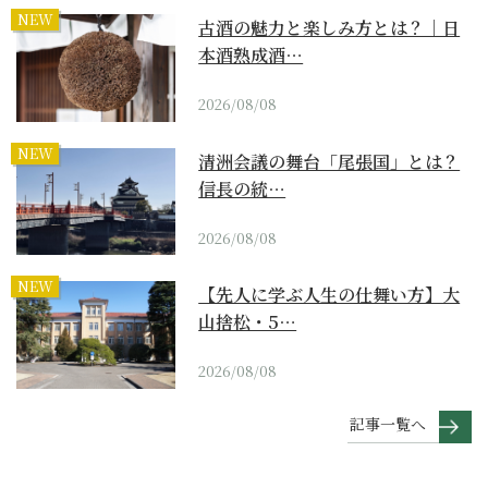
NEW
古酒の魅力と楽しみ方とは？｜日
本酒熟成酒…
2026/08/08
NEW
清洲会議の舞台「尾張国」とは？
信長の統…
2026/08/08
NEW
【先人に学ぶ人生の仕舞い方】大
山捨松・5…
2026/08/08
記事一覧へ