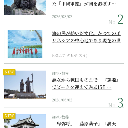
た『甲陽軍鑑』が国を滅ぼす…
2026/08/02
No.
海の民が紡いだ文化。かつてのポ
リネシアの中心地であり現在の世
界遺産からみえてくる...
PR(エア タヒチ ヌイ)
NEW
趣味･教養
悪女から戦国ものまで。『篤姫』
でピークを迎えて過去15作…
2026/08/02
No.
NEW
趣味･教養
「卑弥呼」「藤原薬子」「満天