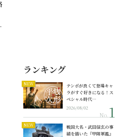
格
ー
ランキング
NEW
テンポが良くて登場キャ
ラがすぐ好きになる！ス
ペシャル時代…
2026/08/02
No.
NEW
戦国大名・武田信玄の事
績を描いた『甲陽軍鑑』