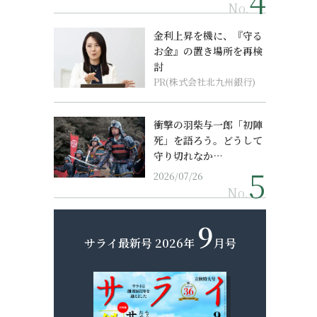
No.
金利上昇を機に、『守る
お金』の置き場所を再検
討
PR(株式会社北九州銀行)
衝撃の羽柴与一郎「初陣
死」を語ろう。どうして
守り切れなか…
2026/07/26
No.
9
サライ最新号
2026年
月号