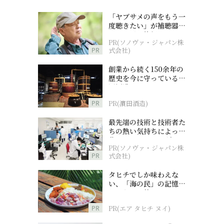
「ヤブサメの声をもう一
度聴きたい」が補聴器チ
ャレンジの後押しに
PR(ソノヴァ・ジャパン株
PR
式会社)
創業から続く150余年の
歴史を今に守っている濵
田酒造
PR
PR(濵田酒造)
最先端の技術と技術者た
ちの熱い気持ちによって
作られているオーダーメ
PR(ソノヴァ・ジャパン株
イド補聴器
PR
式会社)
タヒチでしか味わえな
い、「海の民」の記憶へ
とつながる旅
PR
PR(エア タヒチ ヌイ)