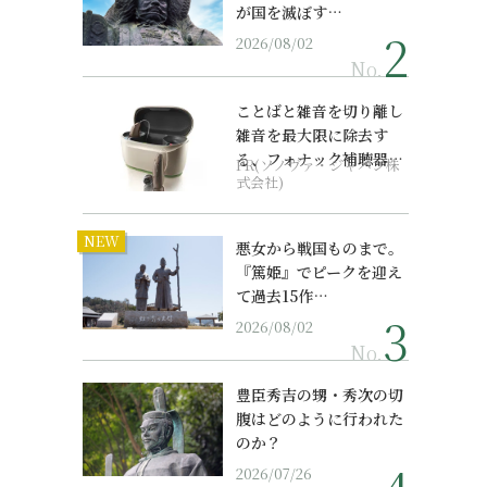
が国を滅ぼす…
2026/08/02
No.
ことばと雑音を切り離し
雑音を最大限に除去す
る、フォナック補聴器の
PR(ソノヴァ・ジャパン株
最上位モデル
式会社)
NEW
悪女から戦国ものまで。
『篤姫』でピークを迎え
て過去15作…
2026/08/02
No.
豊臣秀吉の甥・秀次の切
腹はどのように行われた
のか？
2026/07/26