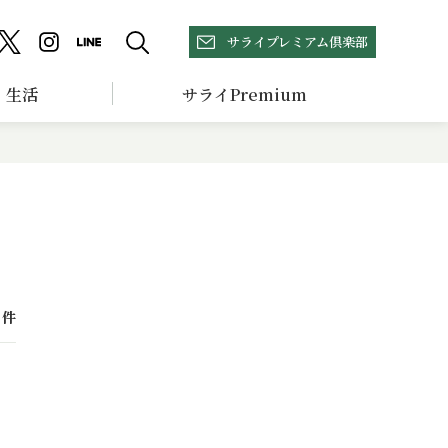
サライプレミアム倶楽部
生活
サライPremium
件