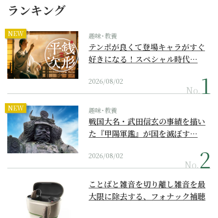
ランキング
NEW
趣味･教養
テンポが良くて登場キャラがすぐ
好きになる！スペシャル時代…
2026/08/02
No.
NEW
趣味･教養
戦国大名・武田信玄の事績を描い
た『甲陽軍鑑』が国を滅ぼす…
2026/08/02
No.
ことばと雑音を切り離し雑音を最
大限に除去する、フォナック補聴
器の最上位モデル