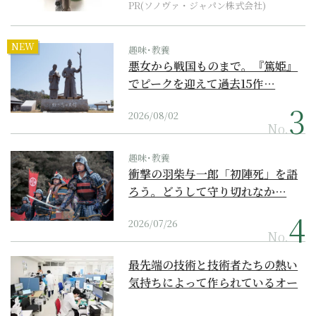
PR(ソノヴァ・ジャパン株式会社)
NEW
趣味･教養
悪女から戦国ものまで。『篤姫』
でピークを迎えて過去15作…
2026/08/02
No.
趣味･教養
衝撃の羽柴与一郎「初陣死」を語
ろう。どうして守り切れなか…
2026/07/26
No.
最先端の技術と技術者たちの熱い
気持ちによって作られているオー
ダーメイド補聴器