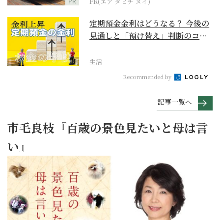
PR
PR(エア タヒチ ヌイ)
定期預金金利はどうなる？ 今後の
見通しと「預け替え」判断のコツ
【お金の学校】
生活
Recommended by
記事一覧へ
市毛良枝『百歳の景色見たいと母は言
い』