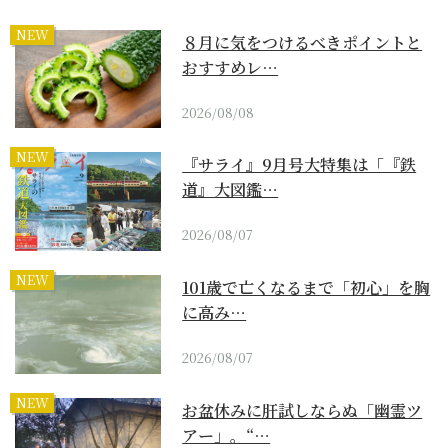
NEW
８月に気をつけるべきポイントと
おすすめレ…
2026/08/08
NEW
『サライ』9月号大特集は「『鉄
道』大図鑑…
2026/08/07
NEW
101歳で亡くなるまで「初心」を胸
に高み…
2026/08/07
NEW
お盆休みに肝試しならぬ「幽霊ツ
アー」。“…