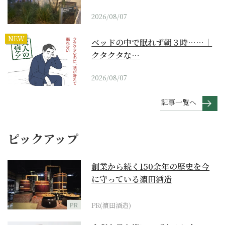
2026/08/07
NEW
ベッドの中で眠れず朝３時……｜
クタクタな…
2026/08/07
記事一覧へ
ピックアップ
創業から続く150余年の歴史を今
に守っている濵田酒造
PR
PR(濵田酒造)