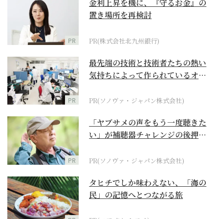
金利上昇を機に、『守るお金』の
置き場所を再検討
PR
PR(株式会社北九州銀行)
最先端の技術と技術者たちの熱い
気持ちによって作られているオー
ダーメイド補聴器
PR
PR(ソノヴァ・ジャパン株式会社)
「ヤブサメの声をもう一度聴きた
い」が補聴器チャレンジの後押し
に
PR
PR(ソノヴァ・ジャパン株式会社)
タヒチでしか味わえない、「海の
民」の記憶へとつながる旅