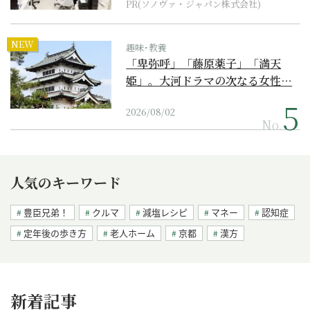
PR(ソノヴァ・ジャパン株式会社)
NEW
趣味･教養
「卑弥呼」「藤原薬子」「満天
姫」。大河ドラマの次なる女性…
2026/08/02
No.
人気のキーワード
豊臣兄弟！
クルマ
減塩レシピ
マネー
認知症
定年後の歩き方
老人ホーム
京都
漢方
新着記事