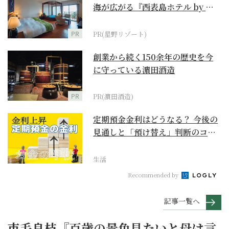
海が広がる『西表島ホテル by 星
野リゾート』
PR
PR(星野リゾート)
創業から続く150余年の歴史を今
に守っている濵田酒造
PR
PR(濵田酒造)
定期預金金利はどうなる？ 今後の
見通しと「預け替え」判断のコツ
【お金の学校】
生活
Recommended by
記事一覧へ
市毛良枝『百歳の景色見たいと母は言