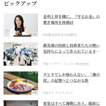
ピックアップ
金利上昇を機に、『守るお金』の
置き場所を再検討
PR
PR(株式会社北九州銀行)
最先端の技術と技術者たちの熱い
気持ちによって作られているオー
ダーメイド補聴器
PR
PR(ソノヴァ・ジャパン株式会社)
タヒチでしか味わえない、「海の
民」の記憶へとつながる旅
PR
PR(エア タヒチ ヌイ)
客室はすべて海側にあり、眼前に