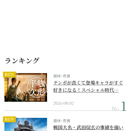
ランキング
NEW
趣味･教養
テンポが良くて登場キャラがすぐ
好きになる！スペシャル時代…
2026/08/02
No.
NEW
趣味･教養
戦国大名・武田信玄の事績を描い