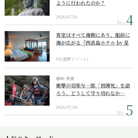
ように行われたのか？
2026/07/26
No.
客室はすべて海側にあり、眼前に
海が広がる『西表島ホテル by 星
野リゾート』
PR(星野リゾート)
趣味･教養
衝撃の羽柴与一郎「初陣死」を語
ろう。どうして守り切れなか…
2026/07/26
No.