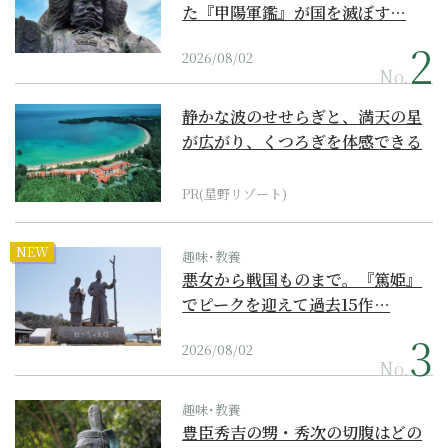
た『甲陽軍鑑』が国を滅ぼす…
2026/08/02
No.
静かな波のせせらぎと、満天の星
が広がり、くつろぎを体感できる
『西表島ホテル by...
PR(星野リゾート)
NEW
趣味･教養
悪女から戦国ものまで。『篤姫』
でピークを迎えて過去15作…
2026/08/02
No.
趣味･教養
豊臣秀吉の甥・秀次の切腹はどの