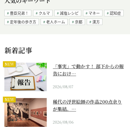
人気のキーワード
豊臣兄弟！
クルマ
減塩レシピ
マネー
認知症
定年後の歩き方
老人ホーム
京都
漢方
新着記事
NEW
「事実」で動かす！ 部下からの報
告におけ…
2026/08/07
NEW
稀代の浮世絵師の作品200点余り
が集結。…
2026/08/06